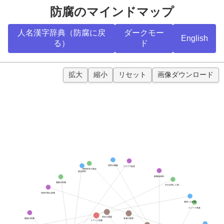
防腐のマインドマップ
人名漢字辞典（防腐に戻
ダークモー
English
る）
ド
拡大
縮小
リセット
画像ダウンロード
塗料の種類
プラズマ処理
材料科学の進歩
複合材料
耐腐食材料
船舶の防腐
AIを活用した防...
持続可能な防腐
環境への影響
カソード防食
現在の課題
将来の展望
建物の防腐
スマート防腐