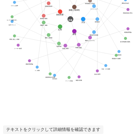
電気化学反応
研究開発の方向性
コストと効率
表面処理技術
コーティング
課題と将来性
革新的技術の導入
技術革新
新材料の開発
防腐
センサー技術の応...
方法
材料選択
化学プラント
自動車・船舶
応用
表面処理理論
原理
電気化学的保護
建築・構造物
環境に優しい防腐
腐食のメカニズム
多分野連携の重要...
産業用途
防腐の理論
防腐と環境
レーザー処理
塗装技術
環境因子の影響
腐食抑制理論
石油・ガス産業
ナノ材料
合金の使用
自動車部品の防腐
化学反応
橋梁の防腐
アノード防食
テキストをクリックして詳細情報を確認できます