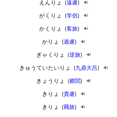
えんりょ
(
遠慮
)
🔊
がくりょ
(
学侶
)
🔊
かくりょ
(
客旅
)
🔊
かりょ
(
過慮
)
🔊
ぎゃくりょ
(
逆旅
)
🔊
きゅうていたいりょ
(
九鼎大呂
)
🔊
きょうりょ
(
郷閭
)
🔊
きりょ
(
貴慮
)
🔊
きりょ
(
羈旅
)
🔊