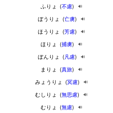
ふりょ
(
不慮
)
🔊
ぼうりょ
(
亡虜
)
🔊
ほうりょ
(
芳慮
)
🔊
ほりょ
(
捕虜
)
🔊
ぼんりょ
(
凡慮
)
🔊
まりょ
(
真旅
)
🔊
みょうりょ
(
冥慮
)
🔊
むしりょ
(
無思慮
)
🔊
むりょ
(
無慮
)
🔊