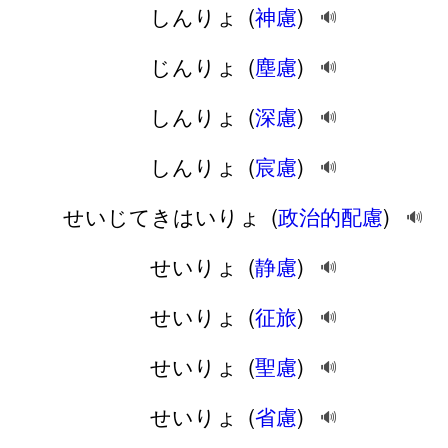
しんりょ
(
神慮
)
🔊
じんりょ
(
塵慮
)
🔊
しんりょ
(
深慮
)
🔊
しんりょ
(
宸慮
)
🔊
せいじてきはいりょ
(
政治的配慮
)
🔊
せいりょ
(
静慮
)
🔊
せいりょ
(
征旅
)
🔊
せいりょ
(
聖慮
)
🔊
せいりょ
(
省慮
)
🔊