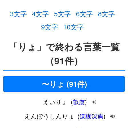
3文字
4文字
5文字
6文字
8文字
9文字
10文字
「りょ」で終わる言葉一覧
（91件）
〜りょ (91件)
えいりょ
(
叡慮
)
🔊
えんぼうしんりょ
(
遠謀深慮
)
🔊