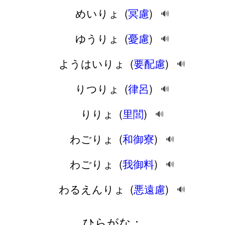
めいりょ
(
冥慮
)
🔊
ゆうりょ
(
憂慮
)
🔊
ようはいりょ
(
要配慮
)
🔊
りつりょ
(
律呂
)
🔊
りりょ
(
里閭
)
🔊
わごりょ
(
和御寮
)
🔊
わごりょ
(
我御料
)
🔊
わるえんりょ
(
悪遠慮
)
🔊
ひらがな：