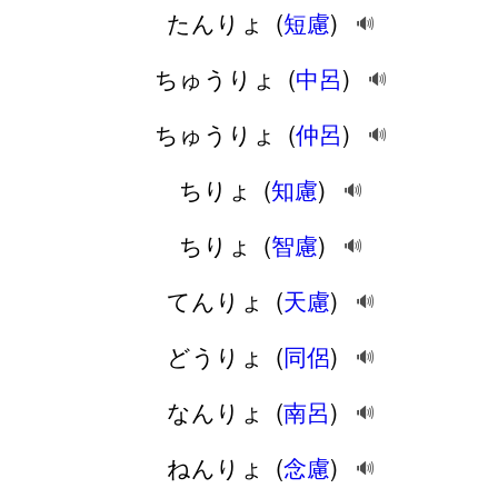
たんりょ
(
短慮
)
🔊
ちゅうりょ
(
中呂
)
🔊
ちゅうりょ
(
仲呂
)
🔊
ちりょ
(
知慮
)
🔊
ちりょ
(
智慮
)
🔊
てんりょ
(
天慮
)
🔊
どうりょ
(
同侶
)
🔊
なんりょ
(
南呂
)
🔊
ねんりょ
(
念慮
)
🔊