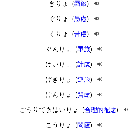
きりょ
(
羇旅
)
🔊
ぐりょ
(
愚慮
)
🔊
くりょ
(
苦慮
)
🔊
ぐんりょ
(
軍旅
)
🔊
けいりょ
(
計慮
)
🔊
げきりょ
(
逆旅
)
🔊
けんりょ
(
賢慮
)
🔊
ごうりてきはいりょ
(
合理的配慮
)
🔊
こうりょ
(
闔廬
)
🔊