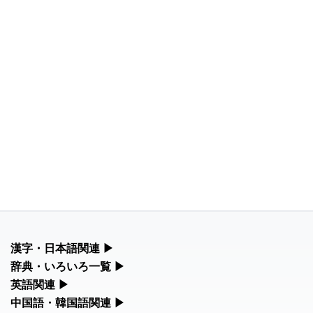
漢字・日本語関連
▶
漢字の読み方検索、手書き入力、書き順練習など、日本語学習に
辞典・いろいろ一覧
▶
役立つツールを集めています。
部首・画数別の漢字一覧、熟語辞典、地名・駅名検索など、各種
英語関連
▶
リファレンスツールです。
カタカナ語・略語の意味検索、発音記号、リスニング練習など英
中国語・韓国語関連
▶
人名漢字辞典 - 読み方検索