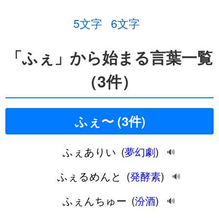
5文字
6文字
「ふぇ」から始まる言葉一覧
（3件）
ふぇ〜 (3件)
ふぇありい
(
夢幻劇
)
🔊
ふぇるめんと
(
発酵素
)
🔊
ふぇんちゅー
(
汾酒
)
🔊