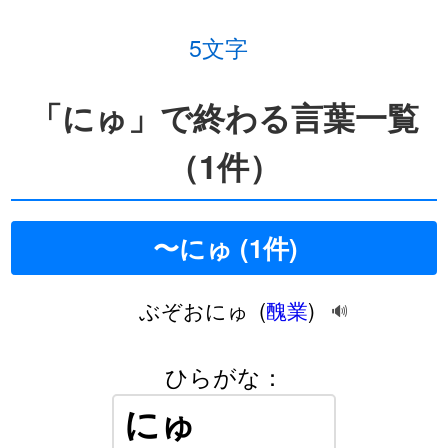
5文字
「にゅ」で終わる言葉一覧
（1件）
〜にゅ (1件)
ぶぞおにゅ
(
醜業
)
🔊
ひらがな：