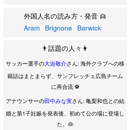
外国人名の読み方・発音 👱
Aram
Brignone
Barwick
👨話題の人々👩
サッカー選手の
大迫敬介
さん: 海外クラブへの移
籍話はまとまらず、サンフレッチェ広島チーム
に再合流 ⚽️
アナウンサーの
田中みな実
さん: 亀梨和也との結
婚と第1子妊娠を発表後、初めて公の場に登場し
た。👰