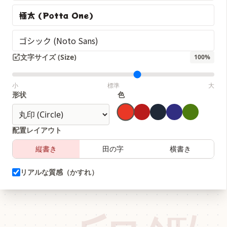
極太 (Potta One)
ゴシック (Noto Sans)
文字サイズ (Size)
100
%
小
標準
大
形状
色
配置レイアウト
縦書き
田の字
横書き
リアルな質感（かすれ）