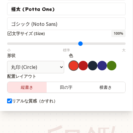
極太 (Potta One)
ゴシック (Noto Sans)
文字サイズ (Size)
100
%
小
標準
大
形状
色
配置レイアウト
縦書き
田の字
横書き
リアルな質感（かすれ）