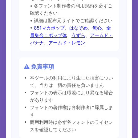
• 各フォント制作者の利用規約を必ずご
確認ください
• 詳細は配布元サイトでご確認ください
•
851マカポップ
、
はなぞめ
、
無心
、
全
員集合！ポップ体
、
うずら
、
アームド・
バナナ
、
アームド・レモン
⚠️ 免責事項
本ツールの利用により生じた損害につい
て、当方は一切の責任を負いません
フォントの表示は環境により異なる場合
があります
フォントの著作権は各制作者に帰属しま
す
商用利用時は必ず各フォントのライセン
スを確認してください