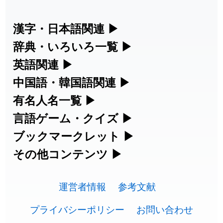
漢字・日本語関連
▶
辞典・いろいろ一覧
▶
漢字の読み方検索、手書き入力、書き順
英語関連
▶
部首・画数別の漢字一覧、熟語辞典、地
練習など、日本語学習に役立つツールを
中国語・韓国語関連
▶
カタカナ語・略語の意味検索、発音記
名・駅名検索など、各種リファレンスツ
集めています。
有名人名一覧
▶
中国語のピンイン変換、韓国語の手書き
号、リスニング練習など英語学習ツール
ールです。
人名漢字辞典 - 読み方検索
言語ゲーム・クイズ
▶
海外セレブやスポーツ選手の名前の読み
入力など、アジア言語学習ツールです。
です。
部首画数別漢字一覧
ブックマークレット
▶
四字熟語パズルや漢字クイズなど、楽し
方・発音を確認できます。
手書き漢字入力
手書き中国語入力 変換ツール
カタカナ語の意味・発音・類語辞典
その他コンテンツ
▶
ブラウザに登録して、どのサイトからで
みながら学べるゲームです。
常用漢字一覧
海外有名人の苗字・名前一覧と発音
漢字の書き方・書き順 書き取り練習
絵文字の意味、特殊記号の読み方など、
も漢字や英語を検索できる便利ツールで
ピンイン一覧表
英語の発音記号一覧
漢字ゲーム一覧
運営者情報
参考文献
🔊
人名用漢字一覧
帳
その他の便利ツールです。
す。
韓国語手書き入力
英単語リスニングテスト
プライバシーポリシー
お問い合わせ
有名人名前読みクイズ（毎日更新）
プレミアリーグ選手名一覧
画数別なまえ漢字一覧
ひらがなの書き方・書き順
絵文字の意味と使い方