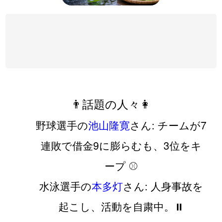
👨話題の人々👩
野球選手の
池山隆寛
さん: チームが7
連敗で借金9に膨らむも、3位をキ
ープ ⚾️
水泳選手の
本多灯
さん: 人身事故を
起こし、活動を自粛中。⏸️