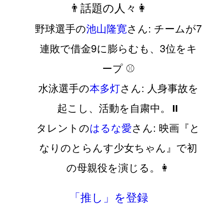
👨話題の人々👩
野球選手の
池山隆寛
さん: チームが7
連敗で借金9に膨らむも、3位をキ
ープ ⚾️
水泳選手の
本多灯
さん: 人身事故を
起こし、活動を自粛中。⏸️
タレントの
はるな愛
さん: 映画『と
なりのとらんす少女ちゃん』で初
の母親役を演じる。👩
「推し」を登録