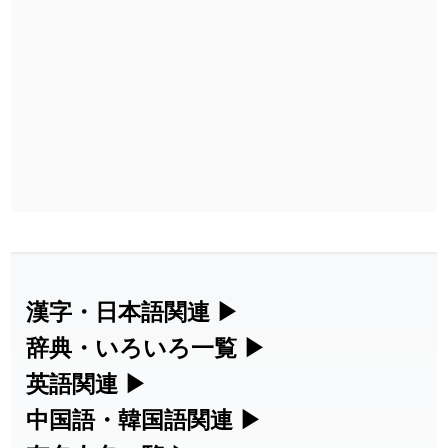
漢字・日本語関連
▶
辞典・いろいろ一覧
▶
漢字の読み方検索、手書き入力、書き順
英語関連
▶
部首・画数別の漢字一覧、熟語辞典、地
練習など、日本語学習に役立つツールを
中国語・韓国語関連
▶
カタカナ語・略語の意味検索、発音記
名・駅名検索など、各種リファレンスツ
集めています。