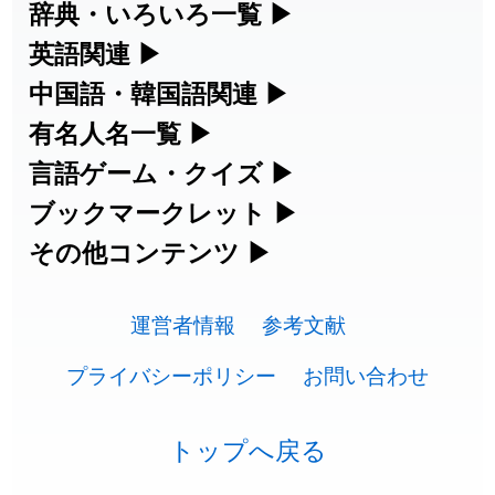
辞典・いろいろ一覧
▶
漢字の読み方検索、手書き入力、書き順
英語関連
▶
部首・画数別の漢字一覧、熟語辞典、地
練習など、日本語学習に役立つツールを
中国語・韓国語関連
▶
カタカナ語・略語の意味検索、発音記
名・駅名検索など、各種リファレンスツ
集めています。
有名人名一覧
▶
中国語のピンイン変換、韓国語の手書き
号、リスニング練習など英語学習ツール
ールです。
人名漢字辞典 - 読み方検索
言語ゲーム・クイズ
▶
海外セレブやスポーツ選手の名前の読み
入力など、アジア言語学習ツールです。
です。
部首画数別漢字一覧
ブックマークレット
▶
四字熟語パズルや漢字クイズなど、楽し
方・発音を確認できます。
手書き漢字入力
手書き中国語入力 変換ツール
カタカナ語の意味・発音・類語辞典
その他コンテンツ
▶
ブラウザに登録して、どのサイトからで
みながら学べるゲームです。
常用漢字一覧
海外有名人の苗字・名前一覧と発音
漢字の書き方・書き順 書き取り練習
絵文字の意味、特殊記号の読み方など、
も漢字や英語を検索できる便利ツールで
ピンイン一覧表
英語の発音記号一覧
漢字ゲーム一覧
運営者情報
参考文献
🔊
人名用漢字一覧
帳
その他の便利ツールです。
す。
韓国語手書き入力
英単語リスニングテスト
プライバシーポリシー
お問い合わせ
有名人名前読みクイズ（毎日更新）
プレミアリーグ選手名一覧
画数別なまえ漢字一覧
ひらがなの書き方・書き順
絵文字の意味と使い方
漢字読み方検索ブックマークレット
外国語翻訳ツール
イメージ化する英単語の覚え方
四字熟語デイリー穴埋めクイズ（毎日
トップへ戻る
WEリーグ選手名一覧
名前イメージイラスト一覧
カタカナの書き方・書き順
トレンドワード・イメージギャラリ
英語・カタカナ語意味検索ブックマー
更新）
英語の意味・発音の違い