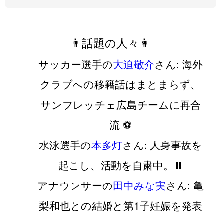
👨話題の人々👩
サッカー選手の
大迫敬介
さん: 海外
クラブへの移籍話はまとまらず、
サンフレッチェ広島チームに再合
流 ⚽️
水泳選手の
本多灯
さん: 人身事故を
起こし、活動を自粛中。⏸️
アナウンサーの
田中みな実
さん: 亀
梨和也との結婚と第1子妊娠を発表