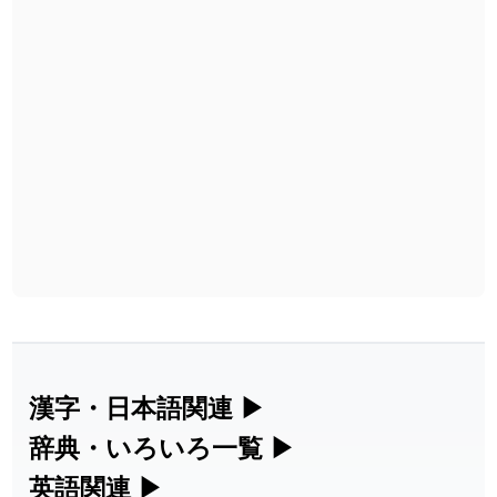
漢字・日本語関連
▶
辞典・いろいろ一覧
▶
漢字の読み方検索、手書き入力、書き順
英語関連
▶
部首・画数別の漢字一覧、熟語辞典、地
練習など、日本語学習に役立つツールを