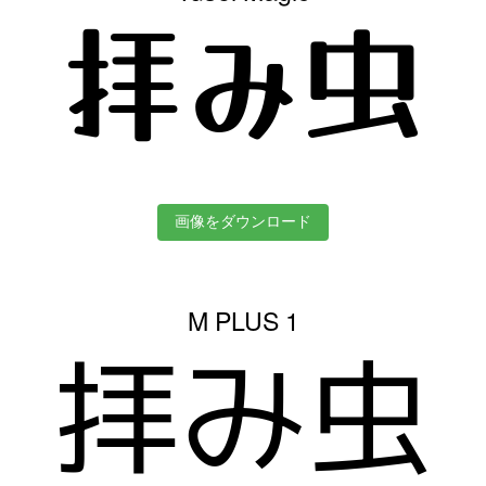
拝み虫
画像をダウンロード
M PLUS 1
拝み虫