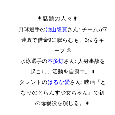
👨話題の人々👩
野球選手の
池山隆寛
さん: チームが7
連敗で借金9に膨らむも、3位をキ
ープ ⚾️
水泳選手の
本多灯
さん: 人身事故を
起こし、活動を自粛中。⏸️
タレントの
はるな愛
さん: 映画『と
なりのとらんす少女ちゃん』で初
の母親役を演じる。👩