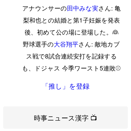
アナウンサーの
田中みな実
さん: 亀
梨和也との結婚と第1子妊娠を発表
後、初めて公の場に登場した。👰
野球選手の
大谷翔平
さん: 敵地カブ
ス戦で8試合連続安打を記録する
も、ドジャス 今季ワースト5連敗⚾️
「推し」を登録
時事ニュース漢字 📺