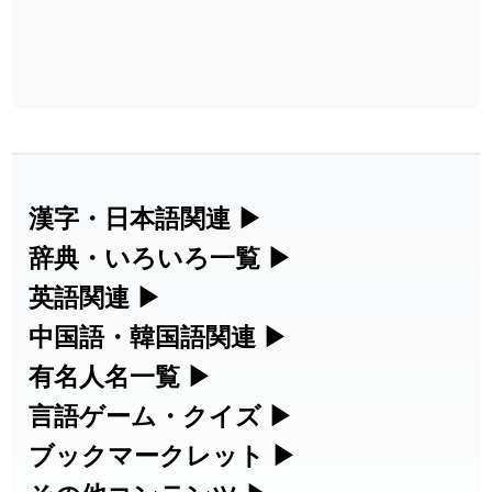
漢字・日本語関連
▶
辞典・いろいろ一覧
▶
漢字の読み方検索、手書き入力、書き順
英語関連
▶
部首・画数別の漢字一覧、熟語辞典、地
練習など、日本語学習に役立つツールを
中国語・韓国語関連
▶
カタカナ語・略語の意味検索、発音記
名・駅名検索など、各種リファレンスツ
集めています。
有名人名一覧
▶
中国語のピンイン変換、韓国語の手書き
号、リスニング練習など英語学習ツール
ールです。
人名漢字辞典 - 読み方検索
言語ゲーム・クイズ
▶
海外セレブやスポーツ選手の名前の読み
入力など、アジア言語学習ツールです。
です。
部首画数別漢字一覧
ブックマークレット
▶
四字熟語パズルや漢字クイズなど、楽し
方・発音を確認できます。
手書き漢字入力
手書き中国語入力 変換ツール
カタカナ語の意味・発音・類語辞典