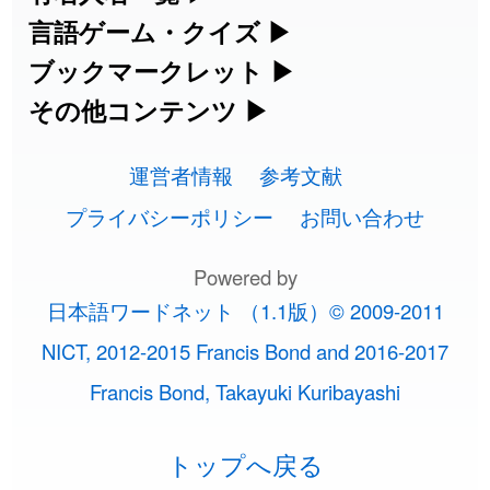
です。
入力など、アジア言語学習ツールです。
海外セレブやスポーツ選手の名前の読み
言語ゲーム・クイズ
▶
2026-08-06
「
胆石
」のイメージを追加しました
User feedback
部首画数別漢字一覧
手書き漢字入力
方・発音を確認できます。
四字熟語パズルや漢字クイズなど、楽し
ブックマークレット
▶
カタカナ語の意味・発音・類語辞典
手書き中国語入力 変換ツール
2026-08-06
「
下取
」のイメージを追加しました
User feedback
常用漢字一覧
みながら学べるゲームです。
ブラウザに登録して、どのサイトからで
その他コンテンツ
▶
漢字の書き方・書き順 書き取り練習
海外有名人の苗字・名前一覧と発音
2026-08-06
英語の発音記号一覧
「
無性
」のイメージを追加しました
User feedback
ピンイン一覧表
も漢字や英語を検索できる便利ツールで
絵文字の意味、特殊記号の読み方など、
人名用漢字一覧
漢字ゲーム一覧
帳
🔊
す。
運営者情報
参考文献
その他の便利ツールです。
2026-08-06
「
黃
」のイメージを追加しました
User feedback
英単語リスニングテスト
韓国語手書き入力
画数別なまえ漢字一覧
有名人名前読みクイズ（毎日更新）
プライバシーポリシー
お問い合わせ
ひらがなの書き方・書き順
プレミアリーグ選手名一覧
漢字読み方検索ブックマークレット
絵文字の意味と使い方
2026-08-06
「
截
」のイメージを追加しました
User feedback
イメージ化する英単語の覚え方
外国語翻訳ツール
名前イメージイラスト一覧
Powered by
四字熟語デイリー穴埋めクイズ（毎日
カタカナの書き方・書き順
WEリーグ選手名一覧
2026-08-06
「
発売
」のイメージを追加しました
User feedback
英語・カタカナ語意味検索ブックマー
トレンドワード・イメージギャラリ
日本語ワードネット （1.1版）© 2009-2011
英語の意味・発音の違い
更新）
クレット
2026-08-06
イメージ・印象から漢字や熟語を探す
「
大筋
」のイメージを追加しました
User feedback
ー
スラングの意味・語源・例文・英語・
東京オリンピック選手名一覧
NICT, 2012-2015 Francis Bond and 2016-2017
略語の正式名称・意味・発音辞典
四字熟語パズルゲーム
類語・反対語辞書
2026-08-06
「
翌朝
」のイメージを追加しました
User feedback
Francis Bond, Takayuki Kuribayashi
特殊文字・記号検索ブックマークレッ
画数別名前・地名一覧
手書き記号入力
東京パラリンピック選手名一覧
単語の発音、記号の読み方、リスニン
2026-08-06
ト
「
先行
」のイメージを追加しました
User feedback
漢字モンスターシューティング
日本語の言葉比較
トップへ戻る
○○から始まる、○○で終わる言葉一覧
特殊記号の読み方と意味
似ている有名人の名前検索
グ練習
2026-08-06
「
語弊
」のイメージを追加しました
User feedback