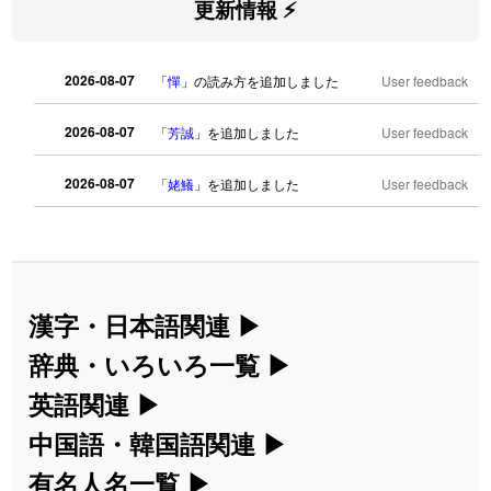
更新情報 ⚡
2026-08-07
「
憚
」の読み方を追加しました
User feedback
2026-08-07
「
芳誠
」を追加しました
User feedback
2026-08-07
「
姥鱶
」を追加しました
User feedback
2026-08-06
「
海中公園
」のイメージを追加しまし
User
た
feedback
2026-08-06
「
啗
」のイメージを追加しました
User feedback
漢字・日本語関連
▶
漢字の読み方検索、手書き入力、書き順
辞典・いろいろ一覧
▶
2026-08-06
「
元旦
」のイメージを追加しました
User feedback
練習など、日本語学習に役立つツールを
部首・画数別の漢字一覧、熟語辞典、地
英語関連
▶
2026-08-06
「
矛
」のイメージを追加しました
User feedback
集めています。
名・駅名検索など、各種リファレンスツ
カタカナ語・略語の意味検索、発音記
中国語・韓国語関連
▶
ールです。
2026-08-06
「
旅行客
」のイメージを追加しました
User feedback
号、リスニング練習など英語学習ツール
中国語のピンイン変換、韓国語の手書き
有名人名一覧
▶
人名漢字辞典 - 読み方検索