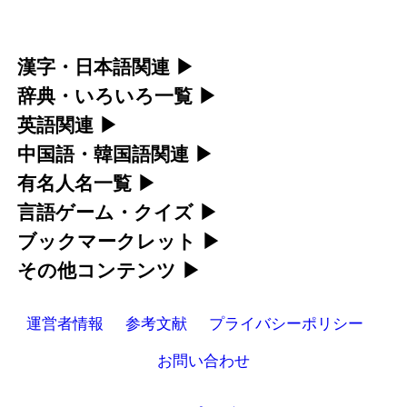
漢字・日本語関連
▶
辞典・いろいろ一覧
▶
漢字の読み方検索、手書き入力、書き順練習な
英語関連
▶
部首・画数別の漢字一覧、熟語辞典、地名・駅
ど、日本語学習に役立つツールを集めていま
中国語・韓国語関連
▶
カタカナ語・略語の意味検索、発音記号、リス
名検索など、各種リファレンスツールです。
す。
有名人名一覧
▶
中国語のピンイン変換、韓国語の手書き入力な
ニング練習など英語学習ツールです。
言語ゲーム・クイズ
▶
部首画数別漢字一覧
海外セレブやスポーツ選手の名前の読み方・発
人名漢字辞典 - 読み方検索
ど、アジア言語学習ツールです。
ブックマークレット
▶
カタカナ語の意味・発音・類語辞典
四字熟語パズルや漢字クイズなど、楽しみなが
音を確認できます。
常用漢字一覧
手書き漢字入力
その他コンテンツ
▶
手書き中国語入力 変換ツール
ブラウザに登録して、どのサイトからでも漢字
ら学べるゲームです。
英語の発音記号一覧
人名用漢字一覧
海外有名人の苗字・名前一覧と発音 🔊
漢字の書き方・書き順 書き取り練習帳
絵文字の意味、特殊記号の読み方など、その他
や英語を検索できる便利ツールです。
ピンイン一覧表
運営者情報
参考文献
プライバシーポリシー
英単語リスニングテスト
漢字ゲーム一覧
の便利ツールです。
画数別なまえ漢字一覧
プレミアリーグ選手名一覧
ひらがなの書き方・書き順
韓国語手書き入力
漢字読み方検索ブックマークレット
お問い合わせ
イメージ化する英単語の覚え方
有名人名前読みクイズ（毎日更新）
名前イメージイラスト一覧
WEリーグ選手名一覧
カタカナの書き方・書き順
絵文字の意味と使い方
外国語翻訳ツール
英語・カタカナ語意味検索ブックマークレ