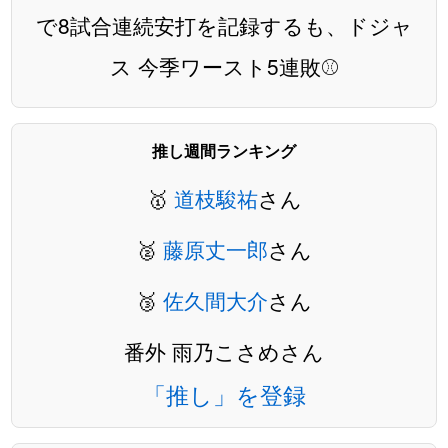
で8試合連続安打を記録するも、ドジャ
ス 今季ワースト5連敗⚾️
推し週間ランキング
🥇
道枝駿祐
さん
🥈
藤原丈一郎
さん
🥉
佐久間大介
さん
番外 雨乃こさめさん
「推し」を登録