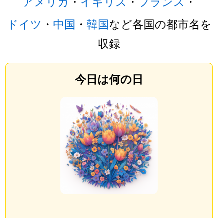
アメリカ
・
イギリス
・
フランス
・
ドイツ
・
中国
・
韓国
など各国の都市名を
収録
今日は何の日