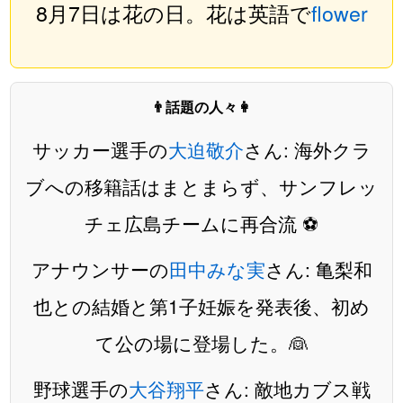
8月7日は花の日。花は英語で
flower
👨話題の人々👩
サッカー選手の
大迫敬介
さん: 海外クラ
ブへの移籍話はまとまらず、サンフレッ
チェ広島チームに再合流 ⚽️
アナウンサーの
田中みな実
さん: 亀梨和
也との結婚と第1子妊娠を発表後、初め
て公の場に登場した。👰
野球選手の
大谷翔平
さん: 敵地カブス戦