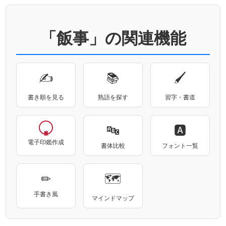
「飯事」の関連機能
✍
📚
🖌
書き順を見る
熟語を探す
習字・書道
🔤
🅰
電子印鑑作成
書体比較
フォント一覧
✏
🗺
手書き風
マインドマップ