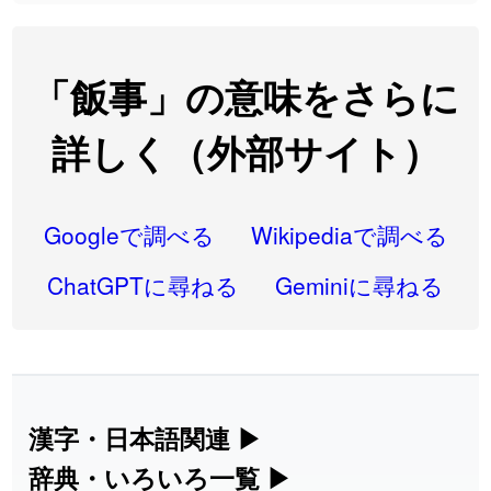
2026-08-06
「
研究熱心
」のイメージを追加しました
User feedback
2026-08-06
「
禰
」のイメージを追加しました
User feedback
「飯事」の意味をさらに
2026-08-06
「
同位
」のイメージを追加しました
User feedback
詳しく（外部サイト）
2026-08-05
「
蘇連
」を追加しました
User feedback
2026-07-30
「
康哲
」の読み方を追加しました
User feedback
Googleで調べる
Wikipediaで調べる
2026-07-24
「
邪鬼
」のイメージを追加しました
User feedback
ChatGPTに尋ねる
Geminiに尋ねる
2026-07-24
「
二匹
」のイメージを追加しました
User feedback
2026-07-24
「
貮
」のイメージを追加しました
User feedback
2026-07-24
「
誤算
」のイメージを追加しました
User feedback
漢字・日本語関連
▶
漢字の読み方検索、手書き入力、書き順
辞典・いろいろ一覧
▶
2026-07-24
「
堅牢
」のイメージを追加しました
User feedback