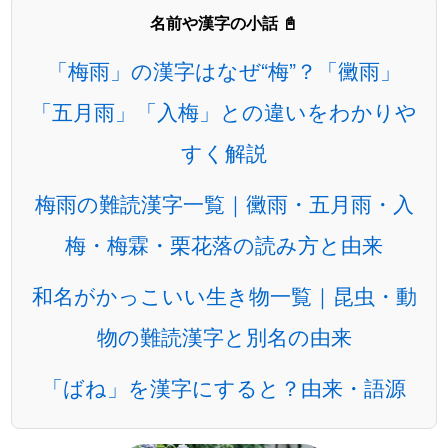
名前や漢字の小話 📓
「梅雨」の漢字はなぜ“梅”？「黴雨」
「五月雨」「入梅」との違いをわかりや
すく解説
梅雨の難読漢字一覧｜黴雨・五月雨・入
梅・梅霖・栗花落の読み方と由来
和名がかっこいい生き物一覧｜昆虫・動
物の難読漢字と別名の由来
「ばね」を漢字にすると？由来・語源