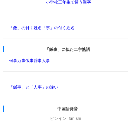
小学校三年生で習う漢字
「飯」の付く姓名
「事」の付く姓名
「飯事」に似た二字熟語
何事
万事
俄事
僻事
人事
「飯事」と「人事」の違い
中国語発音
ピンイン: fàn shì