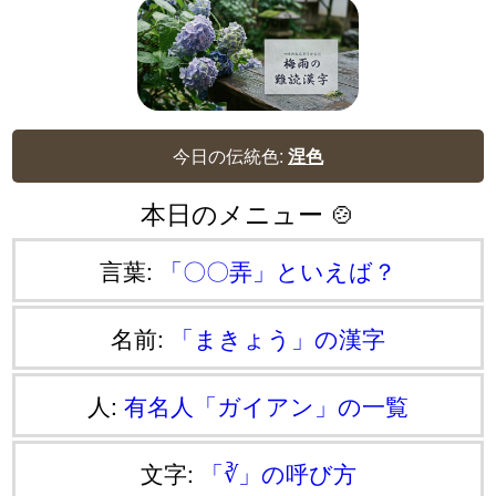
今日の伝統色:
涅色
本日のメニュー 🍲
言葉:
「〇〇弄」といえば？
名前:
「まきょう」の漢字
人:
有名人「ガイアン」の一覧
文字:
「∛」の呼び方