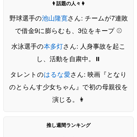
👨話題の人々👩
野球選手の
池山隆寛
さん: チームが7連敗
で借金9に膨らむも、3位をキープ ⚾️
水泳選手の
本多灯
さん: 人身事故を起こ
し、活動を自粛中。⏸️
タレントの
はるな愛
さん: 映画『となり
のとらんす少女ちゃん』で初の母親役を
演じる。👩
推し週間ランキング