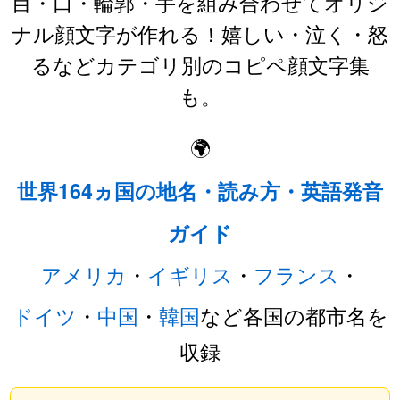
目・口・輪郭・手を組み合わせてオリジ
ナル顔文字が作れる！嬉しい・泣く・怒
るなどカテゴリ別のコピペ顔文字集
も。
🌍
世界164ヵ国の地名・読み方・英語発音
ガイド
アメリカ
・
イギリス
・
フランス
・
ドイツ
・
中国
・
韓国
など各国の都市名を
収録