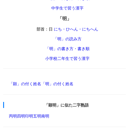
中学生で習う漢字
「明」
部首：日
にち・ひへん・にちへん
「明」の読み方
「明」の書き方・書き順
小学校二年生で習う漢字
「顕」の付く姓名
「明」の付く姓名
「顕明」に似た二字熟語
丙明
四明
印明
五明
南明