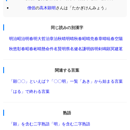
僧侶
の
高木顕明
さんは「たかぎけんみょう」
同じ読みの別漢字
明治
昭治
明春
明大
哲治
章治
秋晴
明晴
秋春
昭晴
尭春
章晴
暁春
空陽
秋悠
彰春
昭春
彬晴
懸命
件名
賢明
県名
健名
謙明
釼明
剣鳴
顕冥
建茗
関連する言葉
「顕〇〇」といえば？
「〇〇明」一覧
「あき」から始まる言葉
「はる」で終わる言葉
熟語
「顕」を含む二字熟語
「明」を含む二字熟語