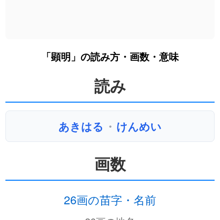
「顕明」の読み方・画数・意味
読み
あきはる
・
けんめい
画数
26画の苗字・名前