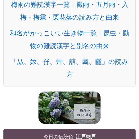
梅雨の難読漢字一覧｜黴雨・五月雨・入
梅・梅霖・栗花落の読み方と由来
和名がかっこいい生き物一覧｜昆虫・動
物の難読漢字と別名の由来
「厸、奻、孖、艸、誩、虤、龖」の読み
方
今日の伝統色:
江戸納戸