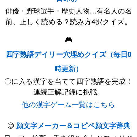
俳優・野球選手・歴史人物…有名人の名
前、正しく読める？読み方4択クイズ。
🎮
四字熟語デイリー穴埋めクイズ（毎日0
時更新）
〇に入る漢字を当てて四字熟語を完成！
連続正解記録に挑戦。
他の漢字ゲーム一覧はこちら
😊
顔文字メーカー＆コピペ顔文字辞典