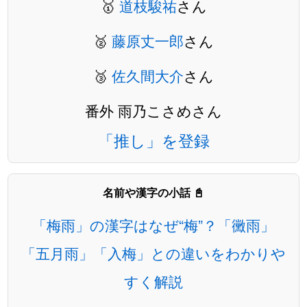
🥇
道枝駿祐
さん
🥈
藤原丈一郎
さん
🥉
佐久間大介
さん
番外 雨乃こさめさん
「推し」を登録
名前や漢字の小話 📓
「梅雨」の漢字はなぜ“梅”？「黴雨」
「五月雨」「入梅」との違いをわかりや
すく解説