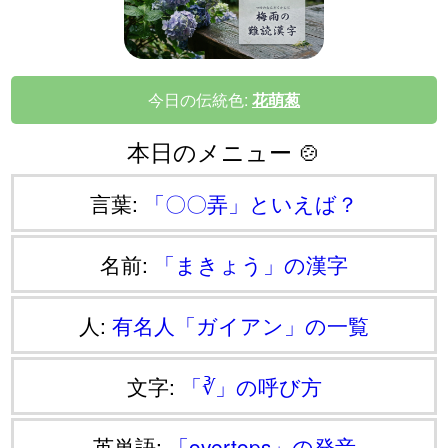
今日の伝統色:
花萌葱
本日のメニュー 🍲
言葉:
「〇〇弄」といえば？
名前:
「まきょう」の漢字
人:
有名人「ガイアン」の一覧
文字:
「∛」の呼び方
英単語:
「overtops」の発音