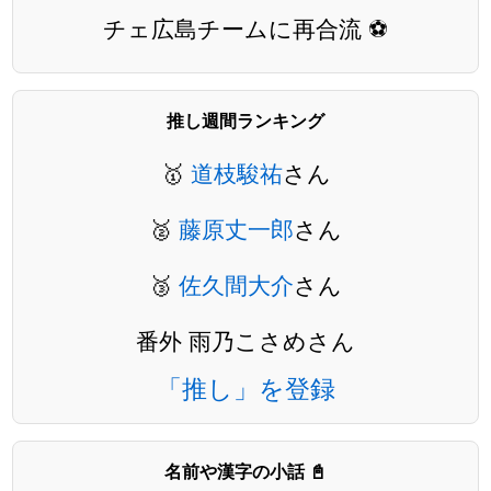
チェ広島チームに再合流 ⚽️
推し週間ランキング
🥇
道枝駿祐
さん
🥈
藤原丈一郎
さん
🥉
佐久間大介
さん
番外 雨乃こさめさん
「推し」を登録
名前や漢字の小話 📓