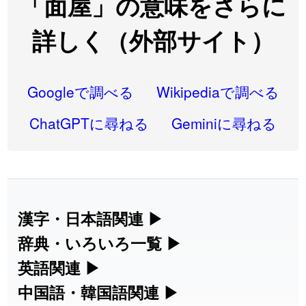
「面屋」の意味をさらに
2026-08-06
「
語弊
」のイメージを追加しました
User feedback
詳しく（外部サイト）
2026-08-06
「
研究熱心
」のイメージを追加しました
User feedback
2026-08-06
「
禰
」のイメージを追加しました
User feedback
Googleで調べる
Wikipediaで調べる
2026-08-06
「
同位
」のイメージを追加しました
User feedback
ChatGPTに尋ねる
Geminiに尋ねる
2026-08-05
「
蘇連
」を追加しました
User feedback
2026-07-30
「
康哲
」の読み方を追加しました
User feedback
2026-07-24
「
邪鬼
」のイメージを追加しました
User feedback
漢字・日本語関連
▶
漢字の読み方検索、手書き入力、書き順
辞典・いろいろ一覧
▶
2026-07-24
「
二匹
」のイメージを追加しました
User feedback
練習など、日本語学習に役立つツールを
部首・画数別の漢字一覧、熟語辞典、地
英語関連
▶
2026-07-24
「
貮
」のイメージを追加しました
User feedback
集めています。
名・駅名検索など、各種リファレンスツ
カタカナ語・略語の意味検索、発音記
中国語・韓国語関連
▶
2026-07-24
「
誤算
」のイメージを追加しました
User feedback