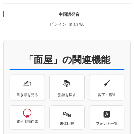
中国語発音
ピンイン: miàn wū
「面屋」の関連機能
✍
📚
🖌
書き順を見る
熟語を探す
習字・書道
🔤
🅰
電子印鑑作成
書体比較
フォント一覧