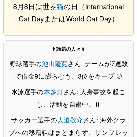
8月8日は世界
猫
の日（International
Cat DayまたはWorld Cat Day）
👨話題の人々👩
野球選手の
池山隆寛
さん: チームが7連敗
で借金9に膨らむも、3位をキープ ⚾️
水泳選手の
本多灯
さん: 人身事故を起こ
し、活動を自粛中。⏸️
サッカー選手の
大迫敬介
さん: 海外クラ
ブへの移籍話はまとまらず、サンフレッ