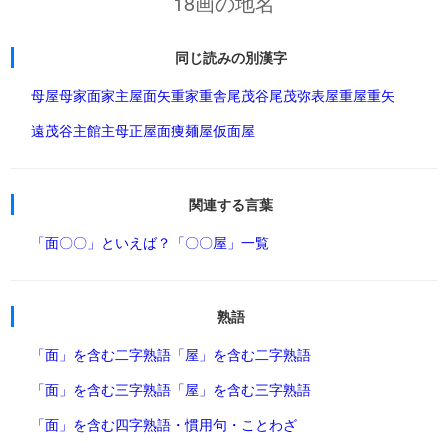
18画の地名
同じ読みの別漢字
母屋
母家
面家
主屋
面矢
重家
重舎
尾茂谷
尾茂弥
表屋
重屋
重矢
遠茂谷
主館
主母
正屋
面痩
麺屋
仮面屋
関連する言葉
「面〇〇」といえば？
「〇〇屋」一覧
熟語
「面」を含む二字熟語
「屋」を含む二字熟語
「面」を含む三字熟語
「屋」を含む三字熟語
「面」を含む四字熟語・慣用句・ことわざ