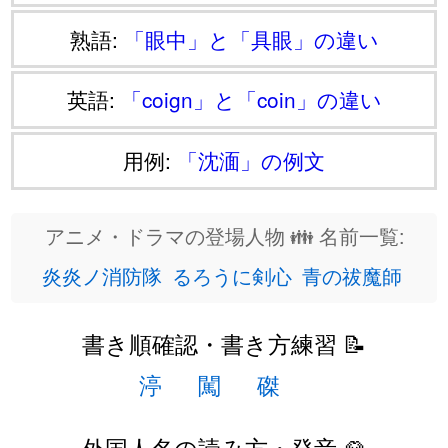
熟語:
「眼中」と「具眼」の違い
英語:
「coign」と「coin」の違い
用例:
「沈湎」の例文
アニメ・ドラマの登場人物 👪 名前一覧:
炎炎ノ消防隊
るろうに剣心
青の祓魔師
書き順確認・書き方練習 📝
渟
闖
磔
外国人名の読み方・発音 👱