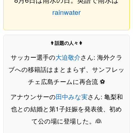
rainwater
👨話題の人々👩
サッカー選手の
大迫敬介
さん: 海外クラ
ブへの移籍話はまとまらず、サンフレッ
チェ広島チームに再合流 ⚽️
アナウンサーの
田中みな実
さん: 亀梨和
也との結婚と第1子妊娠を発表後、初め
て公の場に登場した。👰