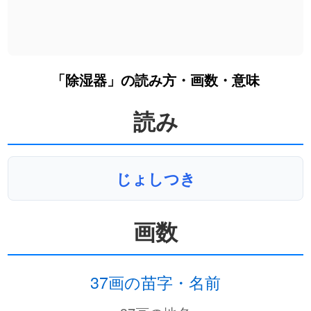
「除湿器」の読み方・画数・意味
読み
じょしつき
画数
37画の苗字・名前