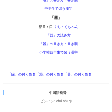
中学生で習う漢字
「器」
部首：口
くち・くちへん
「器」の読み方
「器」の書き方・書き順
小学校四年生で習う漢字
「除」の付く姓名
「湿」の付く姓名
「器」の付く姓名
中国語発音
ピンイン: chú shī qì