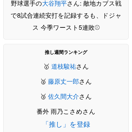
野球選手の
大谷翔平
さん: 敵地カブス戦
で8試合連続安打を記録するも、ドジャ
ス 今季ワースト5連敗⚾️
推し週間ランキング
🥇
道枝駿祐
さん
🥈
藤原丈一郎
さん
🥉
佐久間大介
さん
番外 雨乃こさめさん
「推し」を登録