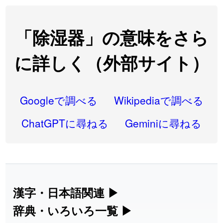
2026-07-24
「
閉館
」のイメージを追加しました
User feedback
2026-07-22
「
碵
」のイメージを追加しました
User feedback
「除湿器」の意味をさら
2026-07-22
「
凋
」のイメージを追加しました
User feedback
に詳しく（外部サイト）
2026-07-22
「
高収入
」のイメージを追加しました
User feedback
2026-07-22
「
実施
」のイメージを追加しました
User feedback
Googleで調べる
Wikipediaで調べる
2026-07-22
「
選手
」のイメージを追加しました
User feedback
ChatGPTに尋ねる
Geminiに尋ねる
2026-07-22
「
即金
」のイメージを追加しました
User feedback
2026-07-22
「
荊
」のイメージを追加しました
User feedback
2026-07-22
「
短命
」のイメージを追加しました
User feedback
漢字・日本語関連
▶
漢字の読み方検索、手書き入力、書き順
辞典・いろいろ一覧
▶
2026-07-22
「
相対
」のイメージを追加しました
User feedback