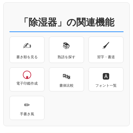
「除湿器」の関連機能
✍
📚
🖌
書き順を見る
熟語を探す
習字・書道
🔤
🅰
電子印鑑作成
書体比較
フォント一覧
✏
手書き風