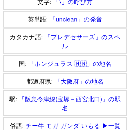
文字:
「⧵」の呼び方
英単語:
「unclean」の発音
カタカナ語:
「プレデセサーズ」のスペ
ル
国:
「ホンジュラス 🇭🇳」の地名
都道府県:
「大阪府」の地名
駅:
「阪急今津線(宝塚－西宮北口)」の駅
名
俗語:
チー牛
モガ
ガンダ
いもる
▶一覧