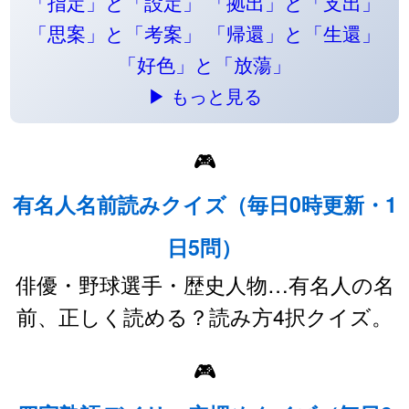
「指定」と「設定」
「拠出」と「支出」
「思案」と「考案」
「帰還」と「生還」
「好色」と「放蕩」
▶ もっと見る
🎮
有名人名前読みクイズ（毎日0時更新・1
日5問）
俳優・野球選手・歴史人物…有名人の名
前、正しく読める？読み方4択クイズ。
🎮