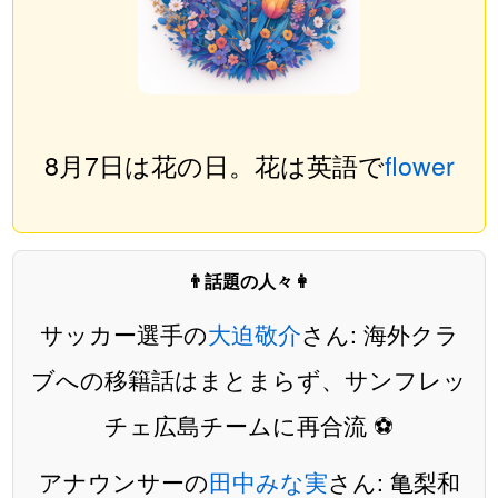
8月7日は花の日。花は英語で
flower
👨話題の人々👩
サッカー選手の
大迫敬介
さん: 海外クラ
ブへの移籍話はまとまらず、サンフレッ
チェ広島チームに再合流 ⚽️
アナウンサーの
田中みな実
さん: 亀梨和