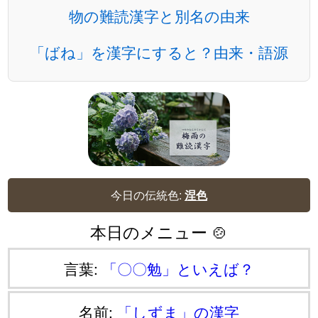
物の難読漢字と別名の由来
「ばね」を漢字にすると？由来・語源
今日の伝統色:
涅色
本日のメニュー 🍲
言葉:
「〇〇勉」といえば？
名前:
「しずま」の漢字