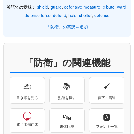
英語での意味：
shield
,
guard
,
defensive measure
,
tribute
,
ward
,
defense force
,
defend
,
hold
,
shelter
,
defense
「防衛」の英訳を追加
「防衛」の関連機能
✍
📚
🖌
書き順を見る
熟語を探す
習字・書道
🔤
🅰
電子印鑑作成
書体比較
フォント一覧