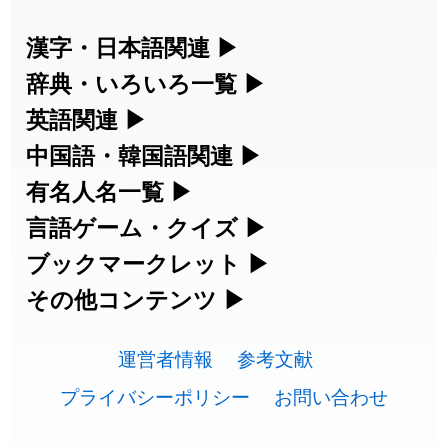
2026-07-24
「
誤算
」のイメージを追加しました
User feedback
漢字・日本語関連
▶
漢字の読み方検索、手書き入力、書き順
辞典・いろいろ一覧
▶
2026-07-24
「
堅牢
」のイメージを追加しました
User feedback
練習など、日本語学習に役立つツールを
部首・画数別の漢字一覧、熟語辞典、地
英語関連
▶
2026-07-24
「
睦
」のイメージを追加しました
User feedback
集めています。
名・駅名検索など、各種リファレンスツ
カタカナ語・略語の意味検索、発音記
中国語・韓国語関連
▶
2026-07-24
「
利他
」のイメージを追加しました
User feedback
ールです。
号、リスニング練習など英語学習ツール
中国語のピンイン変換、韓国語の手書き
有名人名一覧
▶
人名漢字辞典 - 読み方検索
です。
入力など、アジア言語学習ツールです。
2026-07-24
「
予約料
」のイメージを追加しました
User feedback
海外セレブやスポーツ選手の名前の読み
言語ゲーム・クイズ
▶
部首画数別漢字一覧
手書き漢字入力
方・発音を確認できます。
四字熟語パズルや漢字クイズなど、楽し
ブックマークレット
▶
2026-07-24
「
性
」のイメージを追加しました
User feedback
カタカナ語の意味・発音・類語辞典
手書き中国語入力 変換ツール
常用漢字一覧
みながら学べるゲームです。
ブラウザに登録して、どのサイトからで
その他コンテンツ
▶
漢字の書き方・書き順 書き取り練習
海外有名人の苗字・名前一覧と発音
2026-07-24
「
入念
」のイメージを追加しました
User feedback
英語の発音記号一覧
ピンイン一覧表
も漢字や英語を検索できる便利ツールで
絵文字の意味、特殊記号の読み方など、
人名用漢字一覧
漢字ゲーム一覧
帳
🔊
2026-07-24
「
欠場
」のイメージを追加しました
User feedback
す。
運営者情報
参考文献
その他の便利ツールです。
英単語リスニングテスト
韓国語手書き入力
画数別なまえ漢字一覧
有名人名前読みクイズ（毎日更新）
プライバシーポリシー
お問い合わせ
2026-07-24
「
実印
」のイメージを追加しました
User feedback
ひらがなの書き方・書き順
プレミアリーグ選手名一覧
漢字読み方検索ブックマークレット
絵文字の意味と使い方
イメージ化する英単語の覚え方
外国語翻訳ツール
2026-07-24
「
専従
」のイメージを追加しました
User feedback