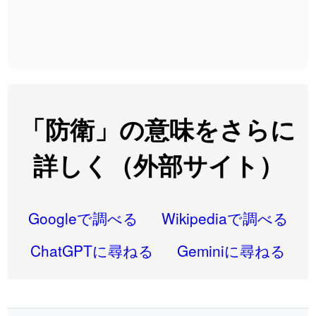
2026-08-06
「
先行
」のイメージを追加しました
User feedback
2026-08-06
「
語弊
」のイメージを追加しました
User feedback
2026-08-06
「
研究熱心
」のイメージを追加しました
User feedback
2026-08-06
「
禰
」のイメージを追加しました
User feedback
「防衛」の意味をさらに
2026-08-06
「
同位
」のイメージを追加しました
User feedback
詳しく（外部サイト）
2026-08-05
「
蘇連
」を追加しました
User feedback
2026-07-30
「
康哲
」の読み方を追加しました
User feedback
Googleで調べる
Wikipediaで調べる
2026-07-24
「
邪鬼
」のイメージを追加しました
User feedback
ChatGPTに尋ねる
Geminiに尋ねる
2026-07-24
「
二匹
」のイメージを追加しました
User feedback
2026-07-24
「
貮
」のイメージを追加しました
User feedback