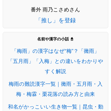
番外 雨乃こさめさん
「推し」を登録
名前や漢字の小話 📓
「梅雨」の漢字はなぜ“梅”？「黴雨」
「五月雨」「入梅」との違いをわかりや
すく解説
梅雨の難読漢字一覧｜黴雨・五月雨・入
梅・梅霖・栗花落の読み方と由来
和名がかっこいい生き物一覧｜昆虫・動