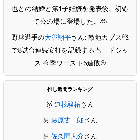
也との結婚と第1子妊娠を発表後、初め
て公の場に登場した。👰
野球選手の
大谷翔平
さん: 敵地カブス戦
で8試合連続安打を記録するも、ドジャ
ス 今季ワースト5連敗⚾️
推し週間ランキング
🥇
道枝駿祐
さん
🥈
藤原丈一郎
さん
🥉
佐久間大介
さん