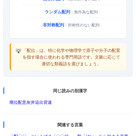
ランダム配列
：無作為な配列
非対称配列
：対称性のない配列
💡
「配位」は、特に化学や物理学で原子や分子の配置
を指す場合に使われる専門用語です。文脈に応じて
適切な類義語を選びましょう。
同じ読みの別漢字
廃位
配意
灰井
這出
背違
関連する言葉