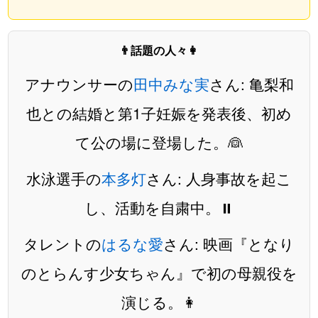
👨話題の人々👩
アナウンサーの
田中みな実
さん: 亀梨和
也との結婚と第1子妊娠を発表後、初め
て公の場に登場した。👰
水泳選手の
本多灯
さん: 人身事故を起こ
し、活動を自粛中。⏸️
タレントの
はるな愛
さん: 映画『となり
のとらんす少女ちゃん』で初の母親役を
演じる。👩