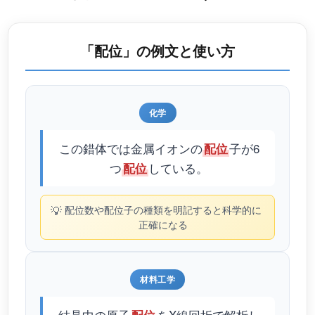
「配位」の例文と使い方
化学
この錯体では金属イオンの
子が6
配位
つ
している。
配位
💡
配位数や配位子の種類を明記すると科学的に
正確になる
材料工学
結晶中の原子
をX線回折で解析し