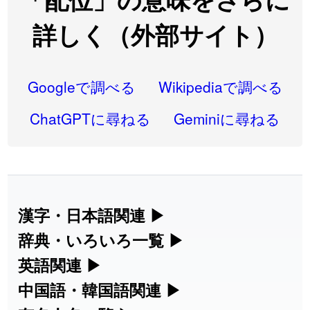
2026-08-06
「
語弊
」のイメージを追加しました
User feedback
詳しく（外部サイト）
2026-08-06
「
研究熱心
」のイメージを追加しました
User feedback
2026-08-06
「
禰
」のイメージを追加しました
User feedback
Googleで調べる
Wikipediaで調べる
2026-08-06
「
同位
」のイメージを追加しました
User feedback
ChatGPTに尋ねる
Geminiに尋ねる
2026-08-05
「
蘇連
」を追加しました
User feedback
2026-07-30
「
康哲
」の読み方を追加しました
User feedback
2026-07-24
「
邪鬼
」のイメージを追加しました
User feedback
漢字・日本語関連
▶
漢字の読み方検索、手書き入力、書き順
辞典・いろいろ一覧
▶
2026-07-24
「
二匹
」のイメージを追加しました
User feedback
練習など、日本語学習に役立つツールを
部首・画数別の漢字一覧、熟語辞典、地
英語関連
▶
2026-07-24
「
貮
」のイメージを追加しました
User feedback
集めています。
名・駅名検索など、各種リファレンスツ
カタカナ語・略語の意味検索、発音記
中国語・韓国語関連
▶
2026-07-24
「
誤算
」のイメージを追加しました
User feedback
ールです。
号、リスニング練習など英語学習ツール