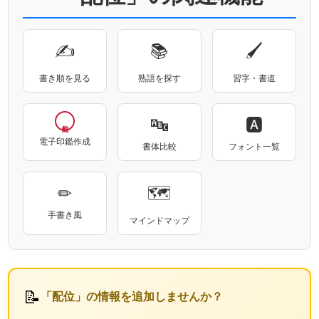
✍
📚
🖌
書き順を見る
熟語を探す
習字・書道
🔤
🅰
電子印鑑作成
書体比較
フォント一覧
✏
🗺
手書き風
マインドマップ
📝
「配位」の情報を追加しませんか？