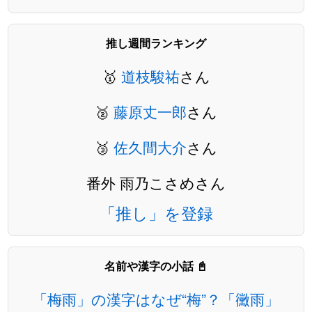
推し週間ランキング
🥇
道枝駿祐
さん
🥈
藤原丈一郎
さん
🥉
佐久間大介
さん
番外 雨乃こさめさん
「推し」を登録
名前や漢字の小話 📓
「梅雨」の漢字はなぜ“梅”？「黴雨」