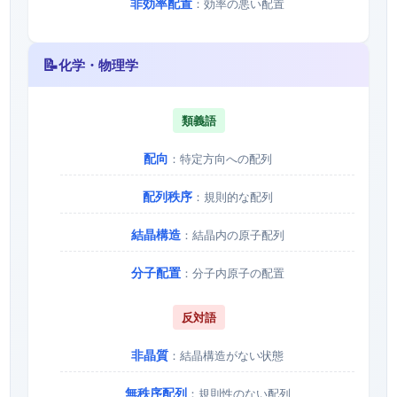
非効率配置
：効率の悪い配置
📝
化学・物理学
類義語
配向
：特定方向への配列
配列秩序
：規則的な配列
結晶構造
：結晶内の原子配列
分子配置
：分子内原子の配置
反対語
非晶質
：結晶構造がない状態
無秩序配列
：規則性のない配列