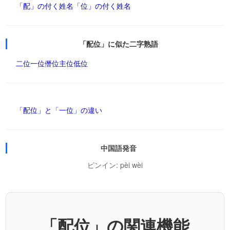
「配」の付く姓名
「位」の付く姓名
「配位」に似た二字熟語
二位
一位
僭位
主位
低位
「配位」と「一位」の違い
中国語発音
ピンイン: pèi wèi
「配位」の関連機能