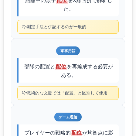
配位
た。
💡
測定手法と併記するのが一般的
軍事用語
部隊の配置と
を再編成する必要が
配位
ある。
💡
戦術的な文脈では「配置」と区別して使用
ゲーム理論
プレイヤーの戦略的
が均衡点に影
配位