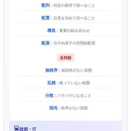
配列
：特定の順序で並べること
配置
：位置を決めて並べること
構造
：要素の組み合わせ
配座
：分子内原子の空間的配置
反対語
無秩序
：規則性のない状態
乱雑
：整っていない状態
分散
：バラバラになること
混沌
：秩序がない状態
💻
技術・IT