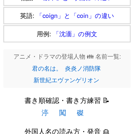
英語:
「coign」と「coin」の違い
用例:
「沈湎」の例文
アニメ・ドラマの登場人物 👪 名前一覧:
君の名は。
炎炎ノ消防隊
新世紀エヴァンゲリオン
書き順確認・書き方練習 📝
渟
闖
磔
外国人名の読み方・発音 👱