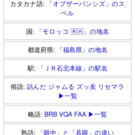
カタカナ語:
「オブザーバンシズ」のス
ペル
国:
「モロッコ 🇲🇦」の地名
都道府県:
「福島県」の地名
駅:
「ＪＲ石北本線」の駅名
俗語:
詰んだ
ジャムる
ズッ友
リセマラ
▶一覧
略語:
BRB
VQA
FAA
▶一覧
熟語:
「眼中」と「具眼」の違い