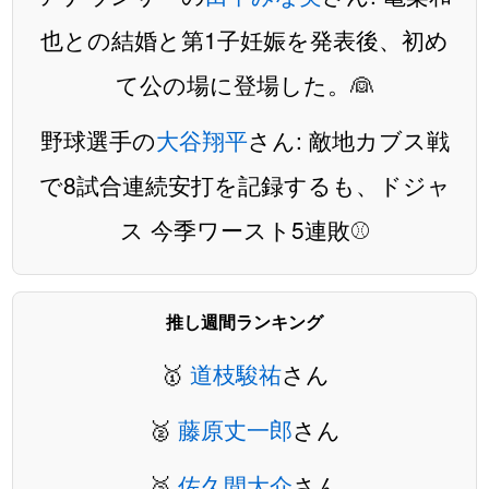
也との結婚と第1子妊娠を発表後、初め
て公の場に登場した。👰
野球選手の
大谷翔平
さん: 敵地カブス戦
で8試合連続安打を記録するも、ドジャ
ス 今季ワースト5連敗⚾️
推し週間ランキング
🥇
道枝駿祐
さん
🥈
藤原丈一郎
さん
🥉
佐久間大介
さん