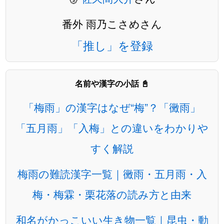
番外 雨乃こさめさん
「推し」を登録
名前や漢字の小話 📓
「梅雨」の漢字はなぜ“梅”？「黴雨」
「五月雨」「入梅」との違いをわかりや
すく解説
梅雨の難読漢字一覧｜黴雨・五月雨・入
梅・梅霖・栗花落の読み方と由来
和名がかっこいい生き物一覧｜昆虫・動