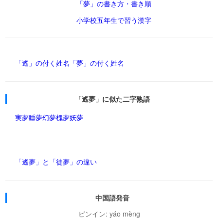
「夢」の書き方・書き順
小学校五年生で習う漢字
「遙」の付く姓名
「夢」の付く姓名
「遙夢」に似た二字熟語
実夢
睡夢
幻夢
槐夢
妖夢
「遙夢」と「徒夢」の違い
中国語発音
ピンイン: yáo mèng