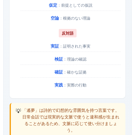
仮定
：前提としての仮説
空論
：根拠のない理論
反対語
実証
：証明された事実
検証
：理論の確認
確証
：確かな証拠
実践
：実際の行動
💡
「遙夢」は詩的で幻想的な雰囲気を持つ言葉です。
日常会話では現実的な文脈で使うと違和感が生まれ
ることがあるため、文脈に応じて使い分けましょ
う。