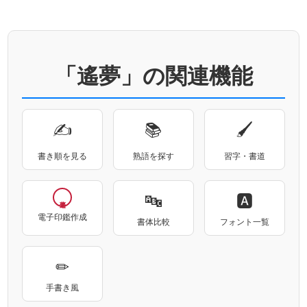
「遙夢」の関連機能
✍
📚
🖌
書き順を見る
熟語を探す
習字・書道
🔤
🅰
電子印鑑作成
書体比較
フォント一覧
✏
手書き風