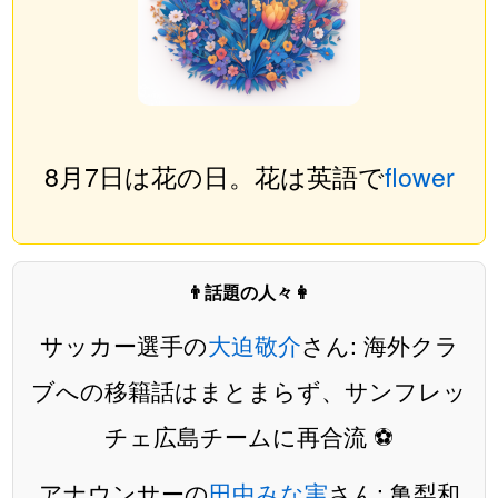
8月7日は花の日。花は英語で
flower
👨話題の人々👩
サッカー選手の
大迫敬介
さん: 海外クラ
ブへの移籍話はまとまらず、サンフレッ
チェ広島チームに再合流 ⚽️
アナウンサーの
田中みな実
さん: 亀梨和