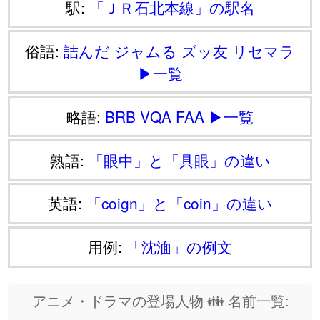
駅:
「ＪＲ石北本線」の駅名
俗語:
詰んだ
ジャムる
ズッ友
リセマラ
▶一覧
略語:
BRB
VQA
FAA
▶一覧
熟語:
「眼中」と「具眼」の違い
英語:
「coign」と「coin」の違い
用例:
「沈湎」の例文
アニメ・ドラマの登場人物 👪 名前一覧: