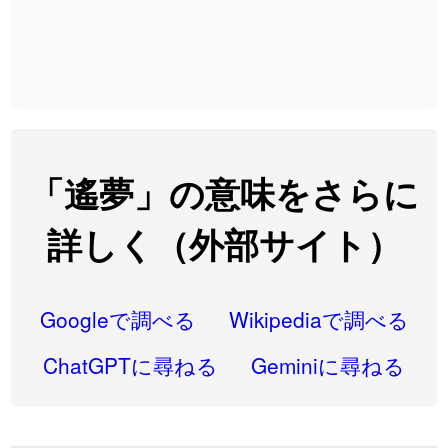
2026-08-06
「
先行
」のイメージを追加しました
User feedback
2026-08-06
「
語弊
」のイメージを追加しました
User feedback
2026-08-06
「
研究熱心
」のイメージを追加しました
User feedback
2026-08-06
「
禰
」のイメージを追加しました
User feedback
「遙夢」の意味をさらに
2026-08-06
「
同位
」のイメージを追加しました
User feedback
詳しく（外部サイト）
2026-08-05
「
蘇連
」を追加しました
User feedback
2026-07-30
「
康哲
」の読み方を追加しました
User feedback
Googleで調べる
Wikipediaで調べる
2026-07-24
「
邪鬼
」のイメージを追加しました
User feedback
ChatGPTに尋ねる
Geminiに尋ねる
2026-07-24
「
二匹
」のイメージを追加しました
User feedback
2026-07-24
「
貮
」のイメージを追加しました
User feedback