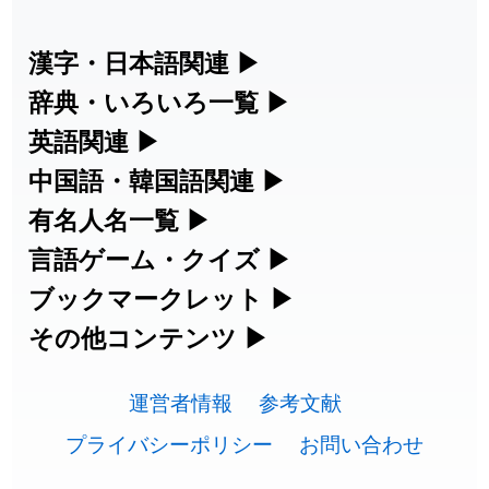
2026-07-24
「
誤算
」のイメージを追加しました
User feedback
漢字・日本語関連
▶
漢字の読み方検索、手書き入力、書き順
辞典・いろいろ一覧
▶
2026-07-24
「
堅牢
」のイメージを追加しました
User feedback
練習など、日本語学習に役立つツールを
部首・画数別の漢字一覧、熟語辞典、地
英語関連
▶
2026-07-24
「
睦
」のイメージを追加しました
User feedback
集めています。
名・駅名検索など、各種リファレンスツ
カタカナ語・略語の意味検索、発音記
中国語・韓国語関連
▶
2026-07-24
「
利他
」のイメージを追加しました
User feedback
ールです。
号、リスニング練習など英語学習ツール
中国語のピンイン変換、韓国語の手書き
有名人名一覧
▶
人名漢字辞典 - 読み方検索
です。
入力など、アジア言語学習ツールです。
2026-07-24
「
予約料
」のイメージを追加しました
User feedback
海外セレブやスポーツ選手の名前の読み
言語ゲーム・クイズ
▶
部首画数別漢字一覧
手書き漢字入力
方・発音を確認できます。
四字熟語パズルや漢字クイズなど、楽し
ブックマークレット
▶
2026-07-24
「
性
」のイメージを追加しました
User feedback
カタカナ語の意味・発音・類語辞典
手書き中国語入力 変換ツール
常用漢字一覧
みながら学べるゲームです。
ブラウザに登録して、どのサイトからで
その他コンテンツ
▶
漢字の書き方・書き順 書き取り練習
海外有名人の苗字・名前一覧と発音
2026-07-24
「
入念
」のイメージを追加しました
User feedback
英語の発音記号一覧
ピンイン一覧表
も漢字や英語を検索できる便利ツールで
絵文字の意味、特殊記号の読み方など、
人名用漢字一覧
漢字ゲーム一覧
帳
🔊
2026-07-24
「
欠場
」のイメージを追加しました
User feedback
す。
運営者情報
参考文献
その他の便利ツールです。
英単語リスニングテスト
韓国語手書き入力
画数別なまえ漢字一覧
有名人名前読みクイズ（毎日更新）
プライバシーポリシー
お問い合わせ
2026-07-24
「
実印
」のイメージを追加しました
User feedback
ひらがなの書き方・書き順
プレミアリーグ選手名一覧
漢字読み方検索ブックマークレット
絵文字の意味と使い方
イメージ化する英単語の覚え方
外国語翻訳ツール
「
専従
」のイメージを追加しました
User feedback