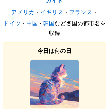
ガイド
アメリカ
・
イギリス
・
フランス
・
ドイツ
・
中国
・
韓国
など各国の都市名を
収録
今日は何の日