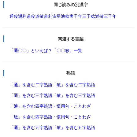
同じ読みの別漢字
通俊
通利
道俊
道敏
道利
宙星
迪稔
実千年
三千稔
満敬
三千年
関連する言葉
「通〇〇」といえば？
「〇〇敏」一覧
熟語
「通」を含む二字熟語
「敏」を含む二字熟語
「通」を含む三字熟語
「敏」を含む三字熟語
「通」を含む四字熟語・慣用句・ことわざ
「敏」を含む四字熟語・慣用句・ことわざ
「通」を含む五字熟語
「敏」を含む五字熟語