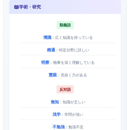
📖
学術・研究
類義語
博識
：広く知識を持っている
精通
：特定分野に詳しい
明察
：物事を深く理解している
慧眼
：見抜く力がある
反対語
無知
：知識が乏しい
浅学
：学問が浅い
不勉強
：勉強不足