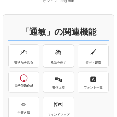
ピンイン: tōng mǐn
「通敏」の関連機能
✍
📚
🖌
書き順を見る
熟語を探す
習字・書道
🔤
🅰
電子印鑑作成
書体比較
フォント一覧
✏
🗺
手書き風
マインドマップ