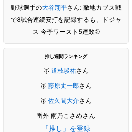
野球選手の
大谷翔平
さん: 敵地カブス戦
で8試合連続安打を記録するも、ドジャ
ス 今季ワースト5連敗⚾️
推し週間ランキング
🥇
道枝駿祐
さん
🥈
藤原丈一郎
さん
🥉
佐久間大介
さん
番外 雨乃こさめさん
「推し」を登録