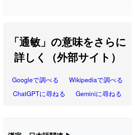
2026-08-06
「
大筋
」のイメージを追加しました
User feedback
2026-08-06
「
翌朝
」のイメージを追加しました
User feedback
2026-08-06
「
先行
」のイメージを追加しました
User feedback
「通敏」の意味をさらに
2026-08-06
「
語弊
」のイメージを追加しました
User feedback
詳しく（外部サイト）
2026-08-06
「
研究熱心
」のイメージを追加しました
User feedback
2026-08-06
「
禰
」のイメージを追加しました
User feedback
Googleで調べる
Wikipediaで調べる
2026-08-06
「
同位
」のイメージを追加しました
User feedback
ChatGPTに尋ねる
Geminiに尋ねる
2026-08-05
「
蘇連
」を追加しました
User feedback
2026-07-30
「
康哲
」の読み方を追加しました
User feedback
2026-07-24
「
邪鬼
」のイメージを追加しました
User feedback