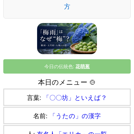
方
今日の伝統色:
花萌葱
本日のメニュー 🍲
言葉:
「〇〇坊」といえば？
名前:
「うたの」の漢字
人:
有名人「エリカ」の一覧