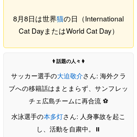
8月8日は世界
猫
の日（International
Cat DayまたはWorld Cat Day）
👨話題の人々👩
サッカー選手の
大迫敬介
さん: 海外クラ
ブへの移籍話はまとまらず、サンフレッ
チェ広島チームに再合流 ⚽️
水泳選手の
本多灯
さん: 人身事故を起こ
し、活動を自粛中。⏸️