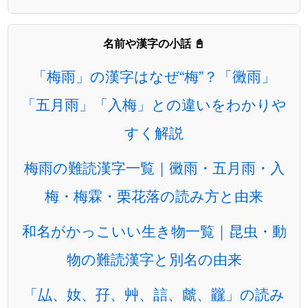
名前や漢字の小話 📓
「梅雨」の漢字はなぜ“梅”？「黴雨」
「五月雨」「入梅」との違いをわかりや
すく解説
梅雨の難読漢字一覧｜黴雨・五月雨・入
梅・梅霖・栗花落の読み方と由来
和名がかっこいい生き物一覧｜昆虫・動
物の難読漢字と別名の由来
「厸、奻、孖、艸、誩、虤、龖」の読み