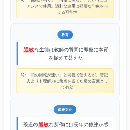
💡
アンスで使用。過剰な連用は軽薄な印象を与
える可能性
教育
な生徒は教師の質問に即座に本質
通敏
を捉えて答えた
💡
「頭の回転が速い」と同義で使えるが、暗記
力よりも理解力に焦点を当てた褒め言葉とし
て有効
伝統文化
茶道の
な所作には長年の修練が感
通敏