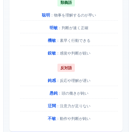
類義語
聡明
：物事を理解するのが早い
明敏
：判断が速く正確
機敏
：素早く行動できる
鋭敏
：感覚や判断が鋭い
反対語
鈍感
：反応や理解が遅い
愚鈍
：頭の働きが鈍い
迂闊
：注意力が足りない
不敏
：動作や判断が鈍い