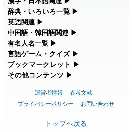
漢字・日本語関連
▶
漢字の読み方検索、手書き入力、書き順
辞典・いろいろ一覧
▶
2026-07-24
「
二匹
」のイメージを追加しました
User feedback
練習など、日本語学習に役立つツールを
部首・画数別の漢字一覧、熟語辞典、地
英語関連
▶
2026-07-24
「
貮
」のイメージを追加しました
User feedback
集めています。
名・駅名検索など、各種リファレンスツ
カタカナ語・略語の意味検索、発音記
中国語・韓国語関連
▶
2026-07-24
「
誤算
」のイメージを追加しました
User feedback
ールです。
号、リスニング練習など英語学習ツール
中国語のピンイン変換、韓国語の手書き
有名人名一覧
▶
人名漢字辞典 - 読み方検索
です。
入力など、アジア言語学習ツールです。
2026-07-24
「
堅牢
」のイメージを追加しました
User feedback
海外セレブやスポーツ選手の名前の読み
言語ゲーム・クイズ
▶
部首画数別漢字一覧
手書き漢字入力
方・発音を確認できます。
四字熟語パズルや漢字クイズなど、楽し
ブックマークレット
▶
2026-07-24
「
睦
」のイメージを追加しました
User feedback
カタカナ語の意味・発音・類語辞典
手書き中国語入力 変換ツール
常用漢字一覧
みながら学べるゲームです。
ブラウザに登録して、どのサイトからで
その他コンテンツ
▶
漢字の書き方・書き順 書き取り練習
海外有名人の苗字・名前一覧と発音
2026-07-24
「
利他
」のイメージを追加しました
User feedback
英語の発音記号一覧
ピンイン一覧表
も漢字や英語を検索できる便利ツールで
絵文字の意味、特殊記号の読み方など、
人名用漢字一覧
漢字ゲーム一覧
帳
🔊
2026-07-24
「
予約料
」のイメージを追加しました
User feedback
す。
運営者情報
参考文献
その他の便利ツールです。
英単語リスニングテスト
韓国語手書き入力
画数別なまえ漢字一覧
有名人名前読みクイズ（毎日更新）
プライバシーポリシー
お問い合わせ
2026-07-24
「
性
」のイメージを追加しました
User feedback
ひらがなの書き方・書き順
プレミアリーグ選手名一覧
漢字読み方検索ブックマークレット
絵文字の意味と使い方
イメージ化する英単語の覚え方
外国語翻訳ツール
2026-07-24
「
入念
」のイメージを追加しました
User feedback
名前イメージイラスト一覧
四字熟語デイリー穴埋めクイズ（毎日
カタカナの書き方・書き順
WEリーグ選手名一覧
トップへ戻る
英語・カタカナ語意味検索ブックマー
トレンドワード・イメージギャラリ
英語の意味・発音の違い
2026-07-24
「
欠場
」のイメージを追加しました
User feedback