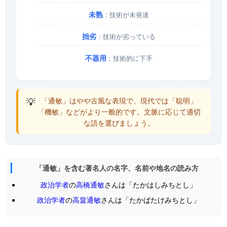
未熟
：技術が未発達
拙劣
：技術が劣っている
不器用
：技術的に下手
💡
「通敏」はやや古風な表現で、現代では「聡明」
「機敏」などがより一般的です。文脈に応じて適切
な語を選びましょう。
「通敏」を含む著名人の名字、名前や地名の読み方
政治学者
の
高橋通敏
さんは「たかはしみちとし」
政治学者
の
高畠通敏
さんは「たかばたけみちとし」