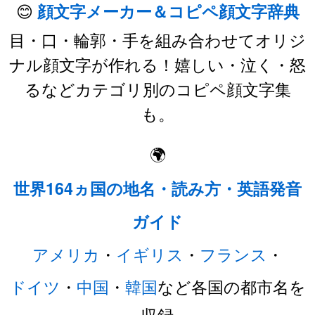
😊
顔文字メーカー＆コピペ顔文字辞典
目・口・輪郭・手を組み合わせてオリジ
ナル顔文字が作れる！嬉しい・泣く・怒
るなどカテゴリ別のコピペ顔文字集
も。
🌍
世界164ヵ国の地名・読み方・英語発音
ガイド
アメリカ
・
イギリス
・
フランス
・
ドイツ
・
中国
・
韓国
など各国の都市名を
収録