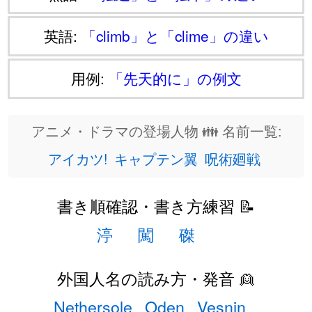
英語:
「climb」と「clime」の違い
用例:
「先天的に」の例文
アニメ・ドラマの登場人物 👪 名前一覧:
アイカツ!
キャプテン翼
呪術廻戦
書き順確認・書き方練習 📝
渟
闖
磔
外国人名の読み方・発音 👱
Nethersole
Oden
Vesnin