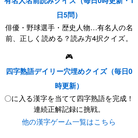
有名人名前読みクイズ（毎日0時更新・1
日5問）
俳優・野球選手・歴史人物…有名人の名
前、正しく読める？読み方4択クイズ。
🎮
四字熟語デイリー穴埋めクイズ（毎日0
時更新）
〇に入る漢字を当てて四字熟語を完成！
連続正解記録に挑戦。
他の漢字ゲーム一覧はこちら