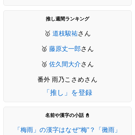
推し週間ランキング
🥇
道枝駿祐
さん
🥈
藤原丈一郎
さん
🥉
佐久間大介
さん
番外 雨乃こさめさん
「推し」を登録
名前や漢字の小話 📓
「梅雨」の漢字はなぜ“梅”？「黴雨」