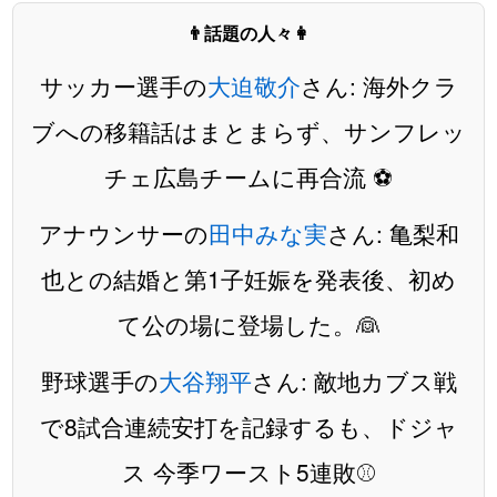
👨話題の人々👩
サッカー選手の
大迫敬介
さん: 海外クラ
ブへの移籍話はまとまらず、サンフレッ
チェ広島チームに再合流 ⚽️
アナウンサーの
田中みな実
さん: 亀梨和
也との結婚と第1子妊娠を発表後、初め
て公の場に登場した。👰
野球選手の
大谷翔平
さん: 敵地カブス戦
で8試合連続安打を記録するも、ドジャ
ス 今季ワースト5連敗⚾️