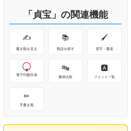
「貞宝」の関連機能
✍
📚
🖌
書き順を見る
熟語を探す
習字・書道
🔤
🅰
電子印鑑作成
書体比較
フォント一覧
✏
手書き風