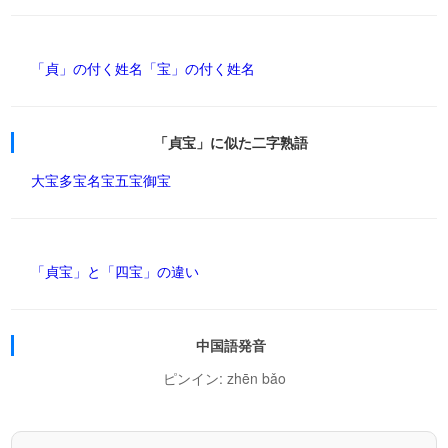
「貞」の付く姓名
「宝」の付く姓名
「貞宝」に似た二字熟語
大宝
多宝
名宝
五宝
御宝
「貞宝」と「四宝」の違い
中国語発音
ピンイン: zhēn bǎo