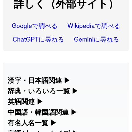
詳しく（外部サイト）
2026-08-05
「
蘇連
」を追加しました
User feedback
2026-07-30
「
康哲
」の読み方を追加しました
User feedback
Googleで調べる
Wikipediaで調べる
2026-07-24
「
邪鬼
」のイメージを追加しました
User feedback
ChatGPTに尋ねる
Geminiに尋ねる
2026-07-24
「
二匹
」のイメージを追加しました
User feedback
2026-07-24
「
貮
」のイメージを追加しました
User feedback
2026-07-24
「
誤算
」のイメージを追加しました
User feedback
漢字・日本語関連
▶
漢字の読み方検索、手書き入力、書き順
辞典・いろいろ一覧
▶
2026-07-24
「
堅牢
」のイメージを追加しました
User feedback
練習など、日本語学習に役立つツールを
部首・画数別の漢字一覧、熟語辞典、地
英語関連
▶
2026-07-24
「
睦
」のイメージを追加しました
User feedback
集めています。
名・駅名検索など、各種リファレンスツ
カタカナ語・略語の意味検索、発音記
中国語・韓国語関連
▶
2026-07-24
「
利他
」のイメージを追加しました
User feedback
ールです。
号、リスニング練習など英語学習ツール
中国語のピンイン変換、韓国語の手書き
有名人名一覧
▶
人名漢字辞典 - 読み方検索
です。
入力など、アジア言語学習ツールです。
2026-07-24
「
予約料
」のイメージを追加しました
User feedback