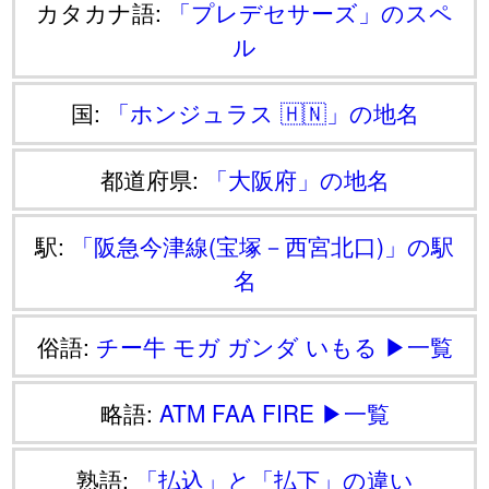
カタカナ語:
「プレデセサーズ」のスペ
ル
国:
「ホンジュラス 🇭🇳」の地名
都道府県:
「大阪府」の地名
駅:
「阪急今津線(宝塚－西宮北口)」の駅
名
俗語:
チー牛
モガ
ガンダ
いもる
▶一覧
略語:
ATM
FAA
FIRE
▶一覧
熟語:
「払込」と「払下」の違い