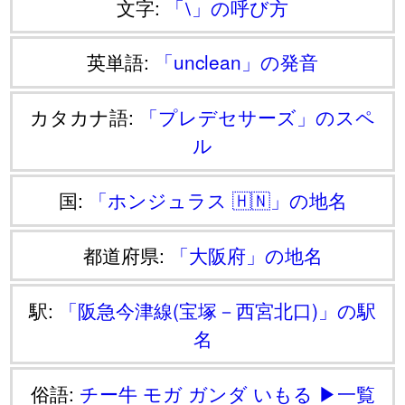
文字:
「⧵」の呼び方
英単語:
「unclean」の発音
カタカナ語:
「プレデセサーズ」のスペ
ル
国:
「ホンジュラス 🇭🇳」の地名
都道府県:
「大阪府」の地名
駅:
「阪急今津線(宝塚－西宮北口)」の駅
名
俗語:
チー牛
モガ
ガンダ
いもる
▶一覧