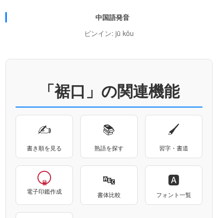
中国語発音
ピンイン: jū kǒu
「裾口」の関連機能
✍
📚
🖌
書き順を見る
熟語を探す
習字・書道
🔤
🅰
電子印鑑作成
書体比較
フォント一覧