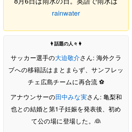
8月6日は雨水の日。英語で雨水は
rainwater
👨話題の人々👩
サッカー選手の
大迫敬介
さん: 海外クラ
ブへの移籍話はまとまらず、サンフレッ
チェ広島チームに再合流 ⚽️
アナウンサーの
田中みな実
さん: 亀梨和
也との結婚と第1子妊娠を発表後、初め
て公の場に登場した。👰