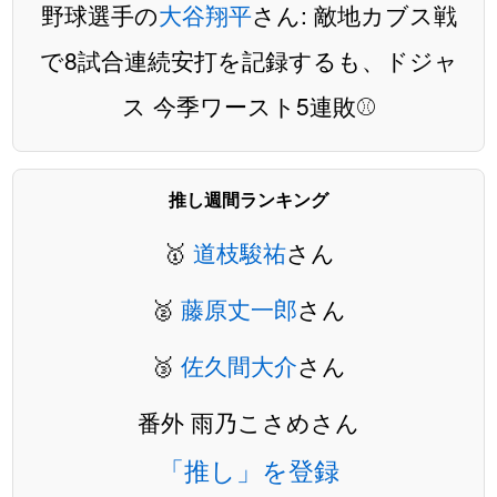
野球選手の
大谷翔平
さん: 敵地カブス戦
で8試合連続安打を記録するも、ドジャ
ス 今季ワースト5連敗⚾️
推し週間ランキング
🥇
道枝駿祐
さん
🥈
藤原丈一郎
さん
🥉
佐久間大介
さん
番外 雨乃こさめさん
「推し」を登録