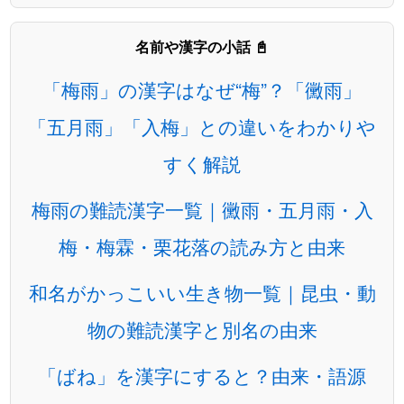
名前や漢字の小話 📓
「梅雨」の漢字はなぜ“梅”？「黴雨」
「五月雨」「入梅」との違いをわかりや
すく解説
梅雨の難読漢字一覧｜黴雨・五月雨・入
梅・梅霖・栗花落の読み方と由来
和名がかっこいい生き物一覧｜昆虫・動
物の難読漢字と別名の由来
「ばね」を漢字にすると？由来・語源