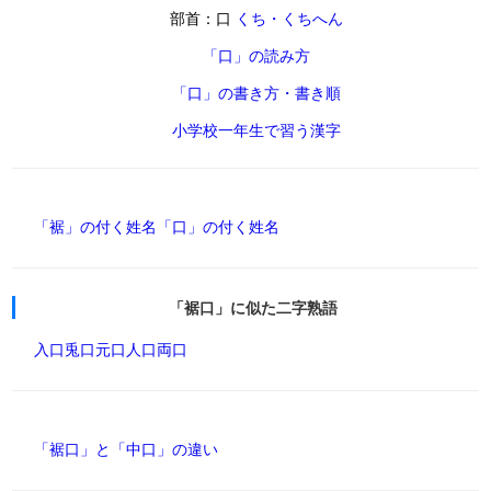
部首：口
くち・くちへん
「口」の読み方
「口」の書き方・書き順
小学校一年生で習う漢字
「裾」の付く姓名
「口」の付く姓名
「裾口」に似た二字熟語
入口
兎口
元口
人口
両口
「裾口」と「中口」の違い