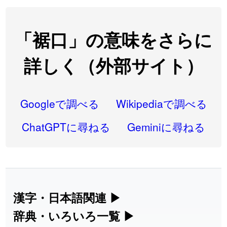
2026-07-24
「
閉館
」のイメージを追加しました
User feedback
2026-07-22
「
碵
」のイメージを追加しました
User feedback
「裾口」の意味をさらに
2026-07-22
「
凋
」のイメージを追加しました
User feedback
詳しく（外部サイト）
2026-07-22
「
高収入
」のイメージを追加しました
User feedback
2026-07-22
「
実施
」のイメージを追加しました
User feedback
Googleで調べる
Wikipediaで調べる
2026-07-22
「
選手
」のイメージを追加しました
User feedback
ChatGPTに尋ねる
Geminiに尋ねる
2026-07-22
「
即金
」のイメージを追加しました
User feedback
2026-07-22
「
荊
」のイメージを追加しました
User feedback
2026-07-22
「
短命
」のイメージを追加しました
User feedback
漢字・日本語関連
▶
漢字の読み方検索、手書き入力、書き順
辞典・いろいろ一覧
▶
2026-07-22
「
相対
」のイメージを追加しました
User feedback