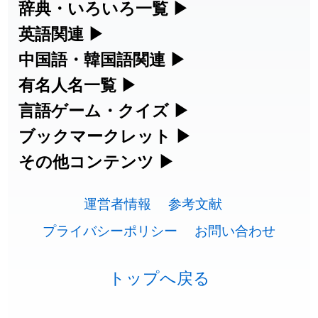
漢字の読み方検索、手書き入力、書き順
辞典・いろいろ一覧
▶
2026-07-24
「
堅牢
」のイメージを追加しました
User feedback
練習など、日本語学習に役立つツールを
部首・画数別の漢字一覧、熟語辞典、地
英語関連
▶
2026-07-24
「
睦
」のイメージを追加しました
User feedback
集めています。
名・駅名検索など、各種リファレンスツ
カタカナ語・略語の意味検索、発音記
中国語・韓国語関連
▶
2026-07-24
「
利他
」のイメージを追加しました
User feedback
ールです。
号、リスニング練習など英語学習ツール
中国語のピンイン変換、韓国語の手書き
有名人名一覧
▶
人名漢字辞典 - 読み方検索
です。
入力など、アジア言語学習ツールです。
2026-07-24
「
予約料
」のイメージを追加しました
User feedback
海外セレブやスポーツ選手の名前の読み
言語ゲーム・クイズ
▶
部首画数別漢字一覧
手書き漢字入力
方・発音を確認できます。
四字熟語パズルや漢字クイズなど、楽し
ブックマークレット
▶
2026-07-24
「
性
」のイメージを追加しました
User feedback
カタカナ語の意味・発音・類語辞典
手書き中国語入力 変換ツール
常用漢字一覧
みながら学べるゲームです。
ブラウザに登録して、どのサイトからで
その他コンテンツ
▶
漢字の書き方・書き順 書き取り練習
海外有名人の苗字・名前一覧と発音
2026-07-24
「
入念
」のイメージを追加しました
User feedback
英語の発音記号一覧
ピンイン一覧表
も漢字や英語を検索できる便利ツールで
絵文字の意味、特殊記号の読み方など、
人名用漢字一覧
漢字ゲーム一覧
帳
🔊
2026-07-24
「
欠場
」のイメージを追加しました
User feedback
す。
運営者情報
参考文献
その他の便利ツールです。
英単語リスニングテスト
韓国語手書き入力
画数別なまえ漢字一覧
有名人名前読みクイズ（毎日更新）
プライバシーポリシー
お問い合わせ
2026-07-24
「
実印
」のイメージを追加しました
User feedback
ひらがなの書き方・書き順
プレミアリーグ選手名一覧
漢字読み方検索ブックマークレット
絵文字の意味と使い方
イメージ化する英単語の覚え方
外国語翻訳ツール
2026-07-24
「
専従
」のイメージを追加しました
User feedback
名前イメージイラスト一覧
四字熟語デイリー穴埋めクイズ（毎日
カタカナの書き方・書き順
WEリーグ選手名一覧
トップへ戻る
英語・カタカナ語意味検索ブックマー
トレンドワード・イメージギャラリ
英語の意味・発音の違い
2026-07-24
「
閉館
」のイメージを追加しました
User feedback
更新）
クレット
イメージ・印象から漢字や熟語を探す
ー
スラングの意味・語源・例文・英語・
東京オリンピック選手名一覧