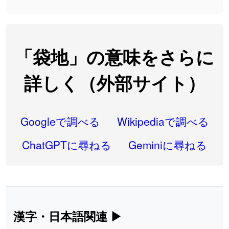
2026-08-06
「
語弊
」のイメージを追加しました
User feedback
2026-08-06
「
研究熱心
」のイメージを追加しました
User feedback
2026-08-06
「
禰
」のイメージを追加しました
User feedback
「袋地」の意味をさらに
2026-08-06
「
同位
」のイメージを追加しました
User feedback
詳しく（外部サイト）
2026-08-05
「
蘇連
」を追加しました
User feedback
2026-07-30
「
康哲
」の読み方を追加しました
User feedback
Googleで調べる
Wikipediaで調べる
2026-07-24
「
邪鬼
」のイメージを追加しました
User feedback
ChatGPTに尋ねる
Geminiに尋ねる
2026-07-24
「
二匹
」のイメージを追加しました
User feedback
2026-07-24
「
貮
」のイメージを追加しました
User feedback
2026-07-24
「
誤算
」のイメージを追加しました
User feedback
漢字・日本語関連
▶