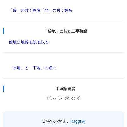
「袋」の付く姓名
「地」の付く姓名
「袋地」に似た二字熟語
他地
公地
僻地
低地
仏地
「袋地」と「下地」の違い
中国語発音
ピンイン: dài de dì
英語での意味：
bagging