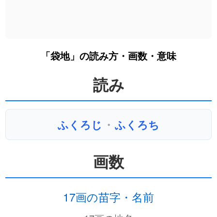
「袋地」の読み方・画数・意味
読み
ふくろじ
・
ふくろち
画数
17画の苗字・名前