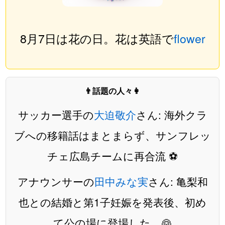
8月7日は花の日。花は英語で
flower
👨話題の人々👩
サッカー選手の
大迫敬介
さん: 海外クラ
ブへの移籍話はまとまらず、サンフレッ
チェ広島チームに再合流 ⚽️
アナウンサーの
田中みな実
さん: 亀梨和
也との結婚と第1子妊娠を発表後、初め
て公の場に登場した。👰