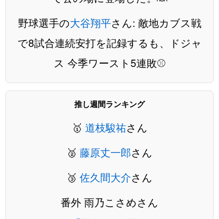
野球選手の
大谷翔平
さん: 敵地カブス戦
で8試合連続安打を記録するも、ドジャ
ス 今季ワースト5連敗⚾️
推し週間ランキング
🥇
道枝駿祐
さん
🥈
藤原丈一郎
さん
🥉
佐久間大介
さん
番外 雨乃こさめさん