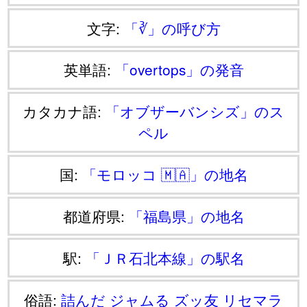
文字:
「∛」の呼び方
英単語:
「overtops」の発音
カタカナ語:
「オブザーバンシズ」のス
ペル
国:
「モロッコ 🇲🇦」の地名
都道府県:
「福島県」の地名
駅:
「ＪＲ石北本線」の駅名
俗語:
詰んだ
ジャムる
ズッ友
リセマラ