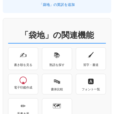
「袋地」の英訳を追加
「袋地」の関連機能
✍
📚
🖌
書き順を見る
熟語を探す
習字・書道
🔤
🅰
電子印鑑作成
書体比較
フォント一覧
✏
🗺
手書き風