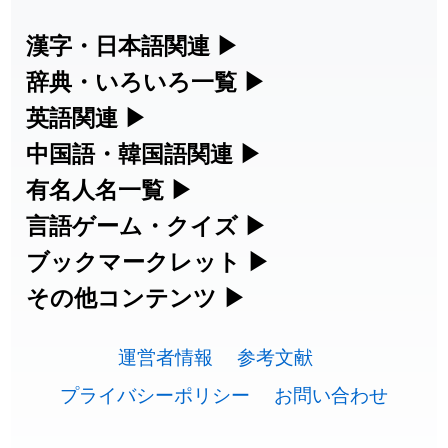
2026-07-24
「
邪鬼
」のイメージを追加しました
User feedback
漢字・日本語関連
▶
漢字の読み方検索、手書き入力、書き順
辞典・いろいろ一覧
▶
2026-07-24
「
二匹
」のイメージを追加しました
User feedback
練習など、日本語学習に役立つツールを
部首・画数別の漢字一覧、熟語辞典、地
英語関連
▶
2026-07-24
「
貮
」のイメージを追加しました
User feedback
集めています。
名・駅名検索など、各種リファレンスツ
カタカナ語・略語の意味検索、発音記
中国語・韓国語関連
▶
2026-07-24
「
誤算
」のイメージを追加しました
User feedback
ールです。
号、リスニング練習など英語学習ツール
中国語のピンイン変換、韓国語の手書き
有名人名一覧
▶
人名漢字辞典 - 読み方検索
です。
入力など、アジア言語学習ツールです。
2026-07-24
「
堅牢
」のイメージを追加しました
User feedback
海外セレブやスポーツ選手の名前の読み
言語ゲーム・クイズ
▶
部首画数別漢字一覧
手書き漢字入力
方・発音を確認できます。
四字熟語パズルや漢字クイズなど、楽し
ブックマークレット
▶
2026-07-24
「
睦
」のイメージを追加しました
User feedback
カタカナ語の意味・発音・類語辞典
手書き中国語入力 変換ツール
常用漢字一覧
みながら学べるゲームです。
ブラウザに登録して、どのサイトからで
その他コンテンツ
▶
漢字の書き方・書き順 書き取り練習
海外有名人の苗字・名前一覧と発音
2026-07-24
「
利他
」のイメージを追加しました
User feedback
英語の発音記号一覧
ピンイン一覧表
も漢字や英語を検索できる便利ツールで
絵文字の意味、特殊記号の読み方など、
人名用漢字一覧
漢字ゲーム一覧
帳
🔊
2026-07-24
「
予約料
」のイメージを追加しました
User feedback
す。
運営者情報
参考文献
その他の便利ツールです。
英単語リスニングテスト
韓国語手書き入力
画数別なまえ漢字一覧
有名人名前読みクイズ（毎日更新）
プライバシーポリシー
お問い合わせ
2026-07-24
「
性
」のイメージを追加しました
User feedback
ひらがなの書き方・書き順
プレミアリーグ選手名一覧
漢字読み方検索ブックマークレット
絵文字の意味と使い方
イメージ化する英単語の覚え方
外国語翻訳ツール
2026-07-24
「
入念
」のイメージを追加しました
User feedback