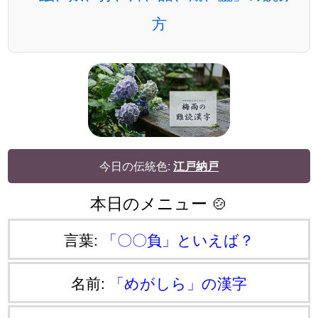
方
今日の伝統色:
江戸納戸
本日のメニュー 🍲
言葉:
「〇〇負」といえば？
名前:
「めがしら」の漢字