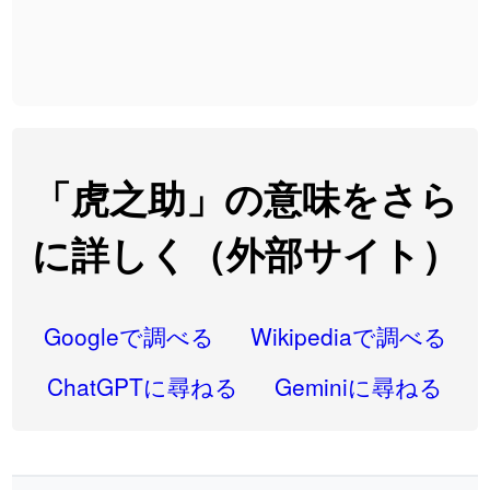
2026-08-06
「
発売
」のイメージを追加しました
User feedback
2026-08-06
「
大筋
」のイメージを追加しました
User feedback
2026-08-06
「
翌朝
」のイメージを追加しました
User feedback
2026-08-06
「
先行
」のイメージを追加しました
User feedback
「虎之助」の意味をさら
2026-08-06
「
語弊
」のイメージを追加しました
User feedback
に詳しく（外部サイト）
2026-08-06
「
研究熱心
」のイメージを追加しました
User feedback
2026-08-06
「
禰
」のイメージを追加しました
User feedback
Googleで調べる
Wikipediaで調べる
2026-08-06
「
同位
」のイメージを追加しました
User feedback
ChatGPTに尋ねる
Geminiに尋ねる
2026-08-05
「
蘇連
」を追加しました
User feedback
2026-07-30
「
康哲
」の読み方を追加しました
User feedback