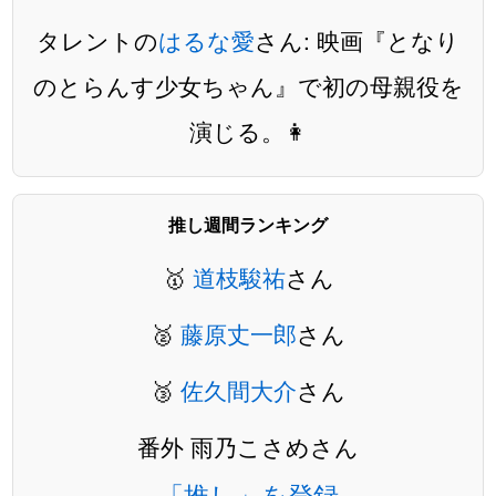
タレントの
はるな愛
さん: 映画『となり
のとらんす少女ちゃん』で初の母親役を
演じる。👩
推し週間ランキング
🥇
道枝駿祐
さん
🥈
藤原丈一郎
さん
🥉
佐久間大介
さん
番外 雨乃こさめさん
「推し」を登録