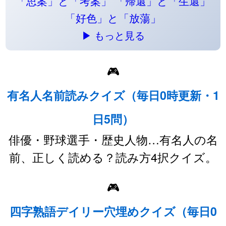
「思案」と「考案」
「帰還」と「生還」
「好色」と「放蕩」
▶ もっと見る
🎮
有名人名前読みクイズ（毎日0時更新・1
日5問）
俳優・野球選手・歴史人物…有名人の名
前、正しく読める？読み方4択クイズ。
🎮
四字熟語デイリー穴埋めクイズ（毎日0