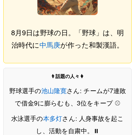
8月9日は野球の日。「野球」は、明
治時代に
中馬庚
が作った和製漢語。
👨話題の人々👩
野球選手の
池山隆寛
さん: チームが7連敗
で借金9に膨らむも、3位をキープ ⚾️
水泳選手の
本多灯
さん: 人身事故を起こ
し、活動を自粛中。⏸️