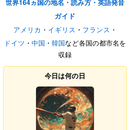
世界164ヵ国の地名・読み方・英語発音
ガイド
アメリカ
・
イギリス
・
フランス
・
ドイツ
・
中国
・
韓国
など各国の都市名を
収録
今日は何の日