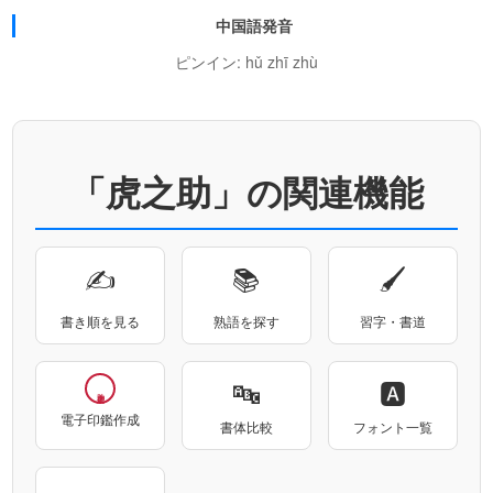
中国語発音
ピンイン: hǔ zhī zhù
「虎之助」の関連機能
✍
📚
🖌
書き順を見る
熟語を探す
習字・書道
🔤
🅰
電子印鑑作成
書体比較
フォント一覧