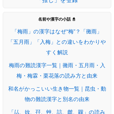
名前や漢字の小話 📓
「梅雨」の漢字はなぜ“梅”？「黴雨」
「五月雨」「入梅」との違いをわかりや
すく解説
梅雨の難読漢字一覧｜黴雨・五月雨・入
梅・梅霖・栗花落の読み方と由来
和名がかっこいい生き物一覧｜昆虫・動
物の難読漢字と別名の由来
「厸、奻、孖、艸、誩、虤、龖」の読み