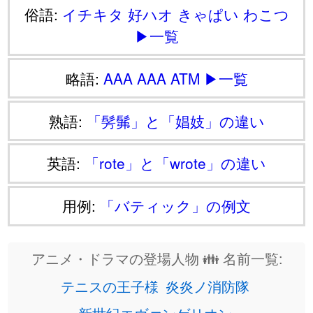
俗語:
イチキタ
好ハオ
きゃぱい
わこつ
▶一覧
略語:
AAA
AAA
ATM
▶一覧
熟語:
「髣髴」と「娼妓」の違い
英語:
「rote」と「wrote」の違い
用例:
「バティック」の例文
アニメ・ドラマの登場人物 👪 名前一覧:
テニスの王子様
炎炎ノ消防隊