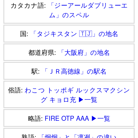
カタカナ語:
「ジーアールダブリューエ
ム」のスペル
国:
「タジキスタン 🇹🇯」の地名
都道府県:
「大阪府」の地名
駅:
「ＪＲ高徳線」の駅名
俗語:
わこつ
トッポギ
ルックスマクシン
グ
キョロ充
▶一覧
略語:
FIRE
OTP
AAA
▶一覧
熟語:
「炯炯」と「凛冽」の違い