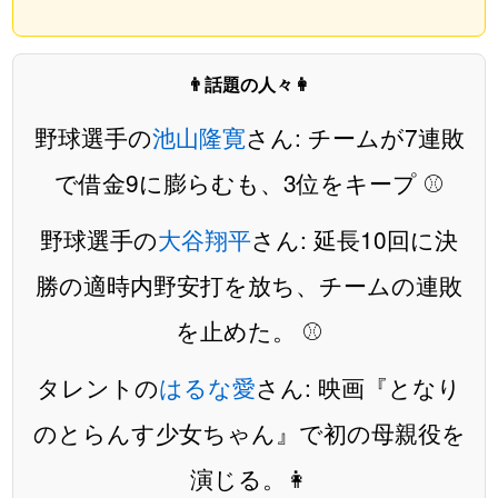
👨話題の人々👩
野球選手の
池山隆寛
さん: チームが7連敗
で借金9に膨らむも、3位をキープ ⚾️
野球選手の
大谷翔平
さん: 延長10回に決
勝の適時内野安打を放ち、チームの連敗
を止めた。 ⚾
タレントの
はるな愛
さん: 映画『となり
のとらんす少女ちゃん』で初の母親役を
演じる。👩