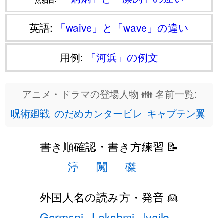
英語:
「waive」と「wave」の違い
用例:
「河浜」の例文
アニメ・ドラマの登場人物 👪 名前一覧:
呪術廻戦
のだめカンタービレ
キャプテン翼
書き順確認・書き方練習 📝
渟
闖
磔
外国人名の読み方・発音 👱
Germani
Lakshmi
Ivailo