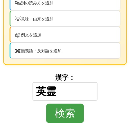
🔤
別の読み方を追加
💡
意味・由来を追加
📖
例文を追加
🔀
類義語・反対語を追加
漢字：