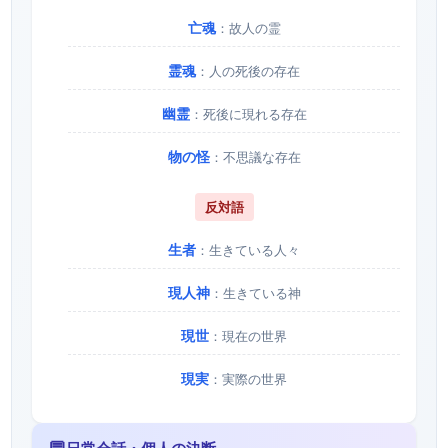
亡魂
：故人の霊
霊魂
：人の死後の存在
幽霊
：死後に現れる存在
物の怪
：不思議な存在
反対語
生者
：生きている人々
現人神
：生きている神
現世
：現在の世界
現実
：実際の世界