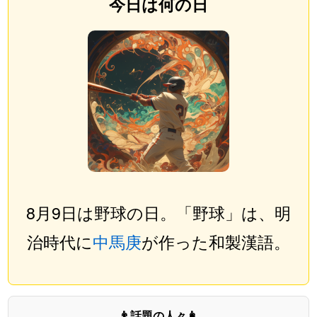
今日は何の日
8月9日は野球の日。「野球」は、明
治時代に
中馬庚
が作った和製漢語。
👨話題の人々👩