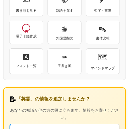
書き順を見る
熟語を探す
習字・書道
🌐
🔤
電子印鑑作成
外国語翻訳
書体比較
🅰
✏
🗺
フォント一覧
手書き風
マインドマップ
📝
「英霊」の情報を追加しませんか？
あなたの知識が他の方の役に立ちます。情報をお寄せくださ
い。