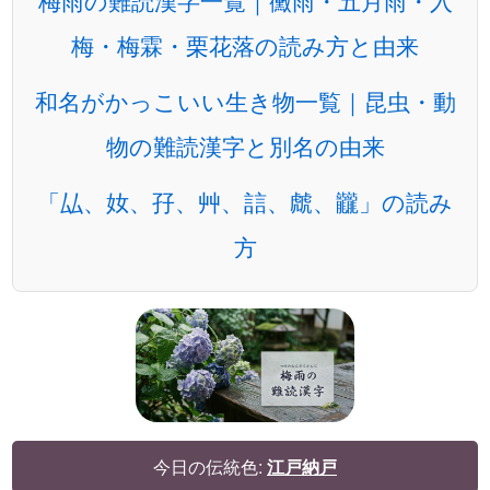
梅雨の難読漢字一覧｜黴雨・五月雨・入
梅・梅霖・栗花落の読み方と由来
和名がかっこいい生き物一覧｜昆虫・動
物の難読漢字と別名の由来
「厸、奻、孖、艸、誩、虤、龖」の読み
方
今日の伝統色:
江戸納戸