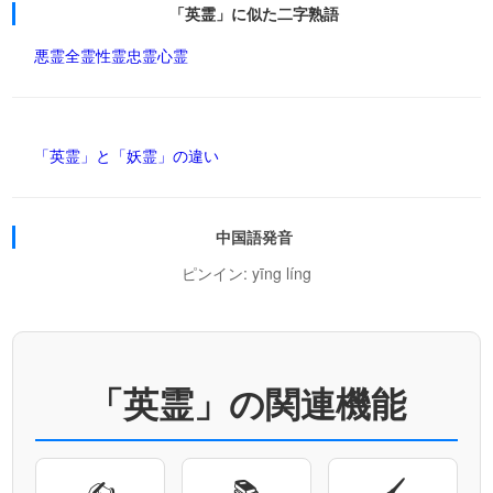
「英霊」に似た二字熟語
悪霊
全霊
性霊
忠霊
心霊
「英霊」と「妖霊」の違い
中国語発音
ピンイン: yīng líng
「英霊」の関連機能
✍
📚
🖌