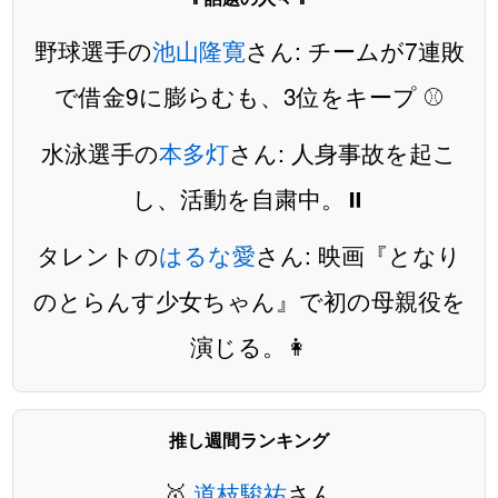
野球選手の
池山隆寛
さん: チームが7連敗
で借金9に膨らむも、3位をキープ ⚾️
水泳選手の
本多灯
さん: 人身事故を起こ
し、活動を自粛中。⏸️
タレントの
はるな愛
さん: 映画『となり
のとらんす少女ちゃん』で初の母親役を
演じる。👩
推し週間ランキング
🥇
道枝駿祐
さん