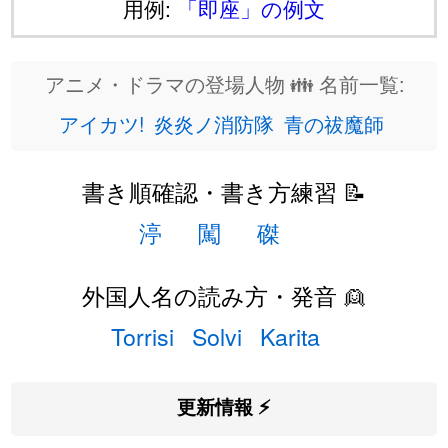
用例:
「即座」の例文
アニメ・ドラマの登場人物 👪 名前一覧:
アイカツ!
炎炎ノ消防隊
青の祓魔師
書き順確認・書き方練習 📝
渟
闖
磔
外国人名の読み方・発音 👱
Torrisi
Solvi
Karita
更新情報 ⚡