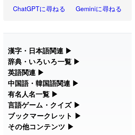
2026-08-06
「
同位
」のイメージを追加しました
User feedback
ChatGPTに尋ねる
Geminiに尋ねる
2026-08-05
「
蘇連
」を追加しました
User feedback
2026-07-30
「
康哲
」の読み方を追加しました
User feedback
2026-07-24
「
邪鬼
」のイメージを追加しました
User feedback
漢字・日本語関連
▶
漢字の読み方検索、手書き入力、書き順
辞典・いろいろ一覧
▶
2026-07-24
「
二匹
」のイメージを追加しました
User feedback
練習など、日本語学習に役立つツールを
部首・画数別の漢字一覧、熟語辞典、地
英語関連
▶
2026-07-24
「
貮
」のイメージを追加しました
User feedback
集めています。
名・駅名検索など、各種リファレンスツ
カタカナ語・略語の意味検索、発音記
中国語・韓国語関連
▶
2026-07-24
「
誤算
」のイメージを追加しました
User feedback
ールです。
号、リスニング練習など英語学習ツール
中国語のピンイン変換、韓国語の手書き
有名人名一覧
▶
人名漢字辞典 - 読み方検索
です。
入力など、アジア言語学習ツールです。
2026-07-24
「
堅牢
」のイメージを追加しました
User feedback
海外セレブやスポーツ選手の名前の読み
言語ゲーム・クイズ
▶
部首画数別漢字一覧
手書き漢字入力
方・発音を確認できます。
四字熟語パズルや漢字クイズなど、楽し
ブックマークレット
▶
2026-07-24
「
睦
」のイメージを追加しました
User feedback
カタカナ語の意味・発音・類語辞典
手書き中国語入力 変換ツール
常用漢字一覧
みながら学べるゲームです。
ブラウザに登録して、どのサイトからで
その他コンテンツ
▶
漢字の書き方・書き順 書き取り練習
海外有名人の苗字・名前一覧と発音
2026-07-24
「
利他
」のイメージを追加しました
User feedback
英語の発音記号一覧
ピンイン一覧表
も漢字や英語を検索できる便利ツールで