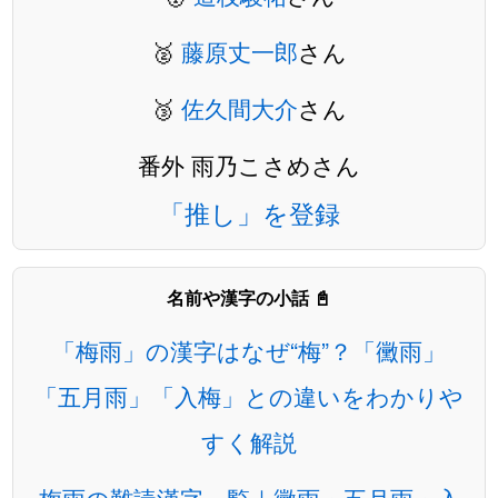
🥈
藤原丈一郎
さん
🥉
佐久間大介
さん
番外 雨乃こさめさん
「推し」を登録
名前や漢字の小話 📓
「梅雨」の漢字はなぜ“梅”？「黴雨」
「五月雨」「入梅」との違いをわかりや
すく解説