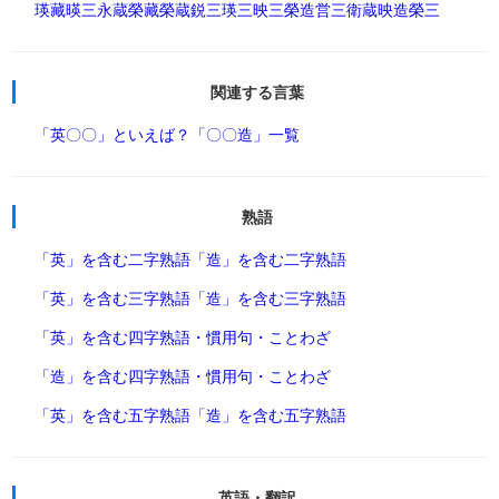
瑛藏
暎三
永蔵
榮藏
榮蔵
鋭三
瑛三
映三
榮造
営三
衛蔵
映造
榮三
関連する言葉
「英〇〇」といえば？
「〇〇造」一覧
熟語
「英」を含む二字熟語
「造」を含む二字熟語
「英」を含む三字熟語
「造」を含む三字熟語
「英」を含む四字熟語・慣用句・ことわざ
「造」を含む四字熟語・慣用句・ことわざ
「英」を含む五字熟語
「造」を含む五字熟語
英語・翻訳