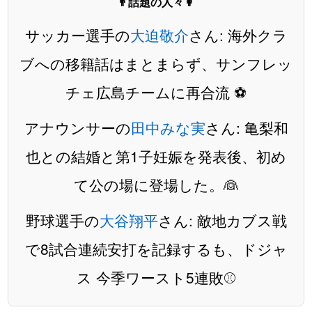
👨話題の人々👩
サッカー選手の
大迫敬介
さん: 海外クラ
ブへの移籍話はまとまらず、サンフレッ
チェ広島チームに再合流 ⚽️
アナウンサーの
田中みな実
さん: 亀梨和
也との結婚と第1子妊娠を発表後、初め
て公の場に登場した。👰
野球選手の
大谷翔平
さん: 敵地カブス戦
で8試合連続安打を記録するも、ドジャ
ス 今季ワースト5連敗⚾️