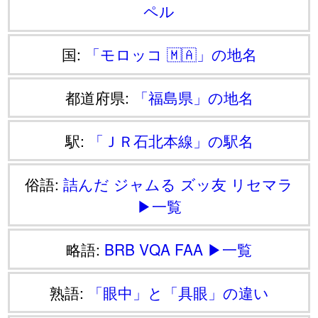
ペル
国:
「モロッコ 🇲🇦」の地名
都道府県:
「福島県」の地名
駅:
「ＪＲ石北本線」の駅名
俗語:
詰んだ
ジャムる
ズッ友
リセマラ
▶一覧
略語:
BRB
VQA
FAA
▶一覧
熟語:
「眼中」と「具眼」の違い