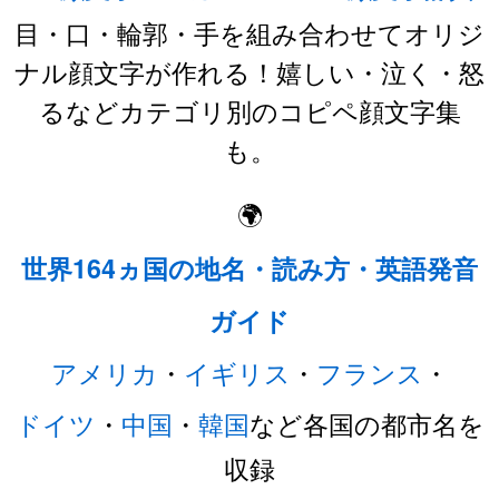
目・口・輪郭・手を組み合わせてオリジ
ナル顔文字が作れる！嬉しい・泣く・怒
るなどカテゴリ別のコピペ顔文字集
も。
🌍
世界164ヵ国の地名・読み方・英語発音
ガイド
アメリカ
・
イギリス
・
フランス
・
ドイツ
・
中国
・
韓国
など各国の都市名を
収録