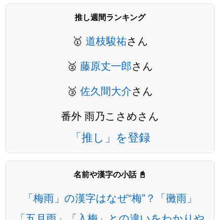
推し週間ランキング
🥇
道枝駿祐
さん
🥈
藤原丈一郎
さん
🥉
佐久間大介
さん
番外 雨乃こさめさん
「推し」を登録
名前や漢字の小話 📓
「梅雨」の漢字はなぜ“梅”？「黴雨」
「五月雨」「入梅」との違いをわかりや