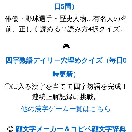
日5問）
俳優・野球選手・歴史人物…有名人の名
前、正しく読める？読み方4択クイズ。
🎮
四字熟語デイリー穴埋めクイズ（毎日0
時更新）
〇に入る漢字を当てて四字熟語を完成！
連続正解記録に挑戦。
他の漢字ゲーム一覧はこちら
😊
顔文字メーカー＆コピペ顔文字辞典