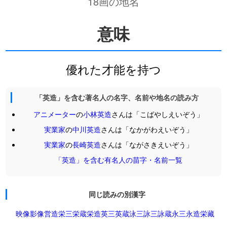
18画の地名
意味
優れた才能を持つ
「英造」を含む著名人の名字、名前や地名の読み方
アニメーター
の
小林英造
さんは「こばやしえいぞう」
実業家
の
中川英造
さんは「なかがわえいぞう」
実業家
の
長崎英造
さんは「ながさきえいぞう」
「英造」を含む有名人の苗字・名前一覧
同じ読みの別漢字
映像
影像
営造
栄三
栄蔵
栄造
英三
英蔵
泳三
詠三
詠蔵
永三
永造
栄藏