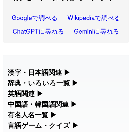
2026-08-05
「
蘇連
」を追加しました
User feedback
2026-07-30
「
康哲
」の読み方を追加しました
User feedback
Googleで調べる
Wikipediaで調べる
2026-07-24
「
邪鬼
」のイメージを追加しました
User feedback
ChatGPTに尋ねる
Geminiに尋ねる
2026-07-24
「
二匹
」のイメージを追加しました
User feedback
2026-07-24
「
貮
」のイメージを追加しました
User feedback
2026-07-24
「
誤算
」のイメージを追加しました
User feedback
漢字・日本語関連
▶
漢字の読み方検索、手書き入力、書き順
辞典・いろいろ一覧
▶
2026-07-24
「
堅牢
」のイメージを追加しました
User feedback
練習など、日本語学習に役立つツールを
部首・画数別の漢字一覧、熟語辞典、地
英語関連
▶
2026-07-24
「
睦
」のイメージを追加しました
User feedback
集めています。
名・駅名検索など、各種リファレンスツ
カタカナ語・略語の意味検索、発音記
中国語・韓国語関連
▶
2026-07-24
「
利他
」のイメージを追加しました
User feedback
ールです。
号、リスニング練習など英語学習ツール
中国語のピンイン変換、韓国語の手書き
有名人名一覧
▶
人名漢字辞典 - 読み方検索
です。
入力など、アジア言語学習ツールです。
2026-07-24
「
予約料
」のイメージを追加しました
User feedback
海外セレブやスポーツ選手の名前の読み
言語ゲーム・クイズ
▶
部首画数別漢字一覧
手書き漢字入力