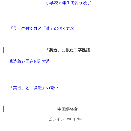
小学校五年生で習う漢字
「英」の付く姓名
「造」の付く姓名
「英造」に似た二字熟語
修造
急造
国造
創造
大造
「英造」と「営造」の違い
中国語発音
ピンイン: yīng zào