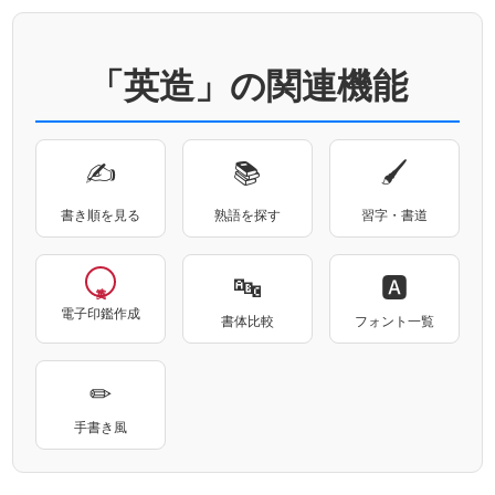
「英造」の関連機能
✍
📚
🖌
書き順を見る
熟語を探す
習字・書道
🔤
🅰
電子印鑑作成
書体比較
フォント一覧
✏
手書き風