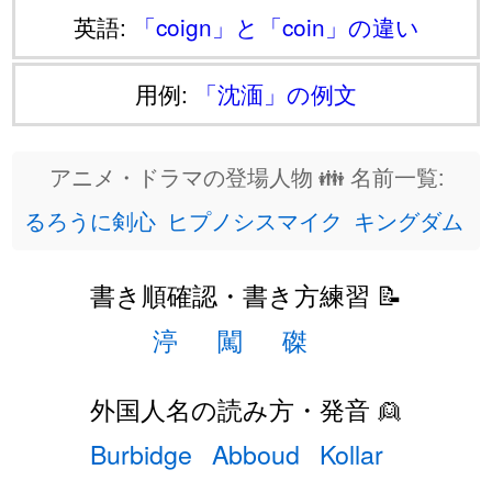
英語:
「coign」と「coin」の違い
用例:
「沈湎」の例文
アニメ・ドラマの登場人物 👪 名前一覧:
るろうに剣心
ヒプノシスマイク
キングダム
書き順確認・書き方練習 📝
渟
闖
磔
外国人名の読み方・発音 👱
Burbidge
Abboud
Kollar