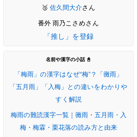
🥉
佐久間大介
さん
番外 雨乃こさめさん
「推し」を登録
名前や漢字の小話 📓
「梅雨」の漢字はなぜ“梅”？「黴雨」
「五月雨」「入梅」との違いをわかりや
すく解説
梅雨の難読漢字一覧｜黴雨・五月雨・入
梅・梅霖・栗花落の読み方と由来