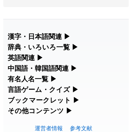
2026-08-05
「
蘇連
」を追加しました
User feedback
2026-07-30
「
康哲
」の読み方を追加しました
User feedback
2026-07-24
「
邪鬼
」のイメージを追加しました
User feedback
漢字・日本語関連
▶
漢字の読み方検索、手書き入力、書き順
辞典・いろいろ一覧
▶
2026-07-24
「
二匹
」のイメージを追加しました
User feedback
練習など、日本語学習に役立つツールを
部首・画数別の漢字一覧、熟語辞典、地
英語関連
▶
2026-07-24
「
貮
」のイメージを追加しました
User feedback
集めています。
名・駅名検索など、各種リファレンスツ
カタカナ語・略語の意味検索、発音記
中国語・韓国語関連
▶
2026-07-24
「
誤算
」のイメージを追加しました
User feedback
ールです。
号、リスニング練習など英語学習ツール
中国語のピンイン変換、韓国語の手書き
有名人名一覧
▶
人名漢字辞典 - 読み方検索
です。
入力など、アジア言語学習ツールです。
2026-07-24
「
堅牢
」のイメージを追加しました
User feedback
海外セレブやスポーツ選手の名前の読み
言語ゲーム・クイズ
▶
部首画数別漢字一覧
手書き漢字入力
方・発音を確認できます。
四字熟語パズルや漢字クイズなど、楽し
ブックマークレット
▶
2026-07-24
「
睦
」のイメージを追加しました
User feedback
カタカナ語の意味・発音・類語辞典
手書き中国語入力 変換ツール
常用漢字一覧
みながら学べるゲームです。
ブラウザに登録して、どのサイトからで
その他コンテンツ
▶
漢字の書き方・書き順 書き取り練習
海外有名人の苗字・名前一覧と発音
2026-07-24
「
利他
」のイメージを追加しました
User feedback
英語の発音記号一覧
ピンイン一覧表
も漢字や英語を検索できる便利ツールで
絵文字の意味、特殊記号の読み方など、
人名用漢字一覧
漢字ゲーム一覧
帳
🔊
2026-07-24
「
予約料
」のイメージを追加しました
User feedback
す。
運営者情報
参考文献
その他の便利ツールです。