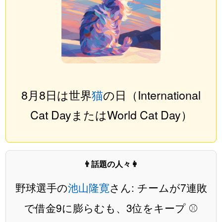
8月8日は世界
猫
の日（International
Cat DayまたはWorld Cat Day）
👨話題の人々👩
野球選手の
池山隆寛
さん: チームが7連敗
で借金9に膨らむも、3位をキープ ⚾️