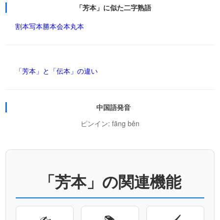
「芳本」に似た二字熟語
割本
写本
勝本
会本
丸本
「芳本」と「伝本」の違い
中国語発音
ピンイン: fāng běn
「芳本」の関連機能
✍
📚
🖌