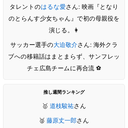
タレントの
はるな愛
さん: 映画『となり
のとらんす少女ちゃん』で初の母親役を
演じる。👩
サッカー選手の
大迫敬介
さん: 海外クラ
ブへの移籍話はまとまらず、サンフレッ
チェ広島チームに再合流 ⚽️
推し週間ランキング
🥇
道枝駿祐
さん
🥈
藤原丈一郎
さん