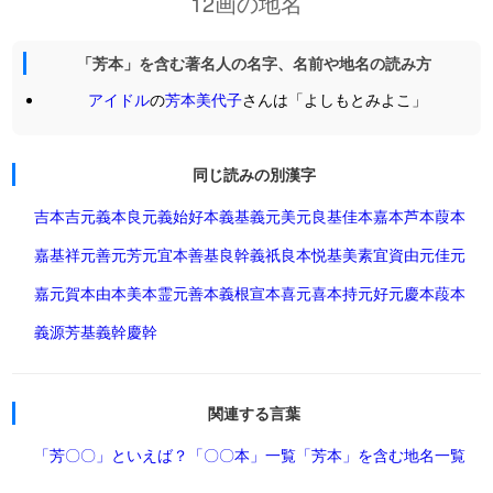
12画の地名
「芳本」を含む著名人の名字、名前や地名の読み方
アイドル
の
芳本美代子
さんは「よしもとみよこ」
同じ読みの別漢字
吉本
吉元
義本
良元
義始
好本
義基
義元
美元
良基
佳本
嘉本
芦本
葭本
嘉基
祥元
善元
芳元
宜本
善基
良幹
義祇
良本
悦基
美素
宜資
由元
佳元
嘉元
賀本
由本
美本
霊元
善本
義根
宣本
喜元
喜本
持元
好元
慶本
葮本
義源
芳基
義幹
慶幹
関連する言葉
「芳〇〇」といえば？
「〇〇本」一覧
「芳本」を含む地名一覧