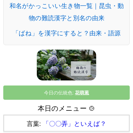
和名がかっこいい生き物一覧｜昆虫・動
物の難読漢字と別名の由来
「ばね」を漢字にすると？由来・語源
今日の伝統色:
花萌葱
本日のメニュー 🍲
言葉:
「〇〇弄」といえば？