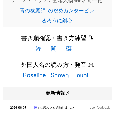
青の祓魔師
のだめカンタービレ
るろうに剣心
書き順確認・書き方練習 📝
渟
闖
磔
外国人名の読み方・発音 👱
Roseline
Shown
Louhi
更新情報 ⚡
2026-08-07
「
憚
」の読み方を追加しました
User feedback