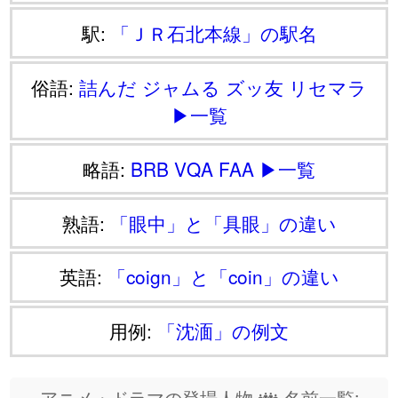
駅:
「ＪＲ石北本線」の駅名
俗語:
詰んだ
ジャムる
ズッ友
リセマラ
▶一覧
略語:
BRB
VQA
FAA
▶一覧
熟語:
「眼中」と「具眼」の違い
英語:
「coign」と「coin」の違い
用例:
「沈湎」の例文
アニメ・ドラマの登場人物 👪 名前一覧: