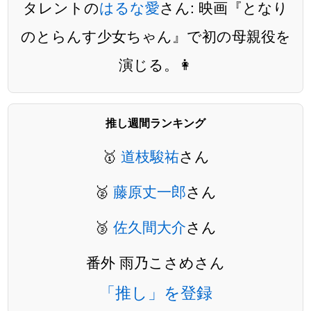
タレントの
はるな愛
さん: 映画『となり
のとらんす少女ちゃん』で初の母親役を
演じる。👩
推し週間ランキング
🥇
道枝駿祐
さん
🥈
藤原丈一郎
さん
🥉
佐久間大介
さん
番外 雨乃こさめさん
「推し」を登録