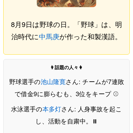
8月9日は野球の日。「野球」は、明
治時代に
中馬庚
が作った和製漢語。
👨話題の人々👩
野球選手の
池山隆寛
さん: チームが7連敗
で借金9に膨らむも、3位をキープ ⚾️
水泳選手の
本多灯
さん: 人身事故を起こ
し、活動を自粛中。⏸️