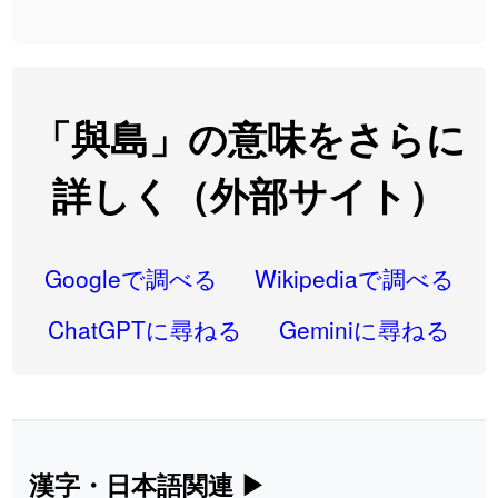
2026-08-06
「
大筋
」のイメージを追加しました
User feedback
2026-08-06
「
翌朝
」のイメージを追加しました
User feedback
2026-08-06
「
先行
」のイメージを追加しました
User feedback
「與島」の意味をさらに
2026-08-06
「
語弊
」のイメージを追加しました
User feedback
詳しく（外部サイト）
2026-08-06
「
研究熱心
」のイメージを追加しました
User feedback
2026-08-06
「
禰
」のイメージを追加しました
User feedback
Googleで調べる
Wikipediaで調べる
2026-08-06
「
同位
」のイメージを追加しました
User feedback
ChatGPTに尋ねる
Geminiに尋ねる
2026-08-05
「
蘇連
」を追加しました
User feedback
2026-07-30
「
康哲
」の読み方を追加しました
User feedback
2026-07-24
「
邪鬼
」のイメージを追加しました
User feedback
漢字・日本語関連
▶