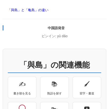
「與島」と「亀島」の違い
中国語発音
ピンイン: yǔ dǎo
「與島」の関連機能
✍
📚
🖌
書き順を見る
熟語を探す
習字・書道
🔤
🅰