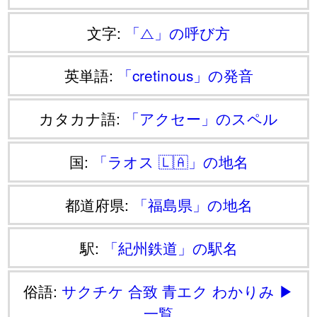
文字:
「⧍」の呼び方
英単語:
「cretinous」の発音
カタカナ語:
「アクセー」のスペル
国:
「ラオス 🇱🇦」の地名
都道府県:
「福島県」の地名
駅:
「紀州鉄道」の駅名
俗語:
サクチケ
合致
青エク
わかりみ
▶
一覧