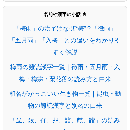
名前や漢字の小話 📓
「梅雨」の漢字はなぜ“梅”？「黴雨」
「五月雨」「入梅」との違いをわかりや
すく解説
梅雨の難読漢字一覧｜黴雨・五月雨・入
梅・梅霖・栗花落の読み方と由来
和名がかっこいい生き物一覧｜昆虫・動
物の難読漢字と別名の由来
「厸、奻、孖、艸、誩、虤、龖」の読み