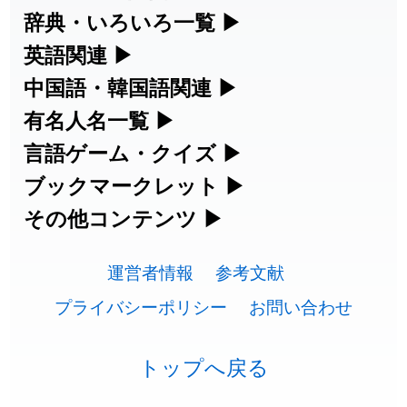
漢字の読み方検索、手書き入力、書き順
辞典・いろいろ一覧
▶
2026-07-24
「
二匹
」のイメージを追加しました
User feedback
練習など、日本語学習に役立つツールを
部首・画数別の漢字一覧、熟語辞典、地
英語関連
▶
2026-07-24
「
貮
」のイメージを追加しました
User feedback
集めています。
名・駅名検索など、各種リファレンスツ
カタカナ語・略語の意味検索、発音記
中国語・韓国語関連
▶
2026-07-24
「
誤算
」のイメージを追加しました
User feedback
ールです。
号、リスニング練習など英語学習ツール
中国語のピンイン変換、韓国語の手書き
有名人名一覧
▶
人名漢字辞典 - 読み方検索
です。
入力など、アジア言語学習ツールです。
2026-07-24
「
堅牢
」のイメージを追加しました
User feedback
海外セレブやスポーツ選手の名前の読み
言語ゲーム・クイズ
▶
部首画数別漢字一覧
手書き漢字入力
方・発音を確認できます。
四字熟語パズルや漢字クイズなど、楽し
ブックマークレット
▶
2026-07-24
「
睦
」のイメージを追加しました
User feedback
カタカナ語の意味・発音・類語辞典
手書き中国語入力 変換ツール
常用漢字一覧
みながら学べるゲームです。
ブラウザに登録して、どのサイトからで
その他コンテンツ
▶
漢字の書き方・書き順 書き取り練習
海外有名人の苗字・名前一覧と発音
2026-07-24
「
利他
」のイメージを追加しました
User feedback
英語の発音記号一覧
ピンイン一覧表
も漢字や英語を検索できる便利ツールで
絵文字の意味、特殊記号の読み方など、
人名用漢字一覧
漢字ゲーム一覧
帳
🔊
2026-07-24
「
予約料
」のイメージを追加しました
User feedback
す。
運営者情報
参考文献
その他の便利ツールです。
英単語リスニングテスト
韓国語手書き入力
画数別なまえ漢字一覧
有名人名前読みクイズ（毎日更新）
プライバシーポリシー
お問い合わせ
2026-07-24
「
性
」のイメージを追加しました
User feedback
ひらがなの書き方・書き順
プレミアリーグ選手名一覧
漢字読み方検索ブックマークレット
絵文字の意味と使い方
イメージ化する英単語の覚え方
外国語翻訳ツール
2026-07-24
「
入念
」のイメージを追加しました
User feedback
名前イメージイラスト一覧
四字熟語デイリー穴埋めクイズ（毎日
カタカナの書き方・書き順
WEリーグ選手名一覧
トップへ戻る
英語・カタカナ語意味検索ブックマー
トレンドワード・イメージギャラリ
英語の意味・発音の違い
2026-07-24
「
欠場
」のイメージを追加しました
User feedback
更新）
クレット