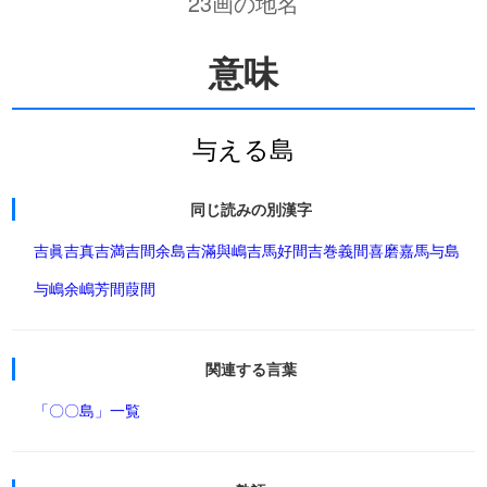
23画の地名
意味
与える島
同じ読みの別漢字
吉眞
吉真
吉満
吉間
余島
吉滿
與嶋
吉馬
好間
吉巻
義間
喜磨
嘉馬
与島
与嶋
余嶋
芳間
葭間
関連する言葉
「〇〇島」一覧