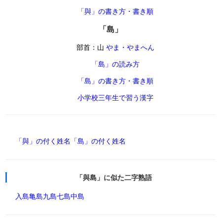
「與」の書き方・書き順
「島」
部首：山
やま・やまへん
「島」の読み方
「島」の書き方・書き順
小学校三年生で習う漢字
「與」の付く姓名
「島」の付く姓名
「與島」に似た二字熟語
入島
亀島
九島
七島
中島