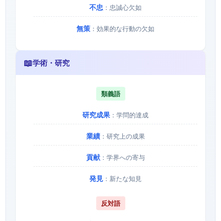
不忠
：忠誠心欠如
無策
：効果的な行動の欠如
📖
学術・研究
類義語
研究成果
：学問的達成
業績
：研究上の成果
貢献
：学界への寄与
発見
：新たな知見
反対語