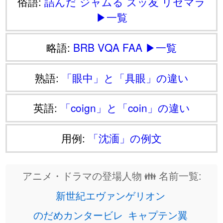
俗語:
詰んだ
ジャムる
ズッ友
リセマラ
▶一覧
略語:
BRB
VQA
FAA
▶一覧
熟語:
「眼中」と「具眼」の違い
英語:
「coign」と「coin」の違い
用例:
「沈湎」の例文
アニメ・ドラマの登場人物 👪 名前一覧:
新世紀エヴァンゲリオン
のだめカンタービレ
キャプテン翼