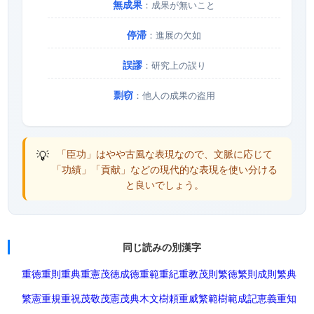
無成果
：成果が無いこと
停滞
：進展の欠如
誤謬
：研究上の誤り
剽窃
：他人の成果の盗用
💡
「臣功」はやや古風な表現なので、文脈に応じて
「功績」「貢献」などの現代的な表現を使い分ける
と良いでしょう。
同じ読みの別漢字
重徳
重則
重典
重憲
茂徳
成徳
重範
重紀
重教
茂則
繁徳
繁則
成則
繁典
繁憲
重規
重祝
茂敬
茂憲
茂典
木文
樹頼
重威
繁範
樹範
成記
恵義
重知