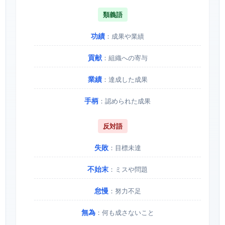
類義語
功績
：成果や業績
貢献
：組織への寄与
業績
：達成した成果
手柄
：認められた成果
反対語
失敗
：目標未達
不始末
：ミスや問題
怠慢
：努力不足
無為
：何も成さないこと