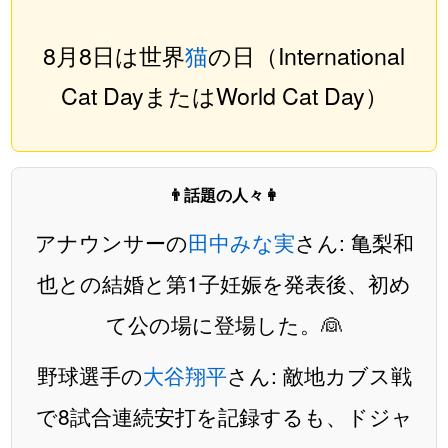
8月8日は世界
猫
の日（International
Cat DayまたはWorld Cat Day）
👨話題の人々👩
アナウンサーの
田中みな実
さん: 亀梨和
也との結婚と第1子妊娠を発表後、初め
て公の場に登場した。👰
野球選手の
大谷翔平
さん: 敵地カブス戦
で8試合連続安打を記録するも、ドジャ