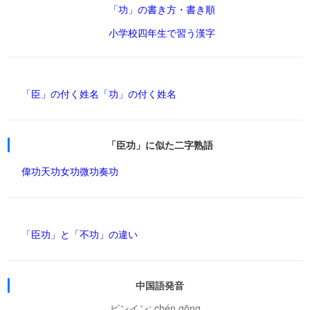
「功」の書き方・書き順
小学校四年生で習う漢字
「臣」の付く姓名
「功」の付く姓名
「臣功」に似た二字熟語
偉功
天功
女功
微功
奏功
「臣功」と「不功」の違い
中国語発音
ピンイン: chén gōng