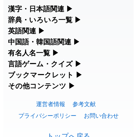
2026-07-24
「
邪鬼
」のイメージを追加しました
User feedback
漢字・日本語関連
▶
漢字の読み方検索、手書き入力、書き順
辞典・いろいろ一覧
▶
2026-07-24
「
二匹
」のイメージを追加しました
User feedback
練習など、日本語学習に役立つツールを
部首・画数別の漢字一覧、熟語辞典、地
英語関連
▶
2026-07-24
「
貮
」のイメージを追加しました
User feedback
集めています。
名・駅名検索など、各種リファレンスツ
カタカナ語・略語の意味検索、発音記
中国語・韓国語関連
▶
2026-07-24
「
誤算
」のイメージを追加しました
User feedback
ールです。
号、リスニング練習など英語学習ツール
中国語のピンイン変換、韓国語の手書き
有名人名一覧
▶
人名漢字辞典 - 読み方検索
です。
入力など、アジア言語学習ツールです。
2026-07-24
「
堅牢
」のイメージを追加しました
User feedback
海外セレブやスポーツ選手の名前の読み
言語ゲーム・クイズ
▶
部首画数別漢字一覧
手書き漢字入力
方・発音を確認できます。
四字熟語パズルや漢字クイズなど、楽し
ブックマークレット
▶
2026-07-24
「
睦
」のイメージを追加しました
User feedback
カタカナ語の意味・発音・類語辞典
手書き中国語入力 変換ツール
常用漢字一覧
みながら学べるゲームです。
ブラウザに登録して、どのサイトからで
その他コンテンツ
▶
漢字の書き方・書き順 書き取り練習
海外有名人の苗字・名前一覧と発音
2026-07-24
「
利他
」のイメージを追加しました
User feedback
英語の発音記号一覧
ピンイン一覧表
も漢字や英語を検索できる便利ツールで
絵文字の意味、特殊記号の読み方など、
人名用漢字一覧
漢字ゲーム一覧
帳
🔊
2026-07-24
「
予約料
」のイメージを追加しました
User feedback
す。
運営者情報
参考文献
その他の便利ツールです。
英単語リスニングテスト
韓国語手書き入力
画数別なまえ漢字一覧
有名人名前読みクイズ（毎日更新）
プライバシーポリシー
お問い合わせ
2026-07-24
「
性
」のイメージを追加しました
User feedback
ひらがなの書き方・書き順
プレミアリーグ選手名一覧
漢字読み方検索ブックマークレット
絵文字の意味と使い方
イメージ化する英単語の覚え方
外国語翻訳ツール
2026-07-24
「
入念
」のイメージを追加しました
User feedback
名前イメージイラスト一覧
四字熟語デイリー穴埋めクイズ（毎日
カタカナの書き方・書き順
WEリーグ選手名一覧
トップへ戻る
英語・カタカナ語意味検索ブックマー