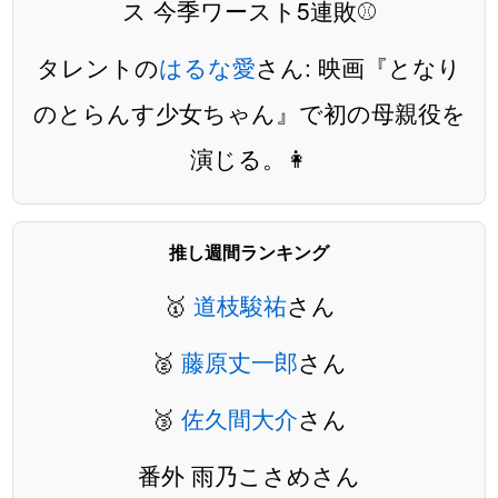
ス 今季ワースト5連敗⚾️
タレントの
はるな愛
さん: 映画『となり
のとらんす少女ちゃん』で初の母親役を
演じる。👩
推し週間ランキング
🥇
道枝駿祐
さん
🥈
藤原丈一郎
さん
🥉
佐久間大介
さん
番外 雨乃こさめさん