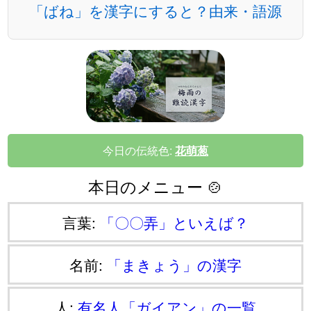
「ばね」を漢字にすると？由来・語源
今日の伝統色:
花萌葱
本日のメニュー 🍲
言葉:
「〇〇弄」といえば？
名前:
「まきょう」の漢字
人:
有名人「ガイアン」の一覧