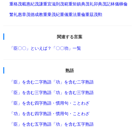
重格
茂載
惠紀
茂謙
重宜
滋則
茂範
重矩
鎮典
茂礼
卯典
茂記
林儀
楙倫
繁礼
惠章
茂德
成教
重乗
茂紀
重儀
重法
重倫
重茲
茂勲
関連する言葉
「臣〇〇」といえば？
「〇〇功」一覧
熟語
「臣」を含む二字熟語
「功」を含む二字熟語
「臣」を含む三字熟語
「功」を含む三字熟語
「臣」を含む四字熟語・慣用句・ことわざ
「功」を含む四字熟語・慣用句・ことわざ
「臣」を含む五字熟語
「功」を含む五字熟語