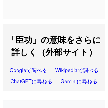
2026-08-06
「
発売
」のイメージを追加しました
User feedback
2026-08-06
「
大筋
」のイメージを追加しました
User feedback
2026-08-06
「
翌朝
」のイメージを追加しました
User feedback
2026-08-06
「
先行
」のイメージを追加しました
User feedback
「臣功」の意味をさらに
2026-08-06
「
語弊
」のイメージを追加しました
User feedback
詳しく（外部サイト）
2026-08-06
「
研究熱心
」のイメージを追加しました
User feedback
2026-08-06
「
禰
」のイメージを追加しました
User feedback
Googleで調べる
Wikipediaで調べる
2026-08-06
「
同位
」のイメージを追加しました
User feedback
ChatGPTに尋ねる
Geminiに尋ねる
2026-08-05
「
蘇連
」を追加しました
User feedback
2026-07-30
「
康哲
」の読み方を追加しました
User feedback