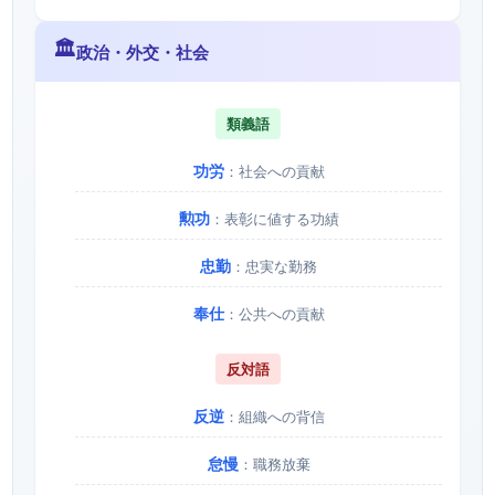
🏛️
政治・外交・社会
類義語
功労
：社会への貢献
勲功
：表彰に値する功績
忠勤
：忠実な勤務
奉仕
：公共への貢献
反対語
反逆
：組織への背信
怠慢
：職務放棄