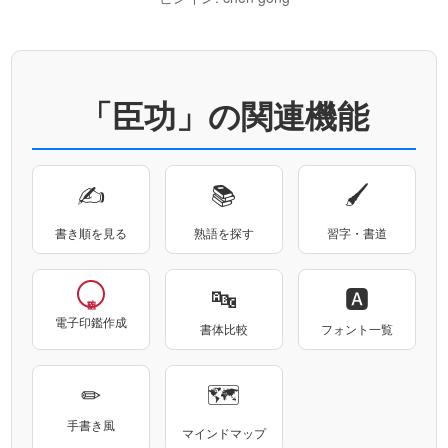
「臣功」の関連機能
✍
📚
🖌
書き順を見る
熟語を探す
習字・書道
🔤
🅰
電子印鑑作成
書体比較
フォント一覧
✏
🗺
手書き風
マインドマップ