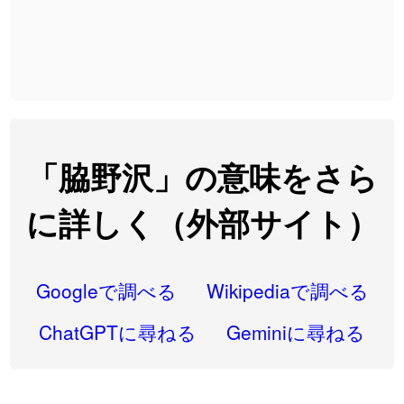
2026-08-06
「
先行
」のイメージを追加しました
User feedback
2026-08-06
「
語弊
」のイメージを追加しました
User feedback
2026-08-06
「
研究熱心
」のイメージを追加しました
User feedback
2026-08-06
「
禰
」のイメージを追加しました
User feedback
「脇野沢」の意味をさら
2026-08-06
「
同位
」のイメージを追加しました
User feedback
に詳しく（外部サイト）
2026-08-05
「
蘇連
」を追加しました
User feedback
2026-07-30
「
康哲
」の読み方を追加しました
User feedback
Googleで調べる
Wikipediaで調べる
2026-07-24
「
邪鬼
」のイメージを追加しました
User feedback
ChatGPTに尋ねる
Geminiに尋ねる
2026-07-24
「
二匹
」のイメージを追加しました
User feedback