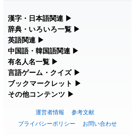
2026-07-24
「
貮
」のイメージを追加しました
User feedback
2026-07-24
「
誤算
」のイメージを追加しました
User feedback
漢字・日本語関連
▶
漢字の読み方検索、手書き入力、書き順
辞典・いろいろ一覧
▶
2026-07-24
「
堅牢
」のイメージを追加しました
User feedback
練習など、日本語学習に役立つツールを
部首・画数別の漢字一覧、熟語辞典、地
英語関連
▶
2026-07-24
「
睦
」のイメージを追加しました
User feedback
集めています。
名・駅名検索など、各種リファレンスツ
カタカナ語・略語の意味検索、発音記
中国語・韓国語関連
▶
2026-07-24
「
利他
」のイメージを追加しました
User feedback
ールです。
号、リスニング練習など英語学習ツール
中国語のピンイン変換、韓国語の手書き
有名人名一覧
▶
人名漢字辞典 - 読み方検索
です。
入力など、アジア言語学習ツールです。
2026-07-24
「
予約料
」のイメージを追加しました
User feedback
海外セレブやスポーツ選手の名前の読み
言語ゲーム・クイズ
▶
部首画数別漢字一覧
手書き漢字入力
方・発音を確認できます。
四字熟語パズルや漢字クイズなど、楽し
ブックマークレット
▶
2026-07-24
「
性
」のイメージを追加しました
User feedback
カタカナ語の意味・発音・類語辞典
手書き中国語入力 変換ツール
常用漢字一覧
みながら学べるゲームです。
ブラウザに登録して、どのサイトからで
その他コンテンツ
▶
漢字の書き方・書き順 書き取り練習
海外有名人の苗字・名前一覧と発音
2026-07-24
「
入念
」のイメージを追加しました
User feedback
英語の発音記号一覧
ピンイン一覧表
も漢字や英語を検索できる便利ツールで
絵文字の意味、特殊記号の読み方など、
人名用漢字一覧
漢字ゲーム一覧
帳
🔊
2026-07-24
「
欠場
」のイメージを追加しました
User feedback
す。
運営者情報
参考文献
その他の便利ツールです。
英単語リスニングテスト
韓国語手書き入力
画数別なまえ漢字一覧
有名人名前読みクイズ（毎日更新）
プライバシーポリシー
お問い合わせ
2026-07-24
「
実印
」のイメージを追加しました
User feedback
ひらがなの書き方・書き順
プレミアリーグ選手名一覧
漢字読み方検索ブックマークレット
絵文字の意味と使い方
イメージ化する英単語の覚え方