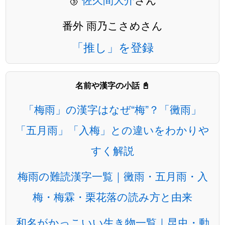
番外 雨乃こさめさん
「推し」を登録
名前や漢字の小話 📓
「梅雨」の漢字はなぜ“梅”？「黴雨」
「五月雨」「入梅」との違いをわかりや
すく解説
梅雨の難読漢字一覧｜黴雨・五月雨・入
梅・梅霖・栗花落の読み方と由来
和名がかっこいい生き物一覧｜昆虫・動