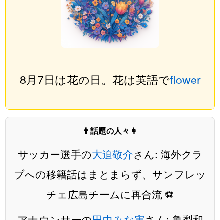
8月7日は花の日。花は英語で
flower
👨話題の人々👩
サッカー選手の
大迫敬介
さん: 海外クラ
ブへの移籍話はまとまらず、サンフレッ
チェ広島チームに再合流 ⚽️
アナウンサーの
田中みな実
さん: 亀梨和