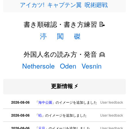
アイカツ!
キャプテン翼
呪術廻戦
書き順確認・書き方練習 📝
渟
闖
磔
外国人名の読み方・発音 👱
Nethersole
Oden
Vesnin
更新情報 ⚡
2026-08-06
「
海中公園
」のイメージを追加しました
User feedback
2026-08-06
「
啗
」のイメージを追加しました
User feedback
2026-08-06
「
元旦
」のイメージを追加しました
User feedback