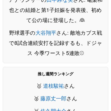
也との結婚と第1子妊娠を発表後、初め
て公の場に登場した。👰
野球選手の
大谷翔平
さん: 敵地カブス戦
で8試合連続安打を記録するも、ドジャ
ス 今季ワースト5連敗⚾️
推し週間ランキング
🥇
道枝駿祐
さん
🥈
藤原丈一郎
さん
🥉
佐久間大介
さん