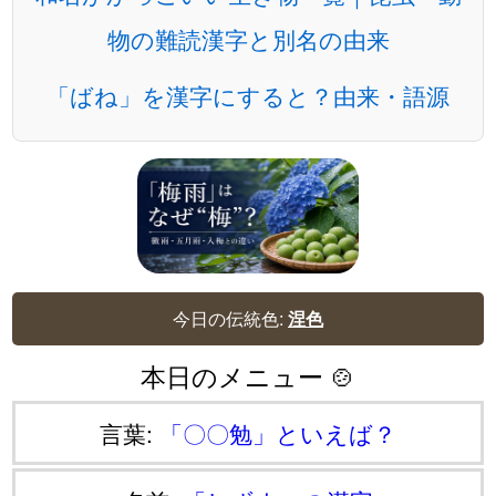
物の難読漢字と別名の由来
「ばね」を漢字にすると？由来・語源
今日の伝統色:
涅色
本日のメニュー 🍲
言葉:
「〇〇勉」といえば？