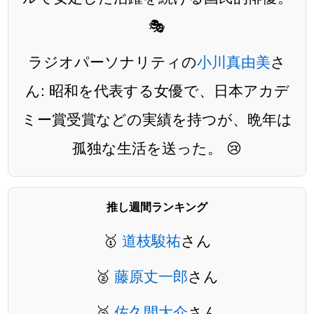
🎭
ラジオパーソナリティの
小川真由美
さ
ん: 昭和を代表する女優で、日本アカデ
ミー賞受賞などの実績を持つが、晩年は
孤独な生活を送った。 😢
推し週間ランキング
🥇
道枝駿祐
さん
🥈
藤原丈一郎
さん
🥉
佐久間大介
さん