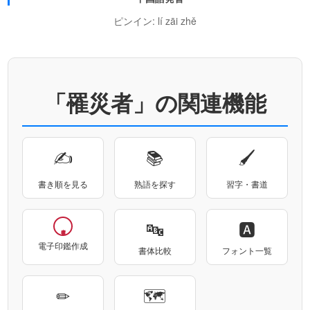
ピンイン: lí zāi zhě
「罹災者」の関連機能
✍
📚
🖌
書き順を見る
熟語を探す
習字・書道
🔤
🅰
電子印鑑作成
書体比較
フォント一覧
✏
🗺