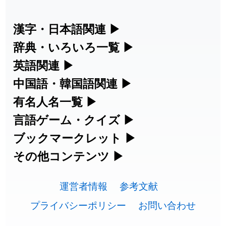
2026-07-30
「
康哲
」の読み方を追加しました
User feedback
漢字・日本語関連
▶
漢字の読み方検索、手書き入力、書き順
辞典・いろいろ一覧
▶
2026-07-24
「
邪鬼
」のイメージを追加しました
User feedback
練習など、日本語学習に役立つツールを
部首・画数別の漢字一覧、熟語辞典、地
英語関連
▶
2026-07-24
「
二匹
」のイメージを追加しました
User feedback
集めています。
名・駅名検索など、各種リファレンスツ
カタカナ語・略語の意味検索、発音記
中国語・韓国語関連
▶
2026-07-24
「
貮
」のイメージを追加しました
User feedback
ールです。
号、リスニング練習など英語学習ツール
中国語のピンイン変換、韓国語の手書き
有名人名一覧
▶
人名漢字辞典 - 読み方検索
です。
入力など、アジア言語学習ツールです。
2026-07-24
「
誤算
」のイメージを追加しました
User feedback
海外セレブやスポーツ選手の名前の読み
言語ゲーム・クイズ
▶
部首画数別漢字一覧
手書き漢字入力
方・発音を確認できます。
四字熟語パズルや漢字クイズなど、楽し
ブックマークレット
▶
2026-07-24
「
堅牢
」のイメージを追加しました
User feedback
カタカナ語の意味・発音・類語辞典
手書き中国語入力 変換ツール
常用漢字一覧
みながら学べるゲームです。
ブラウザに登録して、どのサイトからで
その他コンテンツ
▶
漢字の書き方・書き順 書き取り練習
海外有名人の苗字・名前一覧と発音
2026-07-24
「
睦
」のイメージを追加しました
User feedback
英語の発音記号一覧
ピンイン一覧表
も漢字や英語を検索できる便利ツールで
絵文字の意味、特殊記号の読み方など、
人名用漢字一覧
漢字ゲーム一覧
帳
🔊
2026-07-24
「
利他
」のイメージを追加しました
User feedback
す。
運営者情報
参考文献
その他の便利ツールです。
英単語リスニングテスト
韓国語手書き入力
画数別なまえ漢字一覧
有名人名前読みクイズ（毎日更新）
プライバシーポリシー
お問い合わせ
2026-07-24
「
予約料
」のイメージを追加しました
User feedback
ひらがなの書き方・書き順
プレミアリーグ選手名一覧
漢字読み方検索ブックマークレット
絵文字の意味と使い方
イメージ化する英単語の覚え方
外国語翻訳ツール
「
性
」のイメージを追加しました
User feedback