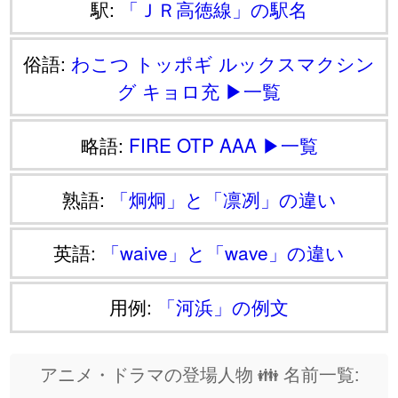
駅:
「ＪＲ高徳線」の駅名
俗語:
わこつ
トッポギ
ルックスマクシン
グ
キョロ充
▶一覧
略語:
FIRE
OTP
AAA
▶一覧
熟語:
「炯炯」と「凛冽」の違い
英語:
「waive」と「wave」の違い
用例:
「河浜」の例文
アニメ・ドラマの登場人物 👪 名前一覧: