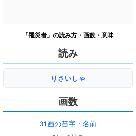
「罹災者」の読み方・画数・意味
読み
りさいしゃ
画数
31画の苗字・名前