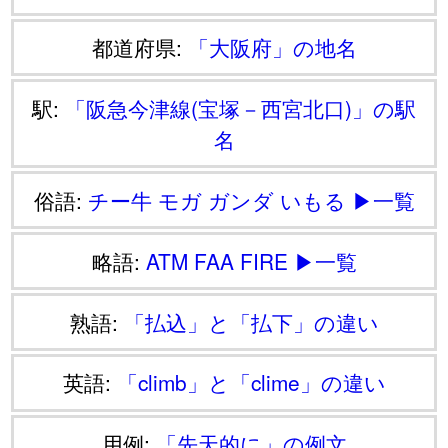
都道府県:
「大阪府」の地名
駅:
「阪急今津線(宝塚－西宮北口)」の駅
名
俗語:
チー牛
モガ
ガンダ
いもる
▶一覧
略語:
ATM
FAA
FIRE
▶一覧
熟語:
「払込」と「払下」の違い
英語:
「climb」と「clime」の違い
用例:
「先天的に」の例文