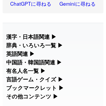
2026-07-24
「
邪鬼
」のイメージを追加しました
User feedback
ChatGPTに尋ねる
Geminiに尋ねる
2026-07-24
「
二匹
」のイメージを追加しました
User feedback
2026-07-24
「
貮
」のイメージを追加しました
User feedback
2026-07-24
「
誤算
」のイメージを追加しました
User feedback
漢字・日本語関連
▶
漢字の読み方検索、手書き入力、書き順
辞典・いろいろ一覧
▶
2026-07-24
「
堅牢
」のイメージを追加しました
User feedback
練習など、日本語学習に役立つツールを
部首・画数別の漢字一覧、熟語辞典、地
英語関連
▶
2026-07-24
「
睦
」のイメージを追加しました
User feedback
集めています。
名・駅名検索など、各種リファレンスツ
カタカナ語・略語の意味検索、発音記
中国語・韓国語関連
▶
2026-07-24
「
利他
」のイメージを追加しました
User feedback
ールです。
号、リスニング練習など英語学習ツール
中国語のピンイン変換、韓国語の手書き
有名人名一覧
▶
人名漢字辞典 - 読み方検索
です。
入力など、アジア言語学習ツールです。
2026-07-24
「
予約料
」のイメージを追加しました
User feedback
海外セレブやスポーツ選手の名前の読み
言語ゲーム・クイズ
▶
部首画数別漢字一覧
手書き漢字入力
方・発音を確認できます。
四字熟語パズルや漢字クイズなど、楽し
ブックマークレット
▶
2026-07-24
「
性
」のイメージを追加しました
User feedback
カタカナ語の意味・発音・類語辞典
手書き中国語入力 変換ツール
常用漢字一覧
みながら学べるゲームです。
ブラウザに登録して、どのサイトからで
その他コンテンツ
▶
漢字の書き方・書き順 書き取り練習
海外有名人の苗字・名前一覧と発音
2026-07-24
「
入念
」のイメージを追加しました
User feedback
英語の発音記号一覧
ピンイン一覧表
も漢字や英語を検索できる便利ツールで
絵文字の意味、特殊記号の読み方など、