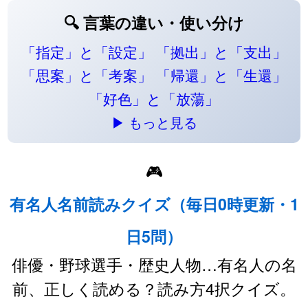
🔍 言葉の違い・使い分け
「指定」と「設定」
「拠出」と「支出」
「思案」と「考案」
「帰還」と「生還」
「好色」と「放蕩」
▶ もっと見る
🎮
有名人名前読みクイズ（毎日0時更新・1
日5問）
俳優・野球選手・歴史人物…有名人の名
前、正しく読める？読み方4択クイズ。