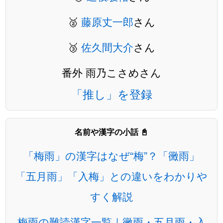
🥈
藤原丈一郎
さん
🥉
佐久間大介
さん
番外 雨乃こさめさん
「推し」を登録
名前や漢字の小話 📓
「梅雨」の漢字はなぜ“梅”？「黴雨」
「五月雨」「入梅」との違いをわかりや
すく解説
梅雨の難読漢字一覧｜黴雨・五月雨・入