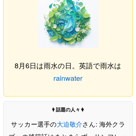
8月6日は雨水の日。英語で雨水は
rainwater
👨話題の人々👩
サッカー選手の
大迫敬介
さん: 海外クラ