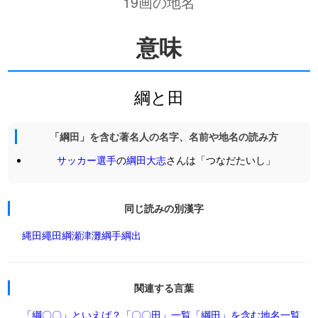
19画の地名
意味
綱と田
「綱田」を含む著名人の名字、名前や地名の読み方
サッカー選手
の
綱田大志
さんは「つなだたいし」
同じ読みの別漢字
縄田
繩田
綱瀬
津灘
綱手
綱出
関連する言葉
「綱〇〇」といえば？
「〇〇田」一覧
「綱田」を含む地名一覧