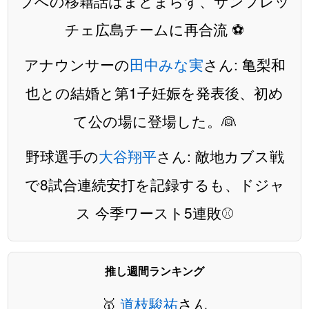
ブへの移籍話はまとまらず、サンフレッ
チェ広島チームに再合流 ⚽️
アナウンサーの
田中みな実
さん: 亀梨和
也との結婚と第1子妊娠を発表後、初め
て公の場に登場した。👰
野球選手の
大谷翔平
さん: 敵地カブス戦
で8試合連続安打を記録するも、ドジャ
ス 今季ワースト5連敗⚾️
推し週間ランキング
🥇
道枝駿祐
さん