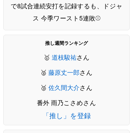
で8試合連続安打を記録するも、ドジャ
ス 今季ワースト5連敗⚾️
推し週間ランキング
🥇
道枝駿祐
さん
🥈
藤原丈一郎
さん
🥉
佐久間大介
さん
番外 雨乃こさめさん
「推し」を登録