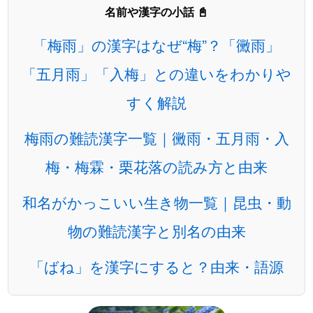
名前や漢字の小話 📓
「梅雨」の漢字はなぜ“梅”？「黴雨」
「五月雨」「入梅」との違いをわかりや
すく解説
梅雨の難読漢字一覧｜黴雨・五月雨・入
梅・梅霖・栗花落の読み方と由来
和名がかっこいい生き物一覧｜昆虫・動
物の難読漢字と別名の由来
「ばね」を漢字にすると？由来・語源