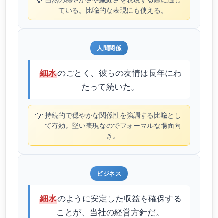
💡
ている。比喩的な表現にも使える。
人間関係
のごとく、彼らの友情は長年にわ
細水
たって続いた。
💡
持続的で穏やかな関係性を強調する比喩とし
て有効。堅い表現なのでフォーマルな場面向
き。
ビジネス
のように安定した収益を確保する
細水
ことが、当社の経営方針だ。