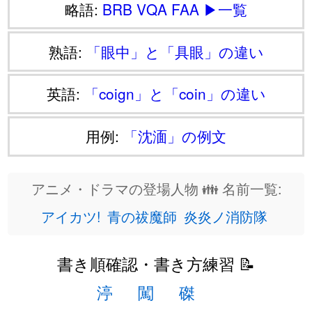
略語:
BRB
VQA
FAA
▶一覧
熟語:
「眼中」と「具眼」の違い
英語:
「coign」と「coin」の違い
用例:
「沈湎」の例文
アニメ・ドラマの登場人物 👪 名前一覧:
アイカツ!
青の祓魔師
炎炎ノ消防隊
書き順確認・書き方練習 📝
渟
闖
磔