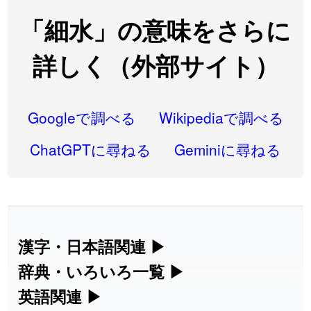
2026-08-06
「
禰
」のイメージを追加しました
User feedback
「細水」の意味をさらに
2026-08-06
「
同位
」のイメージを追加しました
User feedback
詳しく（外部サイト）
2026-08-05
「
蘇連
」を追加しました
User feedback
2026-07-30
「
康哲
」の読み方を追加しました
User feedback
Googleで調べる
Wikipediaで調べる
2026-07-24
「
邪鬼
」のイメージを追加しました
User feedback
ChatGPTに尋ねる
Geminiに尋ねる
2026-07-24
「
二匹
」のイメージを追加しました
User feedback
2026-07-24
「
貮
」のイメージを追加しました
User feedback
2026-07-24
「
誤算
」のイメージを追加しました
User feedback
漢字・日本語関連
▶
漢字の読み方検索、手書き入力、書き順
辞典・いろいろ一覧
▶
2026-07-24
「
堅牢
」のイメージを追加しました
User feedback
練習など、日本語学習に役立つツールを
部首・画数別の漢字一覧、熟語辞典、地
英語関連
▶
2026-07-24
「
睦
」のイメージを追加しました
User feedback