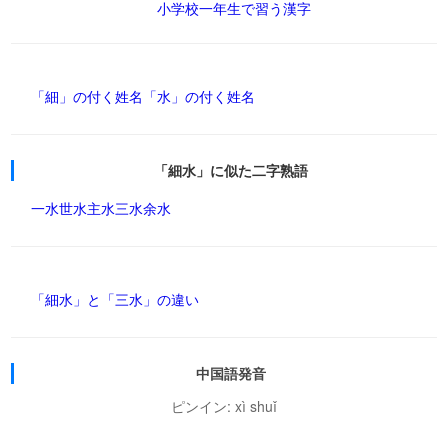
小学校一年生で習う漢字
「細」の付く姓名
「水」の付く姓名
「細水」に似た二字熟語
一水
世水
主水
三水
余水
「細水」と「三水」の違い
中国語発音
ピンイン: xì shuǐ