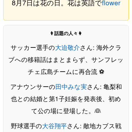
8月7日は花の日。花は英語で
flower
👨話題の人々👩
サッカー選手の
大迫敬介
さん: 海外クラ
ブへの移籍話はまとまらず、サンフレッ
チェ広島チームに再合流 ⚽️
アナウンサーの
田中みな実
さん: 亀梨和
也との結婚と第1子妊娠を発表後、初め
て公の場に登場した。👰
野球選手の
大谷翔平
さん: 敵地カブス戦