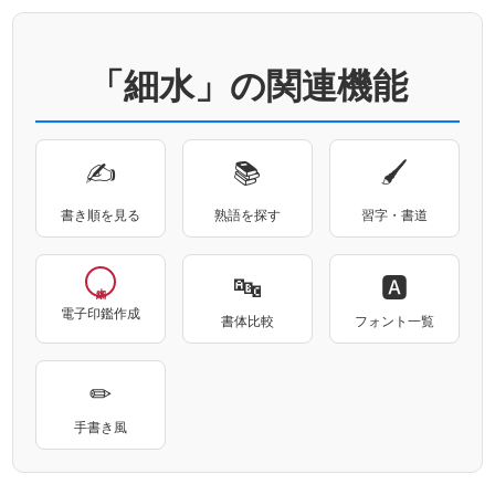
「細水」の関連機能
✍
📚
🖌
書き順を見る
熟語を探す
習字・書道
🔤
🅰
電子印鑑作成
書体比較
フォント一覧
✏
手書き風