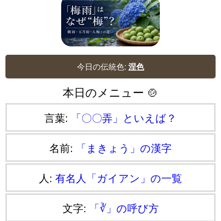
今日の伝統色:
涅色
本日のメニュー 🍲
言葉:
「〇〇弄」といえば？
名前:
「まきょう」の漢字
人:
有名人「ガイアン」の一覧
文字:
「∛」の呼び方