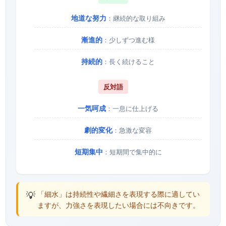
地道な努力
：継続的な取り組み
漸進的
：少しずつ進む様
持続的
：長く続けること
反対語
一気呵成
：一息に仕上げる
劇的変化
：急激な変容
短期集中
：短期間で集中的に
💡
「細水」は持続性や繊細さを表現する際に適してい
ますが、力強さを表現したい場合には不向きです。