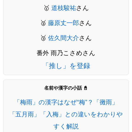
🥇
道枝駿祐
さん
🥈
藤原丈一郎
さん
🥉
佐久間大介
さん
番外 雨乃こさめさん
「推し」を登録
名前や漢字の小話 📓
「梅雨」の漢字はなぜ“梅”？「黴雨」
「五月雨」「入梅」との違いをわかりや
すく解説