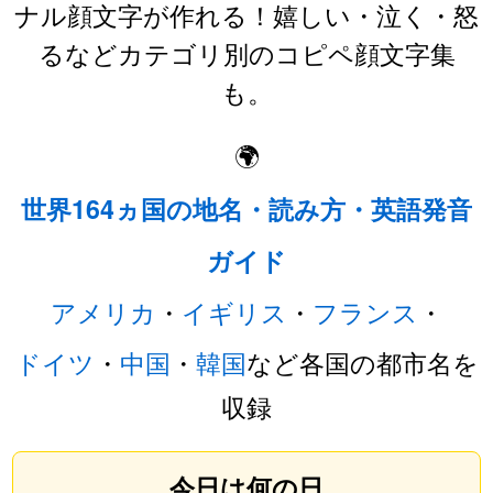
ナル顔文字が作れる！嬉しい・泣く・怒
るなどカテゴリ別のコピペ顔文字集
も。
🌍
世界164ヵ国の地名・読み方・英語発音
ガイド
アメリカ
・
イギリス
・
フランス
・
ドイツ
・
中国
・
韓国
など各国の都市名を
収録
今日は何の日