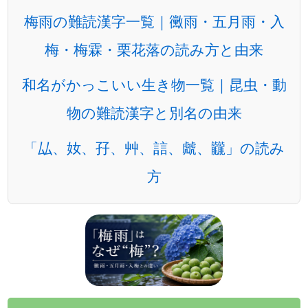
梅雨の難読漢字一覧｜黴雨・五月雨・入
梅・梅霖・栗花落の読み方と由来
和名がかっこいい生き物一覧｜昆虫・動
物の難読漢字と別名の由来
「厸、奻、孖、艸、誩、虤、龖」の読み
方