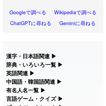
2026-08-06
「
禰
」のイメージを追加しました
User feedback
Googleで調べる
Wikipediaで調べる
2026-08-06
「
同位
」のイメージを追加しました
User feedback
ChatGPTに尋ねる
Geminiに尋ねる
2026-08-05
「
蘇連
」を追加しました
User feedback
2026-07-30
「
康哲
」の読み方を追加しました
User feedback
2026-07-24
「
邪鬼
」のイメージを追加しました
User feedback
漢字・日本語関連
▶
漢字の読み方検索、手書き入力、書き順
辞典・いろいろ一覧
▶
2026-07-24
「
二匹
」のイメージを追加しました
User feedback
練習など、日本語学習に役立つツールを
部首・画数別の漢字一覧、熟語辞典、地
英語関連
▶
2026-07-24
「
貮
」のイメージを追加しました
User feedback
集めています。
名・駅名検索など、各種リファレンスツ
カタカナ語・略語の意味検索、発音記
中国語・韓国語関連
▶
2026-07-24
「
誤算
」のイメージを追加しました
User feedback
ールです。
号、リスニング練習など英語学習ツール
中国語のピンイン変換、韓国語の手書き
有名人名一覧
▶
人名漢字辞典 - 読み方検索
です。
入力など、アジア言語学習ツールです。
2026-07-24
「
堅牢
」のイメージを追加しました
User feedback
海外セレブやスポーツ選手の名前の読み
言語ゲーム・クイズ
▶
部首画数別漢字一覧
手書き漢字入力
方・発音を確認できます。
「
睦
」のイメージを追加しました
User feedback