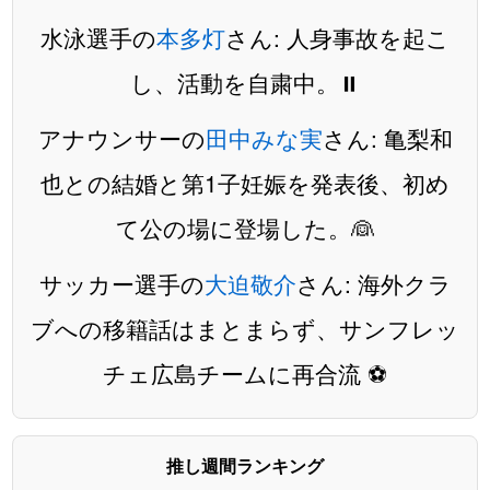
水泳選手の
本多灯
さん: 人身事故を起こ
し、活動を自粛中。⏸️
アナウンサーの
田中みな実
さん: 亀梨和
也との結婚と第1子妊娠を発表後、初め
て公の場に登場した。👰
サッカー選手の
大迫敬介
さん: 海外クラ
ブへの移籍話はまとまらず、サンフレッ
チェ広島チームに再合流 ⚽️
推し週間ランキング