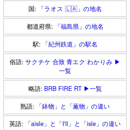
国:
「ラオス 🇱🇦」の地名
都道府県:
「福島県」の地名
駅:
「紀州鉄道」の駅名
俗語:
サクチケ
合致
青エク
わかりみ
▶
一覧
略語:
BRB
FIRE
RT
▶一覧
熟語:
「鉢物」と「薫物」の違い
英語:
「aisle」と「I'll」と「isle」の違い