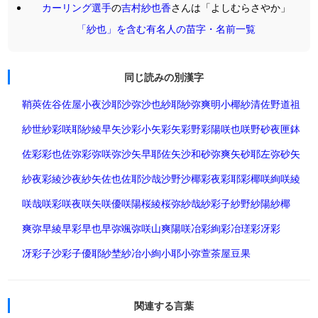
カーリング選手
の
吉村紗也香
さんは「よしむらさやか」
「紗也」を含む有名人の苗字・名前一覧
同じ読みの別漢字
鞘
莢
佐谷
佐屋
小夜
沙耶
沙弥
沙也
紗耶
紗弥
爽
明
小椰
紗
清
佐野
道祖
紗世
紗彩
咲耶
紗綾
早矢
沙彩
小矢
彩矢
彩野
彩陽
咲也
咲野
砂夜
匣鉢
佐彩
彩也
佐弥
彩弥
咲弥
沙矢
早耶
佐矢
沙和
砂弥
爽矢
砂耶
左弥
砂矢
紗夜
彩綾
沙夜
紗矢
佐也
佐耶
沙哉
沙野
沙椰
彩夜
彩耶
彩椰
咲絢
咲綾
咲哉
咲彩
咲夜
咲矢
咲優
咲陽
桜綾
桜弥
紗哉
紗彩子
紗野
紗陽
紗椰
爽弥
早綾
早彩
早也
早弥
颯弥
咲山
爽陽
咲冶
彩絢
彩冶
瑳彩
冴彩
冴彩子
沙彩子
優耶
紗埜
紗冶
小絢
小耶
小弥
萱
茶屋
豆果
関連する言葉