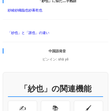
「紗也」に似た二字熟語
紗綾
紗織
臨也
紗幕
乾也
「紗也」と「誰也」の違い
中国語発音
ピンイン: shā yě
「紗也」の関連機能
✍
📚
🖌