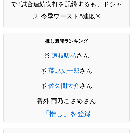
で8試合連続安打を記録するも、ドジャ
ス 今季ワースト5連敗⚾️
推し週間ランキング
🥇
道枝駿祐
さん
🥈
藤原丈一郎
さん
🥉
佐久間大介
さん
番外 雨乃こさめさん
「推し」を登録