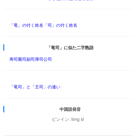
「竜」の付く姓名
「司」の付く姓名
「竜司」に似た二字熟語
寿司
厩司
副司
厚司
公司
「竜司」と「主司」の違い
中国語発音
ピンイン: lóng sī