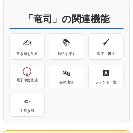
「竜司」の関連機能
✍
📚
🖌
書き順を見る
熟語を探す
習字・書道
🔤
🅰
電子印鑑作成
書体比較
フォント一覧
✏
手書き風