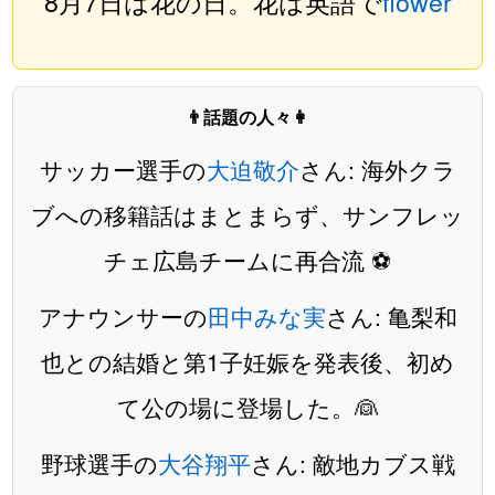
8月7日は花の日。花は英語で
flower
👨話題の人々👩
サッカー選手の
大迫敬介
さん: 海外クラ
ブへの移籍話はまとまらず、サンフレッ
チェ広島チームに再合流 ⚽️
アナウンサーの
田中みな実
さん: 亀梨和
也との結婚と第1子妊娠を発表後、初め
て公の場に登場した。👰
野球選手の
大谷翔平
さん: 敵地カブス戦