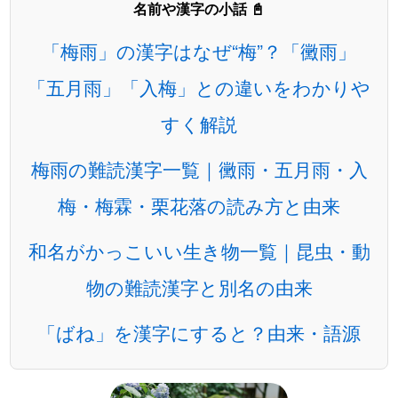
名前や漢字の小話 📓
「梅雨」の漢字はなぜ“梅”？「黴雨」
「五月雨」「入梅」との違いをわかりや
すく解説
梅雨の難読漢字一覧｜黴雨・五月雨・入
梅・梅霖・栗花落の読み方と由来
和名がかっこいい生き物一覧｜昆虫・動
物の難読漢字と別名の由来
「ばね」を漢字にすると？由来・語源