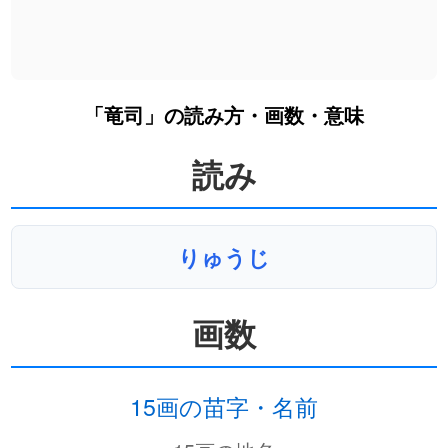
「竜司」の読み方・画数・意味
読み
りゅうじ
画数
15画の苗字・名前