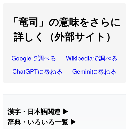
2026-08-06
「
研究熱心
」のイメージを追加しました
User feedback
2026-08-06
「
禰
」のイメージを追加しました
User feedback
「竜司」の意味をさらに
2026-08-06
「
同位
」のイメージを追加しました
User feedback
詳しく（外部サイト）
2026-08-05
「
蘇連
」を追加しました
User feedback
2026-07-30
「
康哲
」の読み方を追加しました
User feedback
Googleで調べる
Wikipediaで調べる
2026-07-24
「
邪鬼
」のイメージを追加しました
User feedback
ChatGPTに尋ねる
Geminiに尋ねる
2026-07-24
「
二匹
」のイメージを追加しました
User feedback
2026-07-24
「
貮
」のイメージを追加しました
User feedback
2026-07-24
「
誤算
」のイメージを追加しました
User feedback
漢字・日本語関連
▶
漢字の読み方検索、手書き入力、書き順
辞典・いろいろ一覧
▶
2026-07-24
「
堅牢
」のイメージを追加しました
User feedback