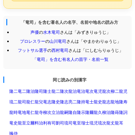
「竜司」を含む著名人の名字、名前や地名の読み方
声優
の
水木竜司
さんは「みずきりゅうじ」
プロレスラー
の
山川竜司
さんは「やまかわりゅうじ」
フットサル選手
の
西村竜司
さんは「にしむらりゅうじ」
「竜司」を含む有名人の苗字・名前一覧
同じ読みの別漢字
隆二
竜二
隆治
隆司
隆士
龍二
隆次
龍治
竜治
竜次
竜児
龍次
柳二
龍児
琉二
龍司
龍仁
龍兒
竜志
隆史
隆志
亮二
隆持
竜士
龍史
龍志
龍地
隆寿
龍時
竜地
竜仁
龍寺
柳次
立治
龍嗣
隆自
隆示
隆爾
龍久
柳治
隆蒔
隆詞
竜史
龍至
立爾
料治
利有司
劉司
琉司
竜至
瑠士
琉児
琉次
龍丈
龍耳
颯侍