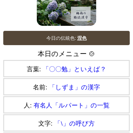
今日の伝統色:
涅色
本日のメニュー 🍲
言葉:
「〇〇勉」といえば？
名前:
「しずま」の漢字
人:
有名人「ルパート」の一覧
文字:
「⧵」の呼び方