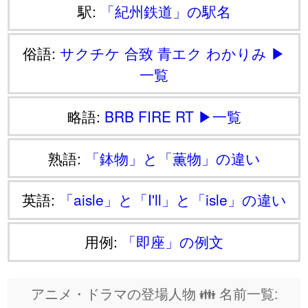
駅:
「紀州鉄道」の駅名
俗語:
サクチケ
合致
青エク
わかりみ
▶
一覧
略語:
BRB
FIRE
RT
▶一覧
熟語:
「鉢物」と「薫物」の違い
英語:
「aisle」と「I'll」と「isle」の違い
用例:
「即座」の例文
アニメ・ドラマの登場人物 👪 名前一覧: