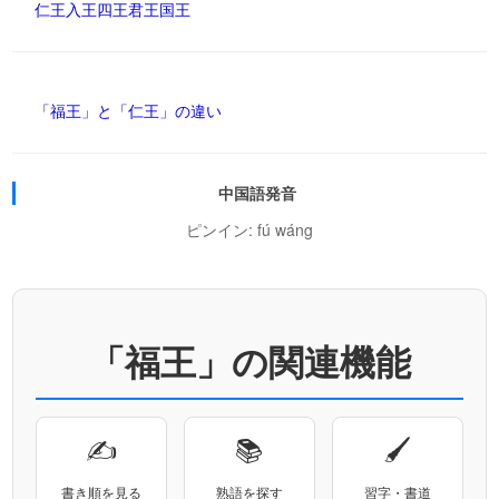
仁王
入王
四王
君王
国王
「福王」と「仁王」の違い
中国語発音
ピンイン: fú wáng
「福王」の関連機能
✍
📚
🖌
書き順を見る
熟語を探す
習字・書道