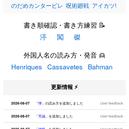
のだめカンタービレ
呪術廻戦
アイカツ!
書き順確認・書き方練習 📝
渟
闖
磔
外国人名の読み方・発音 👱
Henriques
Cassavetes
Bahman
更新情報 ⚡
2026-08-07
「
憚
」の読み方を追加しました
User feedback
2026-08-07
「
芳誠
」を追加しました
User feedback
「
姥鱶
」を追加しました
User feedback