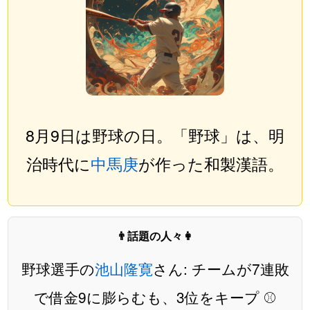
8月9日は野球の日。「野球」は、明
治時代に
中馬庚
が作った和製漢語。
👨話題の人々👩
野球選手の
池山隆寛
さん: チームが7連敗
で借金9に膨らむも、3位をキープ ⚾️