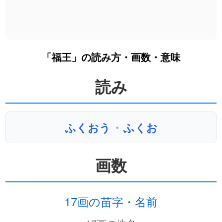
「福王」の読み方・画数・意味
読み
ふくおう
・
ふくお
画数
17画の苗字・名前