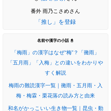
番外 雨乃こさめさん
「推し」を登録
名前や漢字の小話 📓
「梅雨」の漢字はなぜ“梅”？「黴雨」
「五月雨」「入梅」との違いをわかりや
すく解説
梅雨の難読漢字一覧｜黴雨・五月雨・入
梅・梅霖・栗花落の読み方と由来
和名がかっこいい生き物一覧｜昆虫・動