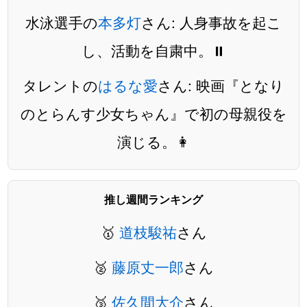
水泳選手の
本多灯
さん: 人身事故を起こ
し、活動を自粛中。⏸️
タレントの
はるな愛
さん: 映画『となり
のとらんす少女ちゃん』で初の母親役を
演じる。👩
推し週間ランキング
🥇
道枝駿祐
さん
🥈
藤原丈一郎
さん
🥉
佐久間大介
さん