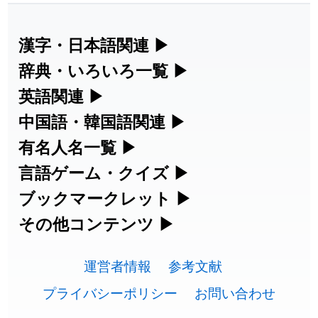
2026-07-30
「
康哲
」の読み方を追加しました
User feedback
2026-07-24
「
邪鬼
」のイメージを追加しました
User feedback
漢字・日本語関連
▶
漢字の読み方検索、手書き入力、書き順
辞典・いろいろ一覧
▶
2026-07-24
「
二匹
」のイメージを追加しました
User feedback
練習など、日本語学習に役立つツールを
部首・画数別の漢字一覧、熟語辞典、地
英語関連
▶
2026-07-24
「
貮
」のイメージを追加しました
User feedback
集めています。
名・駅名検索など、各種リファレンスツ
カタカナ語・略語の意味検索、発音記
中国語・韓国語関連
▶
2026-07-24
「
誤算
」のイメージを追加しました
User feedback
ールです。
号、リスニング練習など英語学習ツール
中国語のピンイン変換、韓国語の手書き
有名人名一覧
▶
人名漢字辞典 - 読み方検索
です。
入力など、アジア言語学習ツールです。
2026-07-24
「
堅牢
」のイメージを追加しました
User feedback
海外セレブやスポーツ選手の名前の読み
言語ゲーム・クイズ
▶
部首画数別漢字一覧
手書き漢字入力
方・発音を確認できます。
四字熟語パズルや漢字クイズなど、楽し
ブックマークレット
▶
2026-07-24
「
睦
」のイメージを追加しました
User feedback
カタカナ語の意味・発音・類語辞典
手書き中国語入力 変換ツール
常用漢字一覧
みながら学べるゲームです。
ブラウザに登録して、どのサイトからで
その他コンテンツ
▶
漢字の書き方・書き順 書き取り練習
海外有名人の苗字・名前一覧と発音
2026-07-24
「
利他
」のイメージを追加しました
User feedback
英語の発音記号一覧
ピンイン一覧表
も漢字や英語を検索できる便利ツールで
絵文字の意味、特殊記号の読み方など、
人名用漢字一覧
漢字ゲーム一覧
帳
🔊
2026-07-24
「
予約料
」のイメージを追加しました
User feedback
す。
運営者情報
参考文献
その他の便利ツールです。
英単語リスニングテスト
韓国語手書き入力
画数別なまえ漢字一覧
有名人名前読みクイズ（毎日更新）
プライバシーポリシー
お問い合わせ
2026-07-24
「
性
」のイメージを追加しました
User feedback
ひらがなの書き方・書き順
プレミアリーグ選手名一覧
漢字読み方検索ブックマークレット
絵文字の意味と使い方