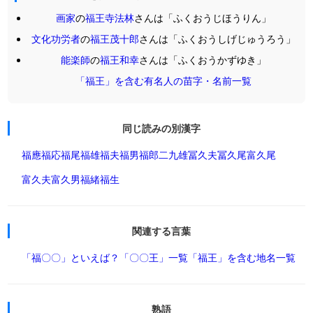
画家
の
福王寺法林
さんは「ふくおうじほうりん」
文化功労者
の
福王茂十郎
さんは「ふくおうしげじゅうろう」
能楽師
の
福王和幸
さんは「ふくおうかずゆき」
「福王」を含む有名人の苗字・名前一覧
同じ読みの別漢字
福應
福応
福尾
福雄
福夫
福男
福郎
二九雄
冨久夫
冨久尾
富久尾
富久夫
富久男
福緒
福生
関連する言葉
「福〇〇」といえば？
「〇〇王」一覧
「福王」を含む地名一覧
熟語