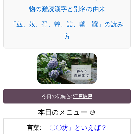
物の難読漢字と別名の由来
「厸、奻、孖、艸、誩、虤、龖」の読み
方
今日の伝統色:
江戸納戸
本日のメニュー 🍲
言葉:
「〇〇坊」といえば？