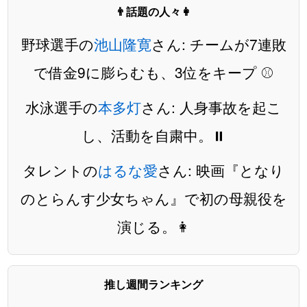
👨話題の人々👩
野球選手の
池山隆寛
さん: チームが7連敗
で借金9に膨らむも、3位をキープ ⚾️
水泳選手の
本多灯
さん: 人身事故を起こ
し、活動を自粛中。⏸️
タレントの
はるな愛
さん: 映画『となり
のとらんす少女ちゃん』で初の母親役を
演じる。👩
推し週間ランキング