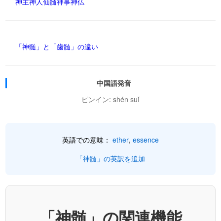
神主
神人
仙髄
神事
神仏
「神髄」と「歯髄」の違い
中国語発音
ピンイン: shén suǐ
英語での意味：
ether
,
essence
「神髄」の英訳を追加
「神髄」の関連機能