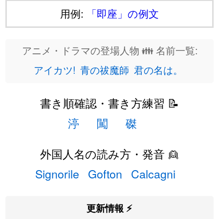
用例:
「即座」の例文
アニメ・ドラマの登場人物 👪 名前一覧:
アイカツ!
青の祓魔師
君の名は。
書き順確認・書き方練習 📝
渟
闖
磔
外国人名の読み方・発音 👱
Signorile
Gofton
Calcagni
更新情報 ⚡