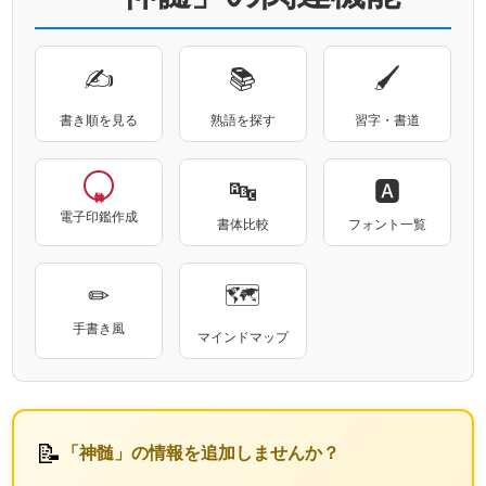
✍
📚
🖌
書き順を見る
熟語を探す
習字・書道
🔤
🅰
電子印鑑作成
書体比較
フォント一覧
✏
🗺
手書き風
マインドマップ
📝
「神髄」の情報を追加しませんか？