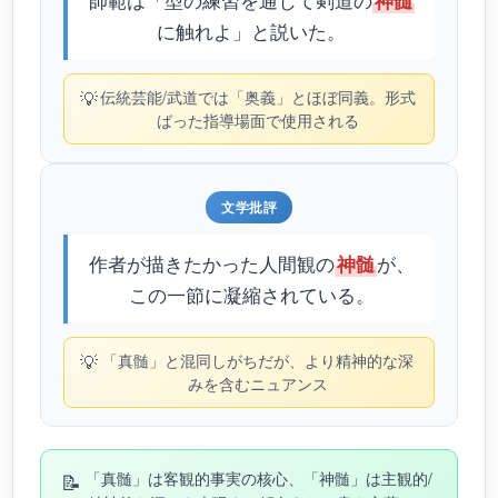
神髄
に触れよ」と説いた。
💡
伝統芸能/武道では「奥義」とほぼ同義。形式
ばった指導場面で使用される
文学批評
作者が描きたかった人間観の
が、
神髄
この一節に凝縮されている。
💡
「真髄」と混同しがちだが、より精神的な深
みを含むニュアンス
📝
「真髄」は客観的事実の核心、「神髄」は主観的/