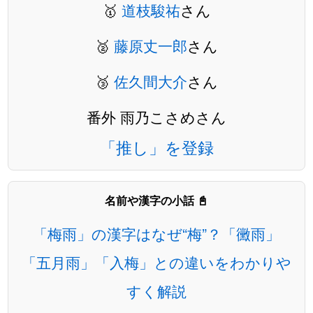
🥇
道枝駿祐
さん
🥈
藤原丈一郎
さん
🥉
佐久間大介
さん
番外 雨乃こさめさん
「推し」を登録
名前や漢字の小話 📓
「梅雨」の漢字はなぜ“梅”？「黴雨」
「五月雨」「入梅」との違いをわかりや
すく解説