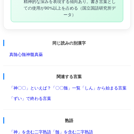
精神的な深みを表現する傾向あり。書き言葉とし
ての使用が90%以上を占める（国立国語研究所デ
ータ）
同じ読みの別漢字
真髄
心髄
神髓
真蘂
関連する言葉
「神〇〇」といえば？
「〇〇髄」一覧
「しん」から始まる言葉
「ずい」で終わる言葉
熟語
「神」を含む二字熟語
「髄」を含む二字熟語