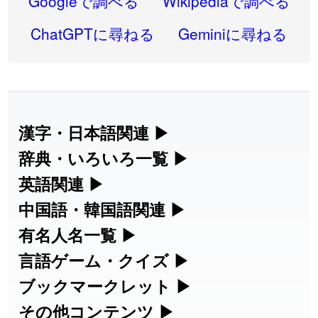
Googleで調べる
Wikipediaで調べる
2026-08-06
「
同位
」のイメージを追加しました
User feedback
ChatGPTに尋ねる
Geminiに尋ねる
2026-08-05
「
蘇連
」を追加しました
User feedback
2026-07-30
「
康哲
」の読み方を追加しました
User feedback
2026-07-24
「
邪鬼
」のイメージを追加しました
User feedback
漢字・日本語関連
▶
漢字の読み方検索、手書き入力、書き順
辞典・いろいろ一覧
▶
2026-07-24
「
二匹
」のイメージを追加しました
User feedback
練習など、日本語学習に役立つツールを
部首・画数別の漢字一覧、熟語辞典、地
英語関連
▶
2026-07-24
「
貮
」のイメージを追加しました
User feedback
集めています。
名・駅名検索など、各種リファレンスツ
カタカナ語・略語の意味検索、発音記
中国語・韓国語関連
▶
2026-07-24
「
誤算
」のイメージを追加しました
User feedback
ールです。
号、リスニング練習など英語学習ツール
中国語のピンイン変換、韓国語の手書き
有名人名一覧
▶
人名漢字辞典 - 読み方検索
です。
入力など、アジア言語学習ツールです。
2026-07-24
「
堅牢
」のイメージを追加しました
User feedback
海外セレブやスポーツ選手の名前の読み
言語ゲーム・クイズ
▶
部首画数別漢字一覧
手書き漢字入力
方・発音を確認できます。
四字熟語パズルや漢字クイズなど、楽し
ブックマークレット
▶
2026-07-24
「
睦
」のイメージを追加しました
User feedback
カタカナ語の意味・発音・類語辞典
手書き中国語入力 変換ツール
常用漢字一覧
みながら学べるゲームです。
ブラウザに登録して、どのサイトからで
その他コンテンツ
▶
漢字の書き方・書き順 書き取り練習
海外有名人の苗字・名前一覧と発音
2026-07-24
「
利他
」のイメージを追加しました
User feedback