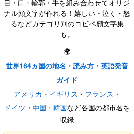
目・口・輪郭・手を組み合わせてオリジ
ナル顔文字が作れる！嬉しい・泣く・怒
るなどカテゴリ別のコピペ顔文字集
も。
🌍
世界164ヵ国の地名・読み方・英語発音
ガイド
アメリカ
・
イギリス
・
フランス
・
ドイツ
・
中国
・
韓国
など各国の都市名を
収録