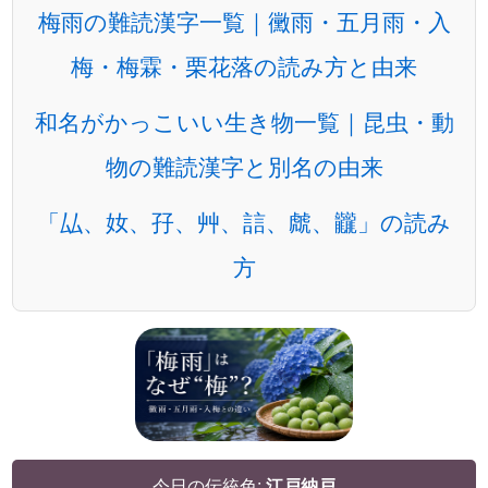
梅雨の難読漢字一覧｜黴雨・五月雨・入
梅・梅霖・栗花落の読み方と由来
和名がかっこいい生き物一覧｜昆虫・動
物の難読漢字と別名の由来
「厸、奻、孖、艸、誩、虤、龖」の読み
方
今日の伝統色:
江戸納戸