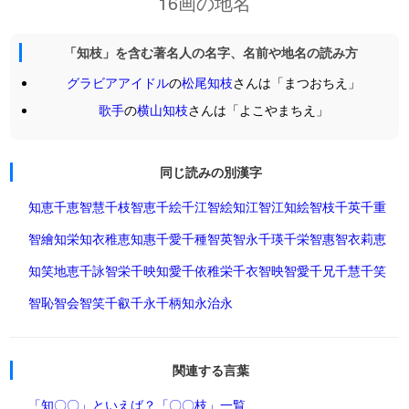
16画の地名
「知枝」を含む著名人の名字、名前や地名の読み方
グラビアアイドル
の
松尾知枝
さんは「まつおちえ」
歌手
の
横山知枝
さんは「よこやまちえ」
同じ読みの別漢字
知恵
千恵
智慧
千枝
智恵
千絵
千江
智絵
知江
智江
知絵
智枝
千英
千重
智繪
知栄
知衣
稚恵
知惠
千愛
千種
智英
智永
千瑛
千栄
智惠
智衣
莉恵
知笑
地恵
千詠
智栄
千映
知愛
千依
稚栄
千衣
智映
智愛
千兄
千慧
千笑
智恥
智会
智笑
千叡
千永
千柄
知永
治永
関連する言葉
「知〇〇」といえば？
「〇〇枝」一覧