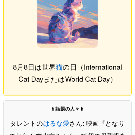
8月8日は世界
猫
の日（International
Cat DayまたはWorld Cat Day）
👨話題の人々👩
タレントの
はるな愛
さん: 映画『となり