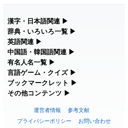
2026-07-30
「
康哲
」の読み方を追加しました
User feedback
2026-07-24
「
邪鬼
」のイメージを追加しました
User feedback
漢字・日本語関連
▶
漢字の読み方検索、手書き入力、書き順
辞典・いろいろ一覧
▶
2026-07-24
「
二匹
」のイメージを追加しました
User feedback
練習など、日本語学習に役立つツールを
部首・画数別の漢字一覧、熟語辞典、地
英語関連
▶
2026-07-24
「
貮
」のイメージを追加しました
User feedback
集めています。
名・駅名検索など、各種リファレンスツ
カタカナ語・略語の意味検索、発音記
中国語・韓国語関連
▶
2026-07-24
「
誤算
」のイメージを追加しました
User feedback
ールです。
号、リスニング練習など英語学習ツール
中国語のピンイン変換、韓国語の手書き
有名人名一覧
▶
人名漢字辞典 - 読み方検索
です。
入力など、アジア言語学習ツールです。
2026-07-24
「
堅牢
」のイメージを追加しました
User feedback
海外セレブやスポーツ選手の名前の読み
言語ゲーム・クイズ
▶
部首画数別漢字一覧
手書き漢字入力
方・発音を確認できます。
四字熟語パズルや漢字クイズなど、楽し
ブックマークレット
▶
2026-07-24
「
睦
」のイメージを追加しました
User feedback
カタカナ語の意味・発音・類語辞典
手書き中国語入力 変換ツール
常用漢字一覧
みながら学べるゲームです。
ブラウザに登録して、どのサイトからで
その他コンテンツ
▶
漢字の書き方・書き順 書き取り練習
海外有名人の苗字・名前一覧と発音
2026-07-24
「
利他
」のイメージを追加しました
User feedback
英語の発音記号一覧
ピンイン一覧表
も漢字や英語を検索できる便利ツールで
絵文字の意味、特殊記号の読み方など、
人名用漢字一覧
漢字ゲーム一覧
帳
🔊
2026-07-24
「
予約料
」のイメージを追加しました
User feedback
す。
運営者情報
参考文献
その他の便利ツールです。
英単語リスニングテスト
韓国語手書き入力
画数別なまえ漢字一覧
有名人名前読みクイズ（毎日更新）
プライバシーポリシー
お問い合わせ
2026-07-24
「
性
」のイメージを追加しました
User feedback
ひらがなの書き方・書き順
プレミアリーグ選手名一覧
漢字読み方検索ブックマークレット
絵文字の意味と使い方