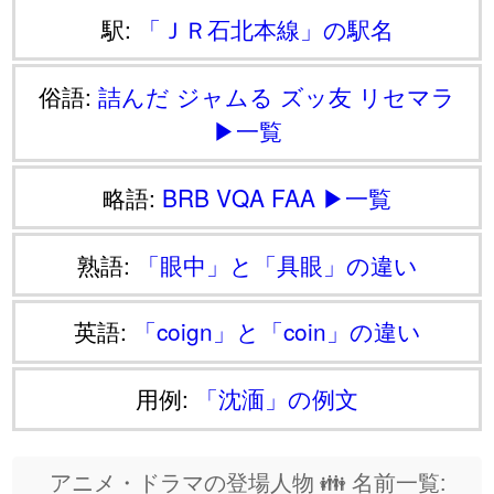
駅:
「ＪＲ石北本線」の駅名
俗語:
詰んだ
ジャムる
ズッ友
リセマラ
▶一覧
略語:
BRB
VQA
FAA
▶一覧
熟語:
「眼中」と「具眼」の違い
英語:
「coign」と「coin」の違い
用例:
「沈湎」の例文
アニメ・ドラマの登場人物 👪 名前一覧: