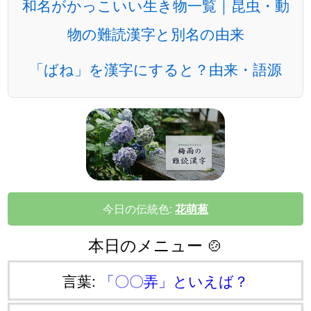
和名がかっこいい生き物一覧｜昆虫・動
物の難読漢字と別名の由来
「ばね」を漢字にすると？由来・語源
今日の伝統色:
花萌葱
本日のメニュー 🍲
言葉:
「〇〇弄」といえば？