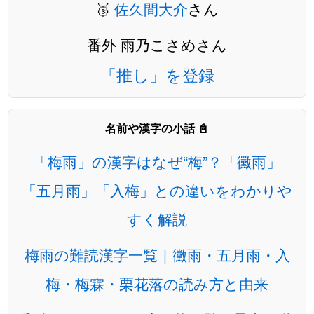
🥉
佐久間大介
さん
番外 雨乃こさめさん
「推し」を登録
名前や漢字の小話 📓
「梅雨」の漢字はなぜ“梅”？「黴雨」
「五月雨」「入梅」との違いをわかりや
すく解説
梅雨の難読漢字一覧｜黴雨・五月雨・入
梅・梅霖・栗花落の読み方と由来