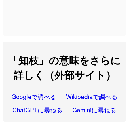
2026-08-06
「
截
」のイメージを追加しました
User feedback
2026-08-06
「
発売
」のイメージを追加しました
User feedback
2026-08-06
「
大筋
」のイメージを追加しました
User feedback
2026-08-06
「
翌朝
」のイメージを追加しました
User feedback
2026-08-06
「
先行
」のイメージを追加しました
User feedback
「知枝」の意味をさらに
2026-08-06
「
語弊
」のイメージを追加しました
User feedback
詳しく（外部サイト）
2026-08-06
「
研究熱心
」のイメージを追加しました
User feedback
2026-08-06
「
禰
」のイメージを追加しました
User feedback
Googleで調べる
Wikipediaで調べる
2026-08-06
「
同位
」のイメージを追加しました
User feedback
ChatGPTに尋ねる
Geminiに尋ねる
2026-08-05
「
蘇連
」を追加しました
User feedback