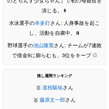
のとらんす少女ちゃん』で初の母親役を
演じる。👩
水泳選手の
本多灯
さん: 人身事故を起こ
し、活動を自粛中。⏸️
野球選手の
池山隆寛
さん: チームが7連敗
で借金9に膨らむも、3位をキープ ⚾️
推し週間ランキング
🥇
道枝駿祐
さん
🥈
藤原丈一郎
さん