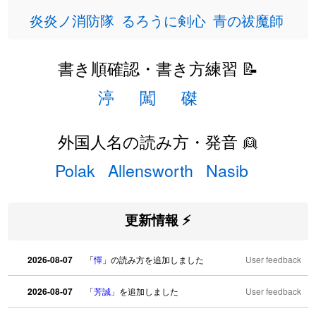
炎炎ノ消防隊
るろうに剣心
青の祓魔師
書き順確認・書き方練習 📝
渟
闖
磔
外国人名の読み方・発音 👱
Polak
Allensworth
Nasib
更新情報 ⚡
2026-08-07
「
憚
」の読み方を追加しました
User feedback
2026-08-07
「
芳誠
」を追加しました
User feedback