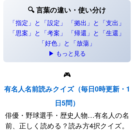
🔍 言葉の違い・使い分け
「指定」と「設定」
「拠出」と「支出」
「思案」と「考案」
「帰還」と「生還」
「好色」と「放蕩」
▶ もっと見る
🎮
有名人名前読みクイズ（毎日0時更新・1
日5問）
俳優・野球選手・歴史人物…有名人の名
前、正しく読める？読み方4択クイズ。