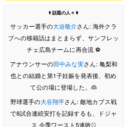
👨話題の人々👩
サッカー選手の
大迫敬介
さん: 海外クラ
ブへの移籍話はまとまらず、サンフレッ
チェ広島チームに再合流 ⚽️
アナウンサーの
田中みな実
さん: 亀梨和
也との結婚と第1子妊娠を発表後、初め
て公の場に登場した。👰
野球選手の
大谷翔平
さん: 敵地カブス戦
で8試合連続安打を記録するも、ドジャ
ス 今季ワースト5連敗⚾️