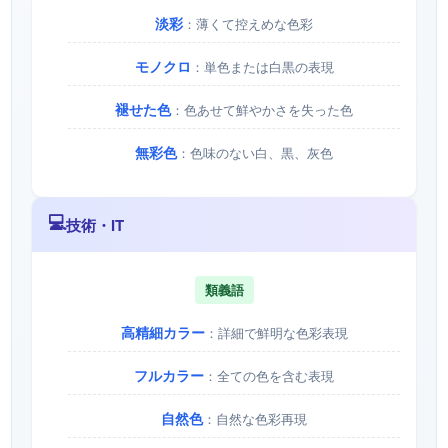
淡彩
：薄くて控えめな色彩
モノクロ
：単色または白黒の表現
褪せた色
：色あせて鮮やかさを失った色
無彩色
：色味のない白、黒、灰色
💻
技術・IT
類義語
高精細カラー
：詳細で鮮明な色彩表現
フルカラー
：全ての色を含む表現
自然色
：自然な色彩再現