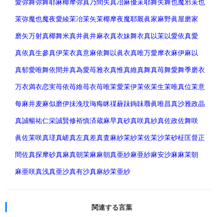
愛弥
舞弥
舞耶
麻椰
摩弥
真乃
間矢
真冶
麻優
茉耶
舞矢
舞也
魔邪
茉也
茉弥
魔也
魔夜
愛綾
茉冶
茉矢
茉椰
摩夜
魔耶
厩
眞家
麻野
眞屋
磨家
磨矢
万射
真椰
舞
米
真井
眞井
麻衣
真衣
妹
舞衣
真以
茉以
愛依
真愛
真依
真生
參
真伊
茉衣
真意
麻依
舞以
眞衣
真唯
万愛
摩衣
麻伊
麻以
真郁
愛唯
舞依
間井
真為
愛苺
雅衣
真惟
真維
真舞
真苺
舞愛
舞季
磨衣
万衣
満衣
恋実
苺依
苺維
苺衣
苺唯
茉愛
茉伊
茉依
茉生
茉唯
真位
茉意
每
麻井
麦
麻似
磨伊
抺
浼
玟
珻
痗
眯
禖
薶
跊
鋂
韎
麛
眞唯
昌
真沙
雅
政
晶
真
誠
暢
祐
仁
栄誠
賢
修
裕
慎
済
蔵
麻早
真砂
真咲
真紗
真佐
政佐
舞咲
眞佐
茉咲
真瑳
真嵯
真左
真差
真査
麻紗
茉紗
茉佐
茉沙
茉砂
柾
匡
督
正
間佐
真探
摩砂
真麻
真朝
茉麻
麻朝
真亜紗
麻亜紗
麻安沙
麻麻
茉朝
麻亜咲
真浅
真亜沙
真有沙
真麻紗
茉亜紗
関連する言葉