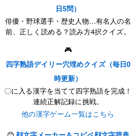
日5問）
俳優・野球選手・歴史人物…有名人の名
前、正しく読める？読み方4択クイズ。
🎮
四字熟語デイリー穴埋めクイズ（毎日0
時更新）
〇に入る漢字を当てて四字熟語を完成！
連続正解記録に挑戦。
他の漢字ゲーム一覧はこちら
😊
顔文字メーカー＆コピペ顔文字辞典