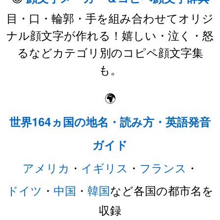
目・口・輪郭・手を組み合わせてオリジ
ナル顔文字が作れる！嬉しい・泣く・怒
るなどカテゴリ別のコピペ顔文字集
も。
🌍
世界164ヵ国の地名・読み方・英語発音
ガイド
アメリカ
・
イギリス
・
フランス
・
ドイツ
・
中国
・
韓国
など各国の都市名を
収録