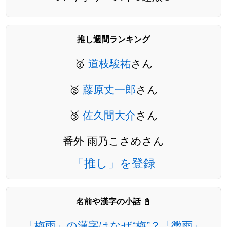
推し週間ランキング
🥇
道枝駿祐
さん
🥈
藤原丈一郎
さん
🥉
佐久間大介
さん
番外 雨乃こさめさん
「推し」を登録
名前や漢字の小話 📓
「梅雨」の漢字はなぜ“梅”？「黴雨」