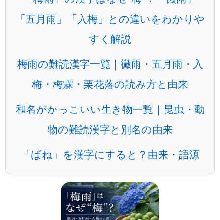
「五月雨」「入梅」との違いをわかりや
すく解説
梅雨の難読漢字一覧｜黴雨・五月雨・入
梅・梅霖・栗花落の読み方と由来
和名がかっこいい生き物一覧｜昆虫・動
物の難読漢字と別名の由来
「ばね」を漢字にすると？由来・語源