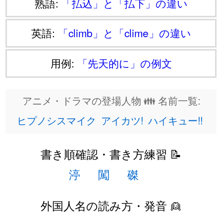
熟語:
「払込」と「払下」の違い
英語:
「climb」と「clime」の違い
用例:
「先天的に」の例文
アニメ・ドラマの登場人物 👪 名前一覧:
ヒプノシスマイク
アイカツ!
ハイキュー!!
書き順確認・書き方練習 📝
渟
闖
磔
外国人名の読み方・発音 👱