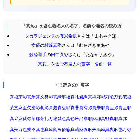
「真彩」を含む著名人の名字、名前や地名の読み方
タカラジェンヌ
の
真彩希帆
さんは「まあやきほ」
女優
の
村﨑真彩
さんは「むらさきまあや」
競輪選手
の
田中真彩
さんは「たなかまあや」
「真彩」を含む有名人の苗字・名前一覧
同じ読みの別漢字
真綾
茉彩
真朱
真文
舞彩
真綺
麻綾
真礼
愛絢
真絢
麻彩
万綾
万彩
茉綾
茉文
麻亜矢
磨彩
眞彩
真彪
真愛耶
真斐
真有弥
真朱耶
真亜弥
真亜耶
真采
麻愛弥
茉郁
茉礼
万彬
愛色
真色
米呂
摩耶
麻耶
真野
真耶
真弥
真矢
万也
愛彩
真也
真屋
眞矢
優彩
真哉
麻弥
麻矢
馬屋
真夜
麻也
万弥