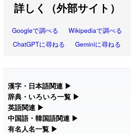
2026-07-22
「
凋
」のイメージを追加しました
User feedback
詳しく（外部サイト）
2026-07-22
「
高収入
」のイメージを追加しました
User feedback
2026-07-22
「
実施
」のイメージを追加しました
User feedback
Googleで調べる
Wikipediaで調べる
2026-07-22
「
選手
」のイメージを追加しました
User feedback
ChatGPTに尋ねる
Geminiに尋ねる
2026-07-22
「
即金
」のイメージを追加しました
User feedback
2026-07-22
「
荊
」のイメージを追加しました
User feedback
2026-07-22
「
短命
」のイメージを追加しました
User feedback
漢字・日本語関連
▶
漢字の読み方検索、手書き入力、書き順
辞典・いろいろ一覧
▶
2026-07-22
「
相対
」のイメージを追加しました
User feedback
練習など、日本語学習に役立つツールを
部首・画数別の漢字一覧、熟語辞典、地
英語関連
▶
2026-07-22
「
悪質
」のイメージを追加しました
User feedback
集めています。
名・駅名検索など、各種リファレンスツ
カタカナ語・略語の意味検索、発音記
中国語・韓国語関連
▶
2026-07-22
「
葦
」のイメージを追加しました
User feedback
ールです。
号、リスニング練習など英語学習ツール
中国語のピンイン変換、韓国語の手書き
有名人名一覧
▶
人名漢字辞典 - 読み方検索