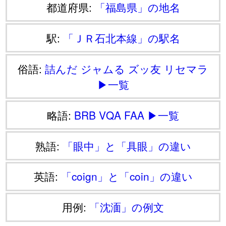
都道府県:
「福島県」の地名
駅:
「ＪＲ石北本線」の駅名
俗語:
詰んだ
ジャムる
ズッ友
リセマラ
▶一覧
略語:
BRB
VQA
FAA
▶一覧
熟語:
「眼中」と「具眼」の違い
英語:
「coign」と「coin」の違い
用例:
「沈湎」の例文