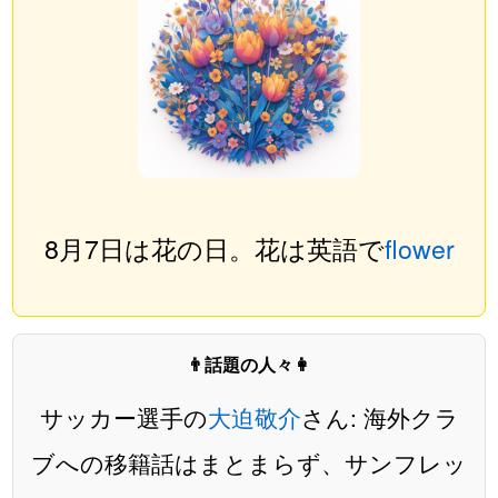
8月7日は花の日。花は英語で
flower
👨話題の人々👩
サッカー選手の
大迫敬介
さん: 海外クラ
ブへの移籍話はまとまらず、サンフレッ