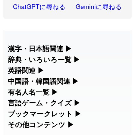
2026-07-24
「
邪鬼
」のイメージを追加しました
User feedback
ChatGPTに尋ねる
Geminiに尋ねる
2026-07-24
「
二匹
」のイメージを追加しました
User feedback
2026-07-24
「
貮
」のイメージを追加しました
User feedback
2026-07-24
「
誤算
」のイメージを追加しました
User feedback
漢字・日本語関連
▶
漢字の読み方検索、手書き入力、書き順
辞典・いろいろ一覧
▶
2026-07-24
「
堅牢
」のイメージを追加しました
User feedback
練習など、日本語学習に役立つツールを
部首・画数別の漢字一覧、熟語辞典、地
英語関連
▶
2026-07-24
「
睦
」のイメージを追加しました
User feedback
集めています。
名・駅名検索など、各種リファレンスツ
カタカナ語・略語の意味検索、発音記
中国語・韓国語関連
▶
2026-07-24
「
利他
」のイメージを追加しました
User feedback
ールです。
号、リスニング練習など英語学習ツール
中国語のピンイン変換、韓国語の手書き
有名人名一覧
▶
人名漢字辞典 - 読み方検索
です。
入力など、アジア言語学習ツールです。
2026-07-24
「
予約料
」のイメージを追加しました
User feedback
海外セレブやスポーツ選手の名前の読み
言語ゲーム・クイズ
▶
部首画数別漢字一覧
手書き漢字入力
方・発音を確認できます。
四字熟語パズルや漢字クイズなど、楽し
ブックマークレット
▶
2026-07-24
「
性
」のイメージを追加しました
User feedback
カタカナ語の意味・発音・類語辞典
手書き中国語入力 変換ツール
常用漢字一覧
みながら学べるゲームです。
ブラウザに登録して、どのサイトからで
その他コンテンツ
▶
漢字の書き方・書き順 書き取り練習
海外有名人の苗字・名前一覧と発音
2026-07-24
「
入念
」のイメージを追加しました
User feedback
英語の発音記号一覧
ピンイン一覧表
も漢字や英語を検索できる便利ツールで
絵文字の意味、特殊記号の読み方など、