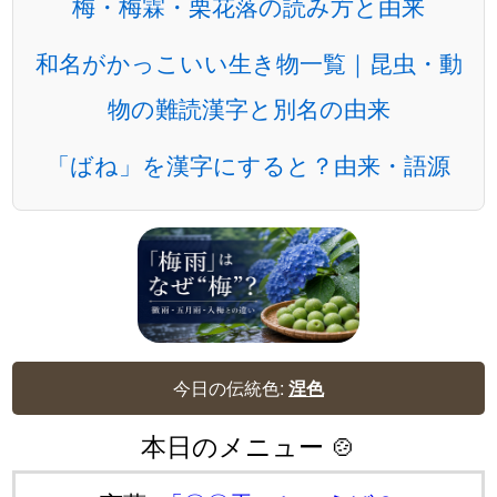
梅・梅霖・栗花落の読み方と由来
和名がかっこいい生き物一覧｜昆虫・動
物の難読漢字と別名の由来
「ばね」を漢字にすると？由来・語源
今日の伝統色:
涅色
本日のメニュー 🍲