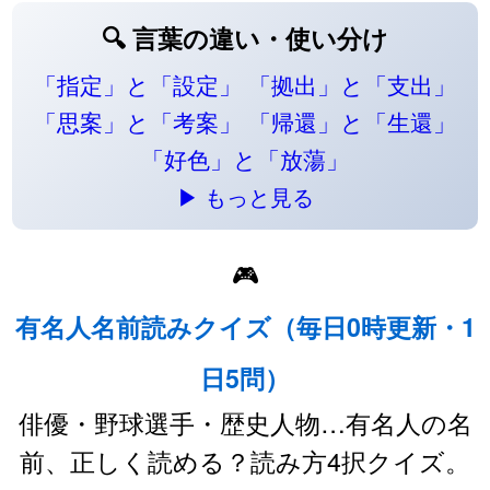
🔍 言葉の違い・使い分け
「指定」と「設定」
「拠出」と「支出」
「思案」と「考案」
「帰還」と「生還」
「好色」と「放蕩」
▶ もっと見る
🎮
有名人名前読みクイズ（毎日0時更新・1
日5問）
俳優・野球選手・歴史人物…有名人の名
前、正しく読める？読み方4択クイズ。