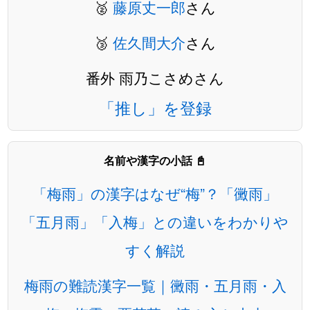
🥈
藤原丈一郎
さん
🥉
佐久間大介
さん
番外 雨乃こさめさん
「推し」を登録
名前や漢字の小話 📓
「梅雨」の漢字はなぜ“梅”？「黴雨」
「五月雨」「入梅」との違いをわかりや
すく解説
梅雨の難読漢字一覧｜黴雨・五月雨・入