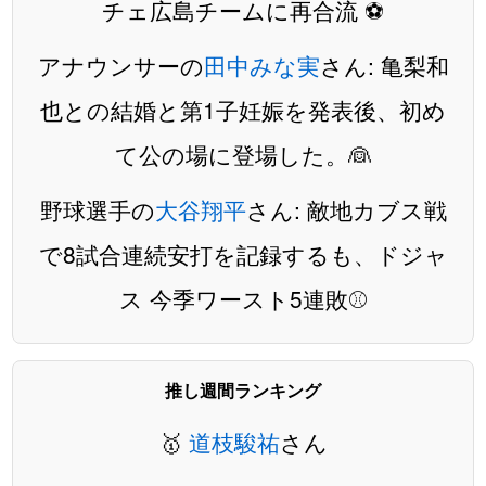
チェ広島チームに再合流 ⚽️
アナウンサーの
田中みな実
さん: 亀梨和
也との結婚と第1子妊娠を発表後、初め
て公の場に登場した。👰
野球選手の
大谷翔平
さん: 敵地カブス戦
で8試合連続安打を記録するも、ドジャ
ス 今季ワースト5連敗⚾️
推し週間ランキング
🥇
道枝駿祐
さん