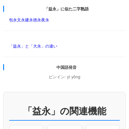
「益永」に似た二字熟語
包永
文永
建永
徳永
夜永
「益永」と「大永」の違い
中国語発音
ピンイン: yì yǒng
「益永」の関連機能