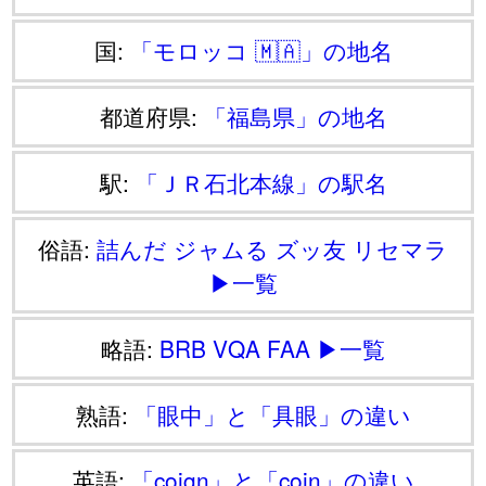
国:
「モロッコ 🇲🇦」の地名
都道府県:
「福島県」の地名
駅:
「ＪＲ石北本線」の駅名
俗語:
詰んだ
ジャムる
ズッ友
リセマラ
▶一覧
略語:
BRB
VQA
FAA
▶一覧
熟語:
「眼中」と「具眼」の違い
英語:
「coign」と「coin」の違い