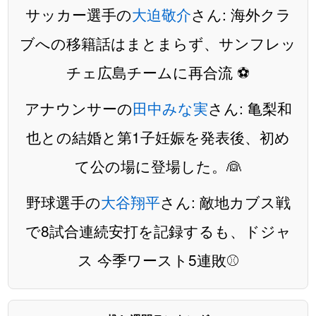
サッカー選手の
大迫敬介
さん: 海外クラ
ブへの移籍話はまとまらず、サンフレッ
チェ広島チームに再合流 ⚽️
アナウンサーの
田中みな実
さん: 亀梨和
也との結婚と第1子妊娠を発表後、初め
て公の場に登場した。👰
野球選手の
大谷翔平
さん: 敵地カブス戦
で8試合連続安打を記録するも、ドジャ
ス 今季ワースト5連敗⚾️