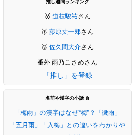
推し週間ランキング
🥇
道枝駿祐
さん
🥈
藤原丈一郎
さん
🥉
佐久間大介
さん
番外 雨乃こさめさん
「推し」を登録
名前や漢字の小話 📓
「梅雨」の漢字はなぜ“梅”？「黴雨」
「五月雨」「入梅」との違いをわかりや