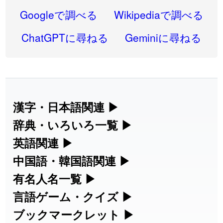
2026-07-30
「
康哲
」の読み方を追加しました
User feedback
Googleで調べる
Wikipediaで調べる
2026-07-24
「
邪鬼
」のイメージを追加しました
User feedback
ChatGPTに尋ねる
Geminiに尋ねる
2026-07-24
「
二匹
」のイメージを追加しました
User feedback
2026-07-24
「
貮
」のイメージを追加しました
User feedback
2026-07-24
「
誤算
」のイメージを追加しました
User feedback
漢字・日本語関連
▶
漢字の読み方検索、手書き入力、書き順
辞典・いろいろ一覧
▶
2026-07-24
「
堅牢
」のイメージを追加しました
User feedback
練習など、日本語学習に役立つツールを
部首・画数別の漢字一覧、熟語辞典、地
英語関連
▶
2026-07-24
「
睦
」のイメージを追加しました
User feedback
集めています。
名・駅名検索など、各種リファレンスツ
カタカナ語・略語の意味検索、発音記
中国語・韓国語関連
▶
2026-07-24
「
利他
」のイメージを追加しました
User feedback
ールです。
号、リスニング練習など英語学習ツール
中国語のピンイン変換、韓国語の手書き
有名人名一覧
▶
人名漢字辞典 - 読み方検索
です。
入力など、アジア言語学習ツールです。
2026-07-24
「
予約料
」のイメージを追加しました
User feedback
海外セレブやスポーツ選手の名前の読み
言語ゲーム・クイズ
▶
部首画数別漢字一覧
手書き漢字入力
方・発音を確認できます。
四字熟語パズルや漢字クイズなど、楽し
ブックマークレット
▶
2026-07-24
「
性
」のイメージを追加しました
User feedback
カタカナ語の意味・発音・類語辞典
手書き中国語入力 変換ツール