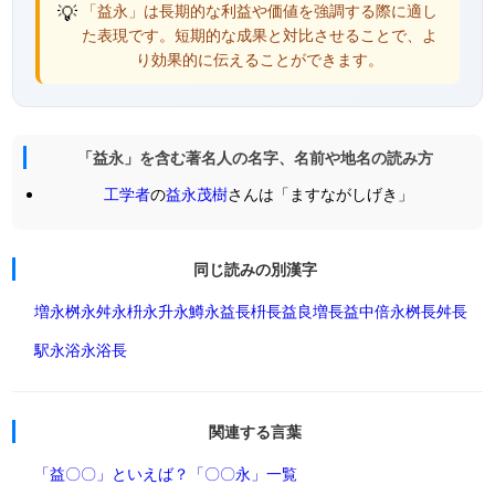
💡
「益永」は長期的な利益や価値を強調する際に適し
た表現です。短期的な成果と対比させることで、よ
り効果的に伝えることができます。
「益永」を含む著名人の名字、名前や地名の読み方
工学者
の
益永茂樹
さんは「ますながしげき」
同じ読みの別漢字
増永
桝永
舛永
枡永
升永
鱒永
益長
枡長
益良
増長
益中
倍永
桝長
舛長
駅永
浴永
浴長
関連する言葉
「益〇〇」といえば？
「〇〇永」一覧