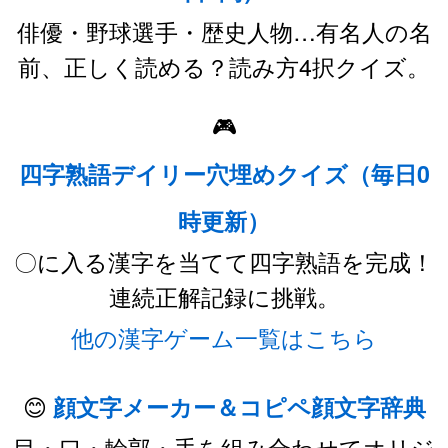
俳優・野球選手・歴史人物…有名人の名
前、正しく読める？読み方4択クイズ。
🎮
四字熟語デイリー穴埋めクイズ（毎日0
時更新）
〇に入る漢字を当てて四字熟語を完成！
連続正解記録に挑戦。
他の漢字ゲーム一覧はこちら
😊
顔文字メーカー＆コピペ顔文字辞典
目・口・輪郭・手を組み合わせてオリジ