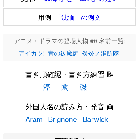
用例:
「沈湎」の例文
アニメ・ドラマの登場人物 👪 名前一覧:
アイカツ!
青の祓魔師
炎炎ノ消防隊
書き順確認・書き方練習 📝
渟
闖
磔
外国人名の読み方・発音 👱
Aram
Brignone
Barwick