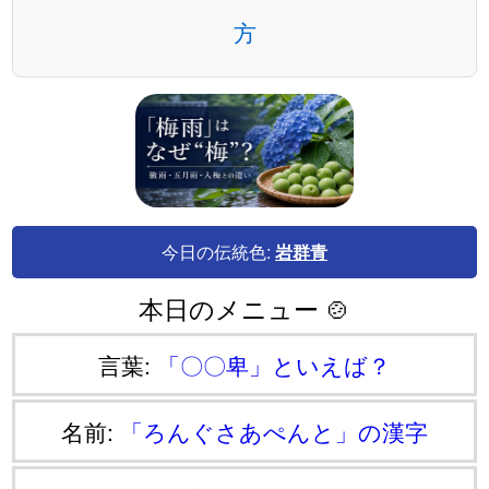
方
今日の伝統色:
岩群青
本日のメニュー 🍲
言葉:
「〇〇卑」といえば？
名前:
「ろんぐさあぺんと」の漢字