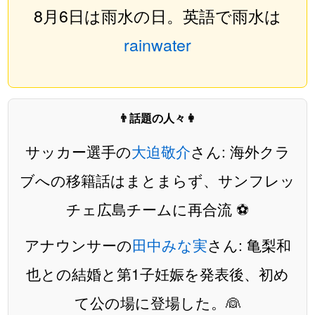
8月6日は雨水の日。英語で雨水は
rainwater
👨話題の人々👩
サッカー選手の
大迫敬介
さん: 海外クラ
ブへの移籍話はまとまらず、サンフレッ
チェ広島チームに再合流 ⚽️
アナウンサーの
田中みな実
さん: 亀梨和
也との結婚と第1子妊娠を発表後、初め
て公の場に登場した。👰