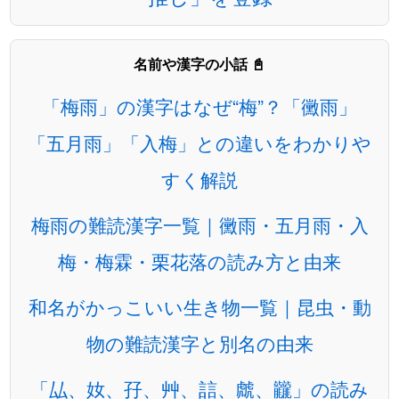
名前や漢字の小話 📓
「梅雨」の漢字はなぜ“梅”？「黴雨」
「五月雨」「入梅」との違いをわかりや
すく解説
梅雨の難読漢字一覧｜黴雨・五月雨・入
梅・梅霖・栗花落の読み方と由来
和名がかっこいい生き物一覧｜昆虫・動
物の難読漢字と別名の由来
「厸、奻、孖、艸、誩、虤、龖」の読み