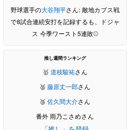
野球選手の
大谷翔平
さん: 敵地カブス戦
で8試合連続安打を記録するも、ドジャ
ス 今季ワースト5連敗⚾️
推し週間ランキング
🥇
道枝駿祐
さん
🥈
藤原丈一郎
さん
🥉
佐久間大介
さん
番外 雨乃こさめさん
「推し」を登録