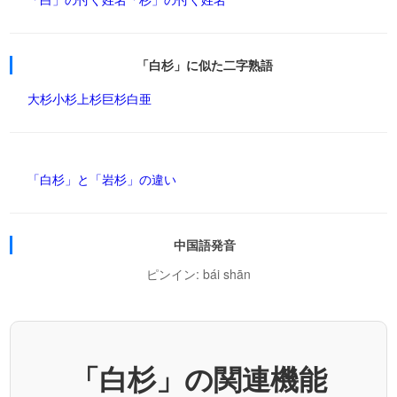
「白杉」に似た二字熟語
大杉
小杉
上杉
巨杉
白亜
「白杉」と「岩杉」の違い
中国語発音
ピンイン: bái shān
「白杉」の関連機能