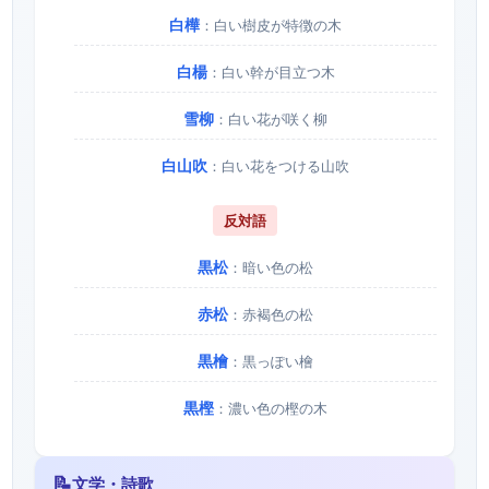
白樺
：白い樹皮が特徴の木
白楊
：白い幹が目立つ木
雪柳
：白い花が咲く柳
白山吹
：白い花をつける山吹
反対語
黒松
：暗い色の松
赤松
：赤褐色の松
黒檜
：黒っぽい檜
黒樫
：濃い色の樫の木
📝
文学・詩歌