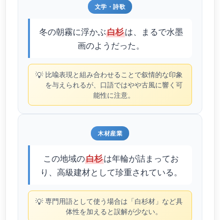
文学・詩歌
冬の朝霧に浮かぶ
は、まるで水墨
白杉
画のようだった。
💡
比喩表現と組み合わせることで叙情的な印象
を与えられるが、口語ではやや古風に響く可
能性に注意。
木材産業
この地域の
は年輪が詰まってお
白杉
り、高級建材として珍重されている。
💡
専門用語として使う場合は「白杉材」など具
体性を加えると誤解が少ない。