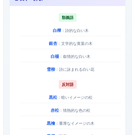
類義語
白樺
：詩的な白い木
銀杏
：文学的な黄葉の木
白楊
：叙情的な白い木
雪柳
：詩に詠まれる白い花
反対語
黒松
：暗いイメージの松
赤松
：情熱的な色の松
黒檜
：重厚なイメージの木