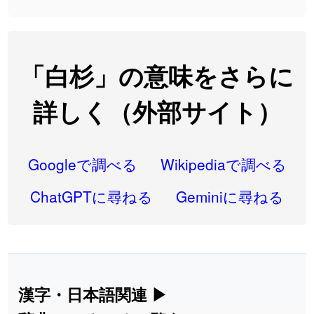
2026-07-24
「
専従
」のイメージを追加しました
User feedback
2026-07-24
「
閉館
」のイメージを追加しました
User feedback
2026-07-22
「
碵
」のイメージを追加しました
User feedback
「白杉」の意味をさらに
2026-07-22
「
凋
」のイメージを追加しました
User feedback
詳しく（外部サイト）
2026-07-22
「
高収入
」のイメージを追加しました
User feedback
2026-07-22
「
実施
」のイメージを追加しました
User feedback
Googleで調べる
Wikipediaで調べる
2026-07-22
「
選手
」のイメージを追加しました
User feedback
ChatGPTに尋ねる
Geminiに尋ねる
2026-07-22
「
即金
」のイメージを追加しました
User feedback
2026-07-22
「
荊
」のイメージを追加しました
User feedback
2026-07-22
「
短命
」のイメージを追加しました
User feedback
漢字・日本語関連
▶