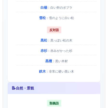
白楊
：白い幹のポプラ
雪松
：雪のように白い松
反対語
黒松
：黒っぽい松の木
赤杉
：赤みがかった杉
黒檀
：黒い木材
鉄木
：非常に硬い黒い木
📝
自然・景観
類義語