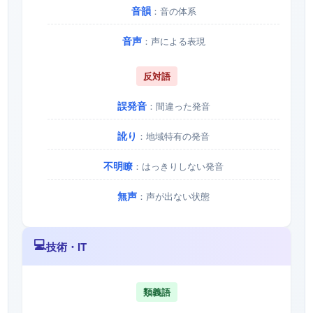
音韻
：音の体系
音声
：声による表現
反対語
誤発音
：間違った発音
訛り
：地域特有の発音
不明瞭
：はっきりしない発音
無声
：声が出ない状態
💻
技術・IT
類義語