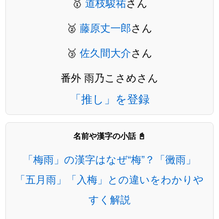
🥇
道枝駿祐
さん
🥈
藤原丈一郎
さん
🥉
佐久間大介
さん
番外 雨乃こさめさん
「推し」を登録
名前や漢字の小話 📓
「梅雨」の漢字はなぜ“梅”？「黴雨」
「五月雨」「入梅」との違いをわかりや
すく解説