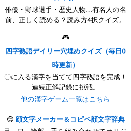
俳優・野球選手・歴史人物…有名人の名
前、正しく読める？読み方4択クイズ。
🎮
四字熟語デイリー穴埋めクイズ（毎日0
時更新）
〇に入る漢字を当てて四字熟語を完成！
連続正解記録に挑戦。
他の漢字ゲーム一覧はこちら
😊
顔文字メーカー＆コピペ顔文字辞典
目・口・輪郭・手を組み合わせてオリジ