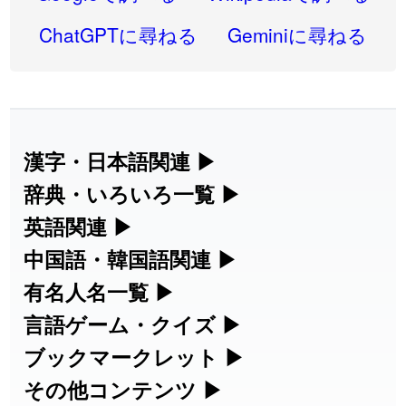
2026-08-06
「
同位
」のイメージを追加しました
User feedback
ChatGPTに尋ねる
Geminiに尋ねる
2026-08-05
「
蘇連
」を追加しました
User feedback
2026-07-30
「
康哲
」の読み方を追加しました
User feedback
2026-07-24
「
邪鬼
」のイメージを追加しました
User feedback
漢字・日本語関連
▶
漢字の読み方検索、手書き入力、書き順
辞典・いろいろ一覧
▶
2026-07-24
「
二匹
」のイメージを追加しました
User feedback
練習など、日本語学習に役立つツールを
部首・画数別の漢字一覧、熟語辞典、地
英語関連
▶
2026-07-24
「
貮
」のイメージを追加しました
User feedback
集めています。
名・駅名検索など、各種リファレンスツ
カタカナ語・略語の意味検索、発音記
中国語・韓国語関連
▶
2026-07-24
「
誤算
」のイメージを追加しました
User feedback
ールです。
号、リスニング練習など英語学習ツール
中国語のピンイン変換、韓国語の手書き
有名人名一覧
▶
人名漢字辞典 - 読み方検索
です。
入力など、アジア言語学習ツールです。
2026-07-24
「
堅牢
」のイメージを追加しました
User feedback
海外セレブやスポーツ選手の名前の読み
言語ゲーム・クイズ
▶
部首画数別漢字一覧
手書き漢字入力
方・発音を確認できます。
四字熟語パズルや漢字クイズなど、楽し
ブックマークレット
▶
2026-07-24
「
睦
」のイメージを追加しました
User feedback
カタカナ語の意味・発音・類語辞典
手書き中国語入力 変換ツール
常用漢字一覧
みながら学べるゲームです。
ブラウザに登録して、どのサイトからで
その他コンテンツ
▶
漢字の書き方・書き順 書き取り練習
海外有名人の苗字・名前一覧と発音
2026-07-24
「
利他
」のイメージを追加しました
User feedback