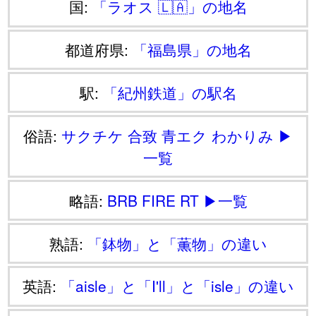
国:
「ラオス 🇱🇦」の地名
都道府県:
「福島県」の地名
駅:
「紀州鉄道」の駅名
俗語:
サクチケ
合致
青エク
わかりみ
▶
一覧
略語:
BRB
FIRE
RT
▶一覧
熟語:
「鉢物」と「薫物」の違い
英語:
「aisle」と「I'll」と「isle」の違い