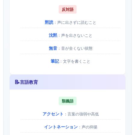
反対語
黙読
：声に出さずに読むこと
沈黙
：声を出さないこと
無音
：音が全くない状態
筆記
：文字を書くこと
📝
言語教育
類義語
アクセント
：言葉の強弱や高低
イントネーション
：声の抑揚