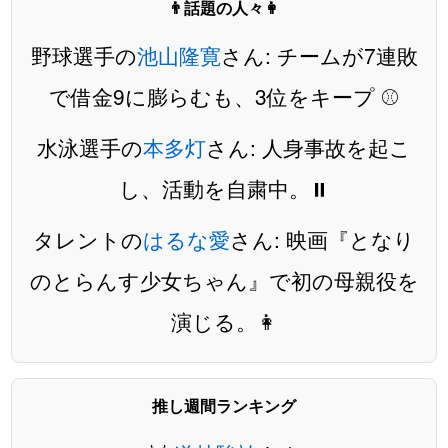
👨話題の人々👩
野球選手の
池山隆寛
さん: チームが7連敗
で借金9に膨らむも、3位をキープ ⚾️
水泳選手の
本多灯
さん: 人身事故を起こ
し、活動を自粛中。⏸️
タレントの
はるな愛
さん: 映画『となり
のとらんす少女ちゃん』で初の母親役を
演じる。👩
推し週間ランキング