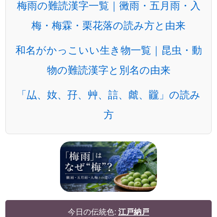
梅雨の難読漢字一覧｜黴雨・五月雨・入
梅・梅霖・栗花落の読み方と由来
和名がかっこいい生き物一覧｜昆虫・動
物の難読漢字と別名の由来
「厸、奻、孖、艸、誩、虤、龖」の読み
方
今日の伝統色:
江戸納戸