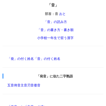
「音」
部首：音
おと
「音」の読み方
「音」の書き方・書き順
小学校一年生で習う漢字
「発」の付く姓名
「音」の付く姓名
「発音」に似た二字熟語
五音
倚音
主音
刃音
倭音