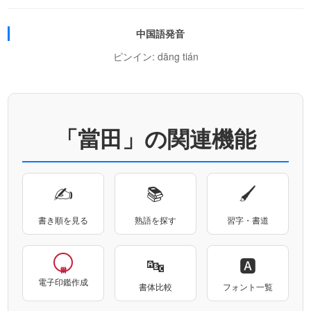
中国語発音
ピンイン: dāng tián
「當田」の関連機能
✍
📚
🖌
書き順を見る
熟語を探す
習字・書道
🔤
🅰
電子印鑑作成
書体比較
フォント一覧