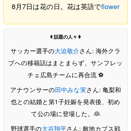
8月7日は花の日。花は英語で
flower
👨話題の人々👩
サッカー選手の
大迫敬介
さん: 海外クラ
ブへの移籍話はまとまらず、サンフレッ
チェ広島チームに再合流 ⚽️
アナウンサーの
田中みな実
さん: 亀梨和
也との結婚と第1子妊娠を発表後、初め
て公の場に登場した。👰
野球選手の
大谷翔平
さん: 敵地カブス戦