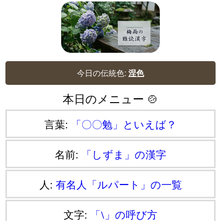
今日の伝統色:
涅色
本日のメニュー 🍲
言葉:
「〇〇勉」といえば？
名前:
「しずま」の漢字
人:
有名人「ルパート」の一覧
文字:
「⧵」の呼び方