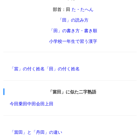
部首：田
た・たへん
「田」の読み方
「田」の書き方・書き順
小学校一年生で習う漢字
「當」の付く姓名
「田」の付く姓名
「當田」に似た二字熟語
今田
乗田
中田
会田
上田
「當田」と「丹田」の違い