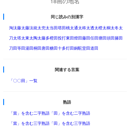
18画の地名
同じ読みの別漢字
淘汰
藤太
藤汰
統太
兜太
当田
塔田
桃太
通太
柊太
透太
橙太
桐太
冬太
刀太
塔太
東太
陶太
藤多
橙田
投打
東田
燈田
藤田
任田
塘田
頭田
籐田
刀田
等田
湯田
桐田
唐田
糖田
十多
灯田
銅駝
堂田
道田
関連する言葉
「〇〇田」一覧
熟語
「當」を含む二字熟語
「田」を含む二字熟語
「當」を含む三字熟語
「田」を含む三字熟語