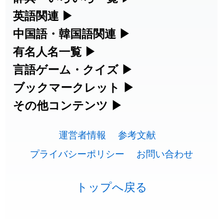
練習など、日本語学習に役立つツールを
部首・画数別の漢字一覧、熟語辞典、地
英語関連
▶
2026-07-24
「
睦
」のイメージを追加しました
User feedback
集めています。
名・駅名検索など、各種リファレンスツ
カタカナ語・略語の意味検索、発音記
中国語・韓国語関連
▶
2026-07-24
「
利他
」のイメージを追加しました
User feedback
ールです。
号、リスニング練習など英語学習ツール
中国語のピンイン変換、韓国語の手書き
有名人名一覧
▶
人名漢字辞典 - 読み方検索
です。
入力など、アジア言語学習ツールです。
2026-07-24
「
予約料
」のイメージを追加しました
User feedback
海外セレブやスポーツ選手の名前の読み
言語ゲーム・クイズ
▶
部首画数別漢字一覧
手書き漢字入力
方・発音を確認できます。
四字熟語パズルや漢字クイズなど、楽し
ブックマークレット
▶
2026-07-24
「
性
」のイメージを追加しました
User feedback
カタカナ語の意味・発音・類語辞典
手書き中国語入力 変換ツール
常用漢字一覧
みながら学べるゲームです。
ブラウザに登録して、どのサイトからで
その他コンテンツ
▶
漢字の書き方・書き順 書き取り練習
海外有名人の苗字・名前一覧と発音
2026-07-24
「
入念
」のイメージを追加しました
User feedback
英語の発音記号一覧
ピンイン一覧表
も漢字や英語を検索できる便利ツールで
絵文字の意味、特殊記号の読み方など、
人名用漢字一覧
漢字ゲーム一覧
帳
🔊
2026-07-24
「
欠場
」のイメージを追加しました
User feedback
す。
運営者情報
参考文献
その他の便利ツールです。
英単語リスニングテスト
韓国語手書き入力
画数別なまえ漢字一覧
有名人名前読みクイズ（毎日更新）
プライバシーポリシー
お問い合わせ
2026-07-24
「
実印
」のイメージを追加しました
User feedback
ひらがなの書き方・書き順
プレミアリーグ選手名一覧
漢字読み方検索ブックマークレット
絵文字の意味と使い方
イメージ化する英単語の覚え方
外国語翻訳ツール
2026-07-24
「
専従
」のイメージを追加しました
User feedback
名前イメージイラスト一覧
四字熟語デイリー穴埋めクイズ（毎日
カタカナの書き方・書き順
WEリーグ選手名一覧
トップへ戻る
英語・カタカナ語意味検索ブックマー
トレンドワード・イメージギャラリ
英語の意味・発音の違い
2026-07-24
「
閉館
」のイメージを追加しました
User feedback
更新）
クレット
イメージ・印象から漢字や熟語を探す
ー
スラングの意味・語源・例文・英語・
東京オリンピック選手名一覧
2026-07-22
「
碵
」のイメージを追加しました
User feedback