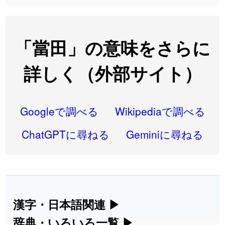
2026-08-06
「
研究熱心
」のイメージを追加しました
User feedback
2026-08-06
「
禰
」のイメージを追加しました
User feedback
「當田」の意味をさらに
2026-08-06
「
同位
」のイメージを追加しました
User feedback
詳しく（外部サイト）
2026-08-05
「
蘇連
」を追加しました
User feedback
2026-07-30
「
康哲
」の読み方を追加しました
User feedback
Googleで調べる
Wikipediaで調べる
2026-07-24
「
邪鬼
」のイメージを追加しました
User feedback
ChatGPTに尋ねる
Geminiに尋ねる
2026-07-24
「
二匹
」のイメージを追加しました
User feedback
2026-07-24
「
貮
」のイメージを追加しました
User feedback
2026-07-24
「
誤算
」のイメージを追加しました
User feedback
漢字・日本語関連
▶
漢字の読み方検索、手書き入力、書き順
辞典・いろいろ一覧
▶
2026-07-24
「
堅牢
」のイメージを追加しました
User feedback