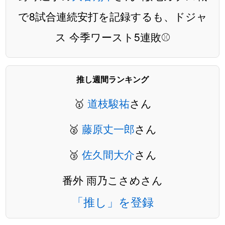
で8試合連続安打を記録するも、ドジャ
ス 今季ワースト5連敗⚾️
推し週間ランキング
🥇
道枝駿祐
さん
🥈
藤原丈一郎
さん
🥉
佐久間大介
さん
番外 雨乃こさめさん
「推し」を登録