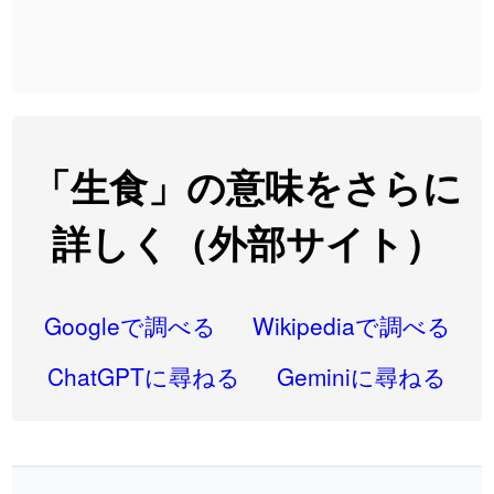
2026-08-06
「
発売
」のイメージを追加しました
User feedback
2026-08-06
「
大筋
」のイメージを追加しました
User feedback
2026-08-06
「
翌朝
」のイメージを追加しました
User feedback
2026-08-06
「
先行
」のイメージを追加しました
User feedback
「生食」の意味をさらに
2026-08-06
「
語弊
」のイメージを追加しました
User feedback
詳しく（外部サイト）
2026-08-06
「
研究熱心
」のイメージを追加しました
User feedback
2026-08-06
「
禰
」のイメージを追加しました
User feedback
Googleで調べる
Wikipediaで調べる
2026-08-06
「
同位
」のイメージを追加しました
User feedback
ChatGPTに尋ねる
Geminiに尋ねる
2026-08-05
「
蘇連
」を追加しました
User feedback
2026-07-30
「
康哲
」の読み方を追加しました
User feedback