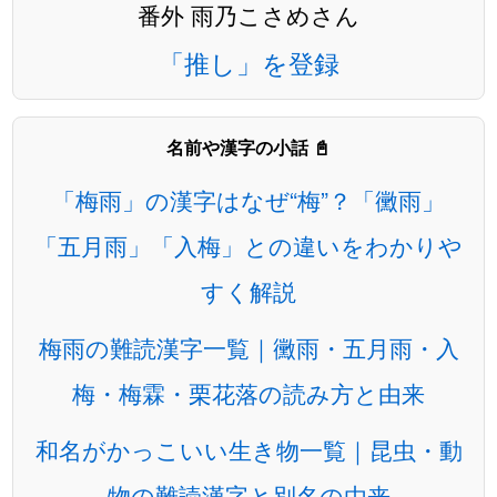
番外 雨乃こさめさん
「推し」を登録
名前や漢字の小話 📓
「梅雨」の漢字はなぜ“梅”？「黴雨」
「五月雨」「入梅」との違いをわかりや
すく解説
梅雨の難読漢字一覧｜黴雨・五月雨・入
梅・梅霖・栗花落の読み方と由来
和名がかっこいい生き物一覧｜昆虫・動
物の難読漢字と別名の由来