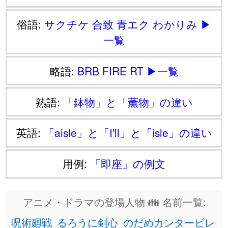
俗語:
サクチケ
合致
青エク
わかりみ
▶
一覧
略語:
BRB
FIRE
RT
▶一覧
熟語:
「鉢物」と「薫物」の違い
英語:
「aisle」と「I'll」と「isle」の違い
用例:
「即座」の例文
アニメ・ドラマの登場人物 👪 名前一覧:
呪術廻戦
るろうに剣心
のだめカンタービレ