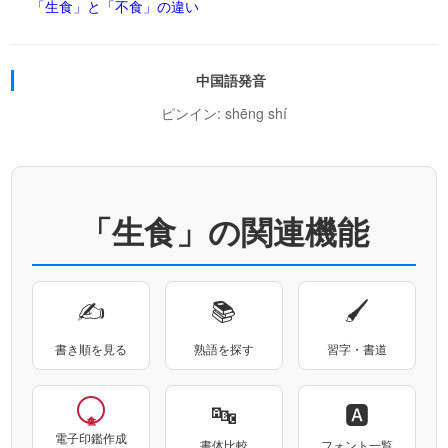
「生食」と「不食」の違い
中国語発音
ピンイン: shēng shí
「生食」の関連機能
✍
📚
🖌
書き順を見る
熟語を探す
習字・書道
🔤
🅰
電子印鑑作成
書体比較
フォント一覧