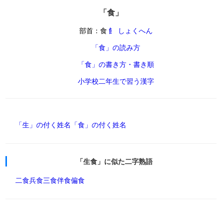
「食」
部首：食
飠 しょくへん
「食」の読み方
「食」の書き方・書き順
小学校二年生で習う漢字
「生」の付く姓名
「食」の付く姓名
「生食」に似た二字熟語
二食
兵食
三食
伴食
偏食