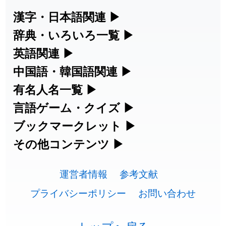
2026-07-24
「
邪鬼
」のイメージを追加しました
User feedback
漢字・日本語関連
▶
漢字の読み方検索、手書き入力、書き順
辞典・いろいろ一覧
▶
2026-07-24
「
二匹
」のイメージを追加しました
User feedback
練習など、日本語学習に役立つツールを
部首・画数別の漢字一覧、熟語辞典、地
英語関連
▶
2026-07-24
「
貮
」のイメージを追加しました
User feedback
集めています。
名・駅名検索など、各種リファレンスツ
カタカナ語・略語の意味検索、発音記
中国語・韓国語関連
▶
2026-07-24
「
誤算
」のイメージを追加しました
User feedback
ールです。
号、リスニング練習など英語学習ツール
中国語のピンイン変換、韓国語の手書き
有名人名一覧
▶
人名漢字辞典 - 読み方検索
です。
入力など、アジア言語学習ツールです。
2026-07-24
「
堅牢
」のイメージを追加しました
User feedback
海外セレブやスポーツ選手の名前の読み
言語ゲーム・クイズ
▶
部首画数別漢字一覧
手書き漢字入力
方・発音を確認できます。
四字熟語パズルや漢字クイズなど、楽し
ブックマークレット
▶
2026-07-24
「
睦
」のイメージを追加しました
User feedback
カタカナ語の意味・発音・類語辞典
手書き中国語入力 変換ツール
常用漢字一覧
みながら学べるゲームです。
ブラウザに登録して、どのサイトからで
その他コンテンツ
▶
漢字の書き方・書き順 書き取り練習
海外有名人の苗字・名前一覧と発音
2026-07-24
「
利他
」のイメージを追加しました
User feedback
英語の発音記号一覧
ピンイン一覧表
も漢字や英語を検索できる便利ツールで
絵文字の意味、特殊記号の読み方など、
人名用漢字一覧
漢字ゲーム一覧
帳
🔊
2026-07-24
「
予約料
」のイメージを追加しました
User feedback
す。
運営者情報
参考文献
その他の便利ツールです。
英単語リスニングテスト
韓国語手書き入力
画数別なまえ漢字一覧
有名人名前読みクイズ（毎日更新）
プライバシーポリシー
お問い合わせ
2026-07-24
「
性
」のイメージを追加しました
User feedback
ひらがなの書き方・書き順
プレミアリーグ選手名一覧
漢字読み方検索ブックマークレット
絵文字の意味と使い方
イメージ化する英単語の覚え方
外国語翻訳ツール
2026-07-24
「
入念
」のイメージを追加しました
User feedback
名前イメージイラスト一覧
四字熟語デイリー穴埋めクイズ（毎日
カタカナの書き方・書き順
WEリーグ選手名一覧
トップへ戻る