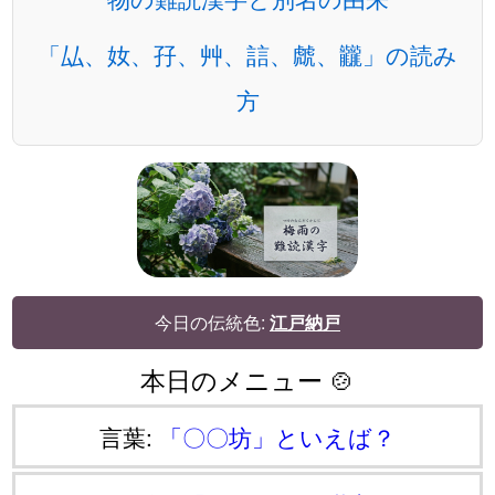
「厸、奻、孖、艸、誩、虤、龖」の読み
方
今日の伝統色:
江戸納戸
本日のメニュー 🍲
言葉:
「〇〇坊」といえば？