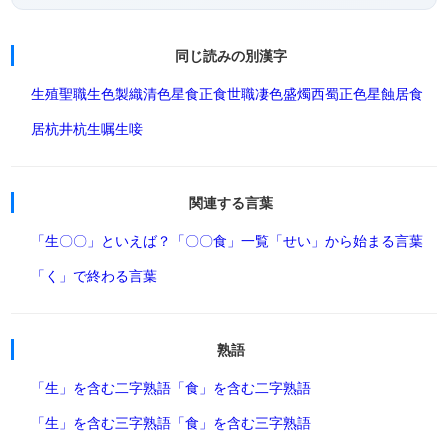
同じ読みの別漢字
生殖
聖職
生色
製織
清色
星食
正食
世職
凄色
盛燭
西蜀
正色
星蝕
居食
居杭
井杭
生嘱
生唼
関連する言葉
「生〇〇」といえば？
「〇〇食」一覧
「せい」から始まる言葉
「く」で終わる言葉
熟語
「生」を含む二字熟語
「食」を含む二字熟語
「生」を含む三字熟語
「食」を含む三字熟語