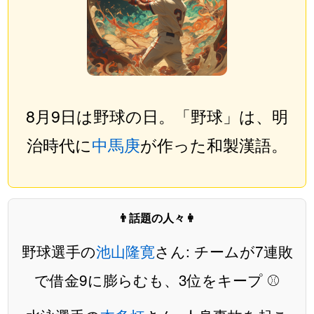
8月9日は野球の日。「野球」は、明
治時代に
中馬庚
が作った和製漢語。
👨話題の人々👩
野球選手の
池山隆寛
さん: チームが7連敗
で借金9に膨らむも、3位をキープ ⚾️