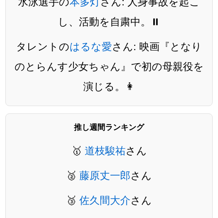
水泳選手の
本多灯
さん: 人身事故を起こ
し、活動を自粛中。⏸️
タレントの
はるな愛
さん: 映画『となり
のとらんす少女ちゃん』で初の母親役を
演じる。👩
推し週間ランキング
🥇
道枝駿祐
さん
🥈
藤原丈一郎
さん
🥉
佐久間大介
さん