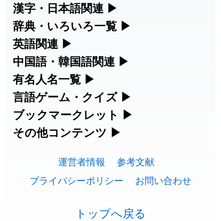
2026-07-30
「
康哲
」の読み方を追加しました
User feedback
漢字・日本語関連
▶
漢字の読み方検索、手書き入力、書き順
辞典・いろいろ一覧
▶
2026-07-24
「
邪鬼
」のイメージを追加しました
User feedback
練習など、日本語学習に役立つツールを
部首・画数別の漢字一覧、熟語辞典、地
英語関連
▶
2026-07-24
「
二匹
」のイメージを追加しました
User feedback
集めています。
名・駅名検索など、各種リファレンスツ
カタカナ語・略語の意味検索、発音記
中国語・韓国語関連
▶
2026-07-24
「
貮
」のイメージを追加しました
User feedback
ールです。
号、リスニング練習など英語学習ツール
中国語のピンイン変換、韓国語の手書き
有名人名一覧
▶
人名漢字辞典 - 読み方検索
です。
入力など、アジア言語学習ツールです。
2026-07-24
「
誤算
」のイメージを追加しました
User feedback
海外セレブやスポーツ選手の名前の読み
言語ゲーム・クイズ
▶
部首画数別漢字一覧
手書き漢字入力
方・発音を確認できます。
四字熟語パズルや漢字クイズなど、楽し
ブックマークレット
▶
2026-07-24
「
堅牢
」のイメージを追加しました
User feedback
カタカナ語の意味・発音・類語辞典
手書き中国語入力 変換ツール
常用漢字一覧
みながら学べるゲームです。
ブラウザに登録して、どのサイトからで
その他コンテンツ
▶
漢字の書き方・書き順 書き取り練習
海外有名人の苗字・名前一覧と発音
2026-07-24
「
睦
」のイメージを追加しました
User feedback
英語の発音記号一覧
ピンイン一覧表
も漢字や英語を検索できる便利ツールで
絵文字の意味、特殊記号の読み方など、
人名用漢字一覧
漢字ゲーム一覧
帳
🔊
2026-07-24
「
利他
」のイメージを追加しました
User feedback
す。
運営者情報
参考文献
その他の便利ツールです。
英単語リスニングテスト
韓国語手書き入力
画数別なまえ漢字一覧
有名人名前読みクイズ（毎日更新）
プライバシーポリシー
お問い合わせ
2026-07-24
「
予約料
」のイメージを追加しました
User feedback
ひらがなの書き方・書き順
プレミアリーグ選手名一覧
漢字読み方検索ブックマークレット
絵文字の意味と使い方
イメージ化する英単語の覚え方
外国語翻訳ツール
2026-07-24
「
性
」のイメージを追加しました
User feedback
名前イメージイラスト一覧
四字熟語デイリー穴埋めクイズ（毎日
カタカナの書き方・書き順
WEリーグ選手名一覧
トップへ戻る
英語・カタカナ語意味検索ブックマー
トレンドワード・イメージギャラリ