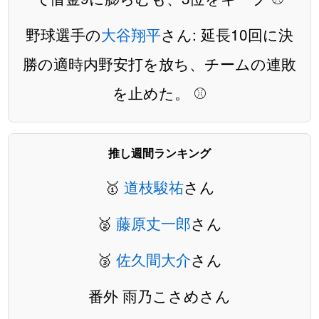
野球選手の
大谷翔平
さん: 延長10回に決
勝の適時内野安打を放ち、チームの連敗
を止めた。 ⚾
推し週間ランキング
🥇
道枝駿祐
さん
🥈
藤原丈一郎
さん
🥉
佐久間大介
さん
番外 雨乃こさめさん