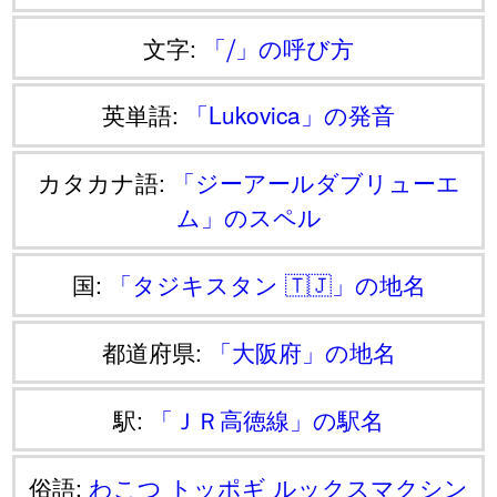
文字:
「⧸」の呼び方
英単語:
「Lukovica」の発音
カタカナ語:
「ジーアールダブリューエ
ム」のスペル
国:
「タジキスタン 🇹🇯」の地名
都道府県:
「大阪府」の地名
駅:
「ＪＲ高徳線」の駅名
俗語:
わこつ
トッポギ
ルックスマクシン