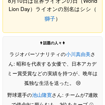
8月10日は世界ライオンの日（World
Lion Day）ライオンの別名はシシ（
獅子
）
👨話題の人々👩
ラジオパーソナリティの
小川真由美
さ
ん: 昭和を代表する女優で、日本アカデ
ミー賞受賞などの実績を持つが、晩年は
孤独な生活を送った。 😢
野球選手の
池山隆寛
さん: チームが7連敗
で借金9に膨らむも、3位をキープ ⚾️