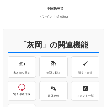
中国語発音
ピンイン: huī gāng
「灰岡」の関連機能
✍
📚
🖌
書き順を見る
熟語を探す
習字・書道
🔤
🅰
電子印鑑作成
書体比較
フォント一覧