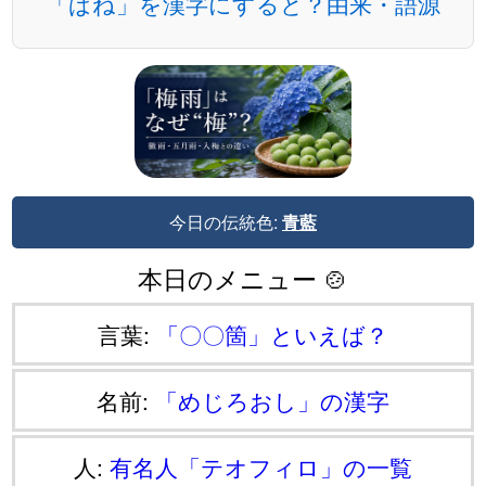
「ばね」を漢字にすると？由来・語源
今日の伝統色:
青藍
本日のメニュー 🍲
言葉:
「〇〇箇」といえば？
名前:
「めじろおし」の漢字
人:
有名人「テオフィロ」の一覧