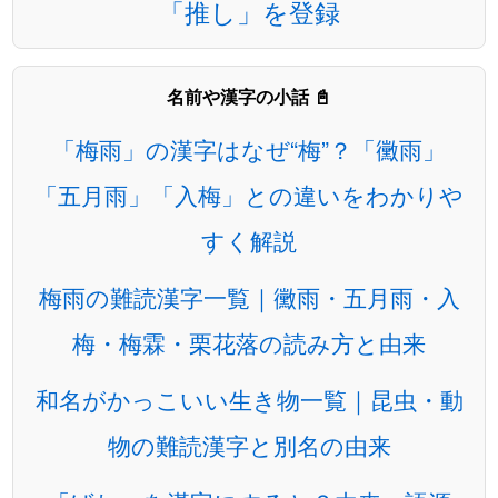
「推し」を登録
名前や漢字の小話 📓
「梅雨」の漢字はなぜ“梅”？「黴雨」
「五月雨」「入梅」との違いをわかりや
すく解説
梅雨の難読漢字一覧｜黴雨・五月雨・入
梅・梅霖・栗花落の読み方と由来
和名がかっこいい生き物一覧｜昆虫・動
物の難読漢字と別名の由来